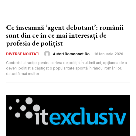
Ce înseamnă ‘agent debutant’: românii
sunt din ce în ce mai interesați de
profesia de polițist
Autori Romeonet.ro
-
16 Ianuarie 2026
DIVERSE NOUTATI
Contextul atracției pentru cariera de polițistÎn ultimii ani, opțiunea de a
deveni polițist a câștigat o popularitate sporită în rândul românilor,
datorită mai multor...