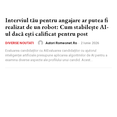
Interviul tău pentru angajare ar putea fi
realizat de un robot: Cum stabilește AI-
ul dacă ești calificat pentru post
Autori Romeonet.ro
-
2 Iunie 2026
DIVERSE NOUTATI
Evaluarea candidaților cu AIEvaluarea candidaților cu ajutorul
inteligenței artificiale presupune aplicarea algoritmilor de AI pentru a
examina diverse aspecte ale profilului unui candid. Acest...