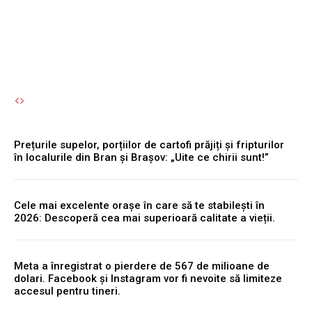
permisul suspendat.
Autori Romeonet.ro
-
8 August 2026
Prețurile supelor, porțiilor de cartofi prăjiți și fripturilor
în localurile din Bran și Brașov: „Uite ce chirii sunt!”
Cele mai excelente orașe în care să te stabilești în
2026: Descoperă cea mai superioară calitate a vieții.
Meta a înregistrat o pierdere de 567 de milioane de
dolari. Facebook și Instagram vor fi nevoite să limiteze
accesul pentru tineri.