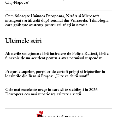
Cluj-Napoca?
Cum folosește Uniunea Europeană, NASA și Microsoft
inteligența artificială după seismul din Venezuela: Tehnologia
care grăbește asistența pentru cei aflați în nevoie
Ultimele stiri
Abaterile sancționate fără întârziere de Poliția Rutieră, fără a
fi nevoie de un accident pentru a avea permisul suspendat.
Prețurile supelor, porțiilor de cartofi prăjiți și fripturilor în
localurile din Bran și Brașov: „Uite ce chirii sunt!”
Cele mai excelente orașe în care să te stabilești în 2026:
Descoperă cea mai superioară calitate a vieții.