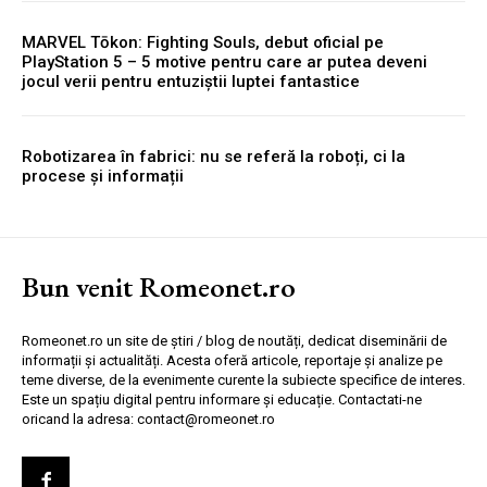
MARVEL Tōkon: Fighting Souls, debut oficial pe
PlayStation 5 – 5 motive pentru care ar putea deveni
jocul verii pentru entuziștii luptei fantastice
Robotizarea în fabrici: nu se referă la roboți, ci la
procese și informații
Bun venit Romeonet.ro
Romeonet.ro un site de știri / blog de noutăți, dedicat diseminării de
informații și actualități. Acesta oferă articole, reportaje și analize pe
teme diverse, de la evenimente curente la subiecte specifice de interes.
Este un spațiu digital pentru informare și educație. Contactati-ne
oricand la adresa: contact@romeonet.ro