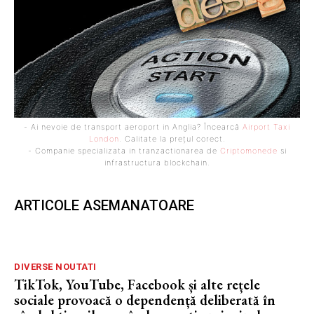
- Ai nevoie de transport aeroport in Anglia? Încearcă
Airport Taxi
London
. Calitate la prețul corect.
- Companie specializata in tranzactionarea de
Criptomonede
si
infrastructura blockchain.
ARTICOLE ASEMANATOARE
DIVERSE NOUTATI
TikTok, YouTube, Facebook și alte rețele
sociale provoacă o dependență deliberată în