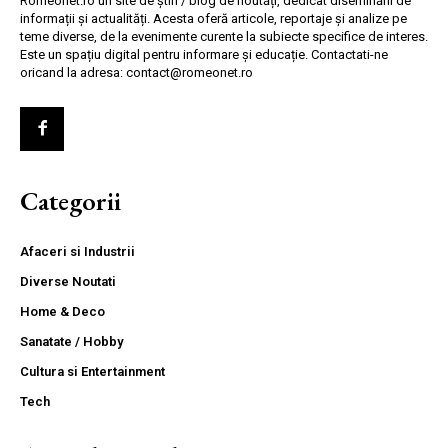
Romeonet.ro un site de știri / blog de noutăți, dedicat diseminării de
informații și actualități. Acesta oferă articole, reportaje și analize pe
teme diverse, de la evenimente curente la subiecte specifice de interes.
Este un spațiu digital pentru informare și educație. Contactati-ne
oricand la adresa: contact@romeonet.ro
Categorii
Afaceri si Industrii
Diverse Noutati
Home & Deco
Sanatate / Hobby
Cultura si Entertainment
Tech