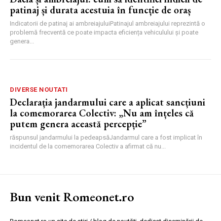
patinaj și durata acestuia în funcție de oraș
Indicatorii de patinaj ai ambreiajuluiPatinajul ambreiajului reprezintă o
problemă frecventă ce poate impacta eficiența vehiculului și poate
genera...
DIVERSE NOUTATI
Declarația jandarmului care a aplicat sancțiuni
la comemorarea Colectiv: „Nu am înțeles că
putem genera această percepție”
răspunsul jandarmului la pedeapsăJandarmul care a fost implicat în
incidentul de la comemorarea Colectiv a afirmat că nu...
Bun venit Romeonet.ro