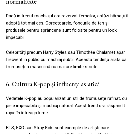
normalitate
Dacă în trecut machiajul era rezervat femeilor, astăzi bărbații îl
adoptă tot mai des. Corectoarele, fondurile de ten și
produsele pentru sprâncene sunt folosite pentru un look
impecabil.
Celebrități precum Harry Styles sau Timothée Chalamet apar
frecvent în public cu machiaj subtil. Această tendință arată că
frumusețea masculină nu mai are limite stricte.
6. Cultura K-pop și influența asiatică
Vedetele K-pop au popularizat un stil de frumusețe rafinat, cu
piele impecabilă și machiaj natural. Acest trend s-a răspândit
rapid în întreaga lume.
BTS, EXO sau Stray Kids sunt exemple de artiști care