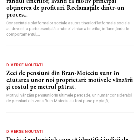
rândul tinerilor, având ca motiv principal
obținerea de profituri. Reclamațiile dintr-un
proces...
Consecințele platformelor sociale asupra tinerilorPlatformele sociale
au devenit o parte esențială a rutinei zilnice a tinerilor, influențându-le
comportamentul,...
DIVERSE NOUTATI
Zeci de pensiuni din Bran-Moieciu sunt în
căutarea unor noi proprietari: motivele vânzării
și costul pe metrul pătrat.
Motivul vânzării pensiunilorÎn ultimele perioade, un număr considerabil
de pensiuni din zona Bran-Moieciu au fost puse pe piață,...
DIVERSE NOUTATI
Dacia și ambreiajul: cum să identifici indicii de