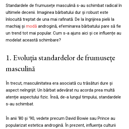
Standardele de frumusețe masculină s-au schimbat radical în
ultimele decenii. Imaginea bărbatului dur și robust este
înlocuită treptat de una mai rafinată. De la îngrijirea pielii la
machiaj și
modă
androgină, efeminarea bărbatului pare să fie
un trend tot mai popular. Cum s-a ajuns aici și ce influențe au
modelat această schimbare?
1. Evoluția standardelor de frumusețe
masculină
În trecut, masculinitatea era asociată cu trăsături dure și
aspect neîngrijit. Un bărbat adevărat nu acorda prea multă
atenție aspectului fizic. Însă, de-a lungul timpului, standardele
s-au schimbat.
În anii ‘80 și ‘90, vedete precum David Bowie sau Prince au
popularizat estetica androgină. În prezent, influența culturii