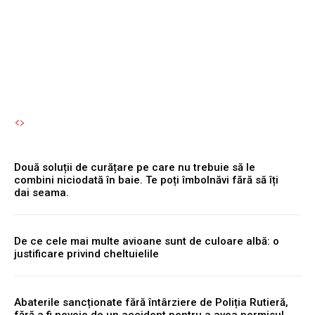
Te poți îmbolnăvi fără să îți
dai seama.
Autori Romeonet.ro
-
8 August 2026
Două soluții de curățare pe care nu trebuie să le
combini niciodată în baie. Te poți îmbolnăvi fără să îți
dai seama.
De ce cele mai multe avioane sunt de culoare albă: o
justificare privind cheltuielile
Abaterile sancționate fără întârziere de Poliția Rutieră,
fără a fi nevoie de un accident pentru a avea permisul