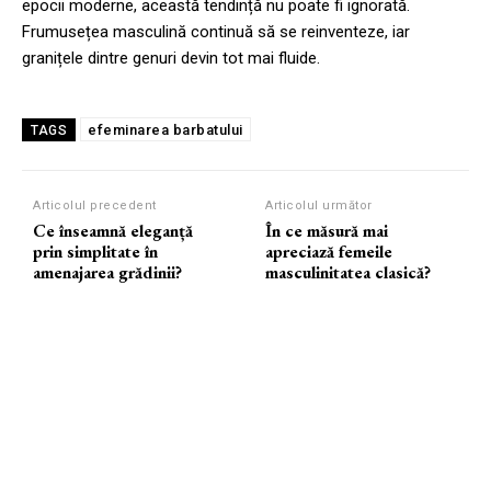
epocii moderne, această tendință nu poate fi ignorată.
Frumusețea masculină continuă să se reinventeze, iar
granițele dintre genuri devin tot mai fluide.
efeminarea barbatului
TAGS
Articolul precedent
Articolul următor
Ce înseamnă eleganță
În ce măsură mai
prin simplitate în
apreciază femeile
amenajarea grădinii?
masculinitatea clasică?