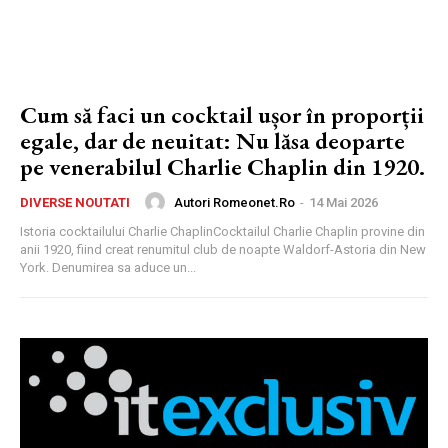
Cum să faci un cocktail ușor în proporții
egale, dar de neuitat: Nu lăsa deoparte
pe venerabilul Charlie Chaplin din 1920.
Autori Romeonet.ro
-
14 Mai 2026
DIVERSE NOUTATI
Istoria cocktailului Charlie ChaplinCocktailul Charlie Chaplin provine din
anii 1920, fiind creat renumitul club de noapte Waldorf-Astoria din New
York. Denumirea sa aduce un...