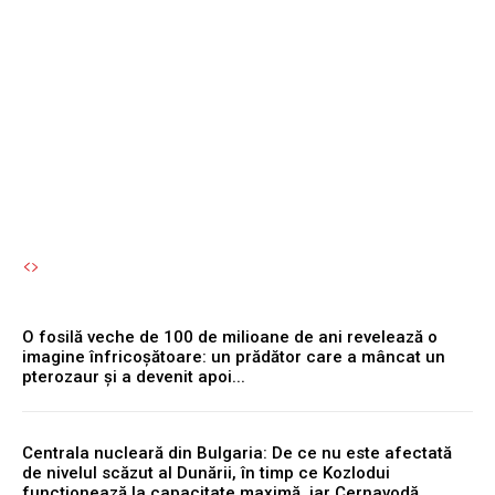
simultan cu motorul
reprezintă o eroare
semnificativă.
Autori Romeonet.ro
-
6 August 2026
O fosilă veche de 100 de milioane de ani revelează o
imagine înfricoșătoare: un prădător care a mâncat un
pterozaur și a devenit apoi...
Centrala nucleară din Bulgaria: De ce nu este afectată
de nivelul scăzut al Dunării, în timp ce Kozlodui
funcționează la capacitate maximă, iar Cernavodă...