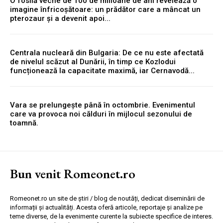
O fosilă veche de 100 de milioane de ani revelează o
imagine înfricoșătoare: un prădător care a mâncat un
pterozaur și a devenit apoi...
Centrala nucleară din Bulgaria: De ce nu este afectată
de nivelul scăzut al Dunării, în timp ce Kozlodui
funcționează la capacitate maximă, iar Cernavodă...
Vara se prelungește până în octombrie. Evenimentul
care va provoca noi călduri în mijlocul sezonului de
toamnă.
Bun venit Romeonet.ro
Romeonet.ro un site de știri / blog de noutăți, dedicat diseminării de
informații și actualități. Acesta oferă articole, reportaje și analize pe
teme diverse, de la evenimente curente la subiecte specifice de interes.