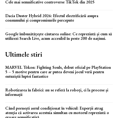
Cele mai semnificative controverse TikTok din 2025
Dacia Duster Hybrid 2026: Efectul electrificării asupra
consumului și compromisurile percepute
Google îmbunătățește căutarea online: Ce reprezintă și cum să
utilizezi Search Live, acum accesibil în peste 200 de națiuni.
Ultimele stiri
MARVEL Tōkon: Fighting Souls, debut oficial pe PlayStation
5 – 5 motive pentru care ar putea deveni jocul verii pentru
entuziștii luptei fantastice
Robotizarea în fabrici: nu se referă la roboți, ci la procese și
informații
Când pornești aerul condiționat în vehicul: Experții atrag
atenția că activarea acestuia simultan cu motorul reprezintă o
eroare semnificativă.