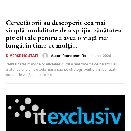
Cercetătorii au descoperit cea mai
simplă modalitate de a sprijini sănătatea
pisicii tale pentru a avea o viață mai
lungă, în timp ce mulți...
Autori Romeonet.ro
-
1 Iunie 2026
DIVERSE NOUTATI
Identificarea metodelor eficienteStudiile realizate de cercetători au
arătat că una dintre cele mai eficiente strategii pentru a îmbunătăți
durata de viață a unei feline...