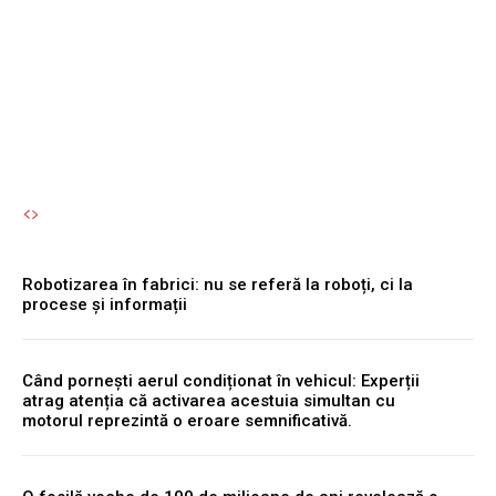
deveni jocul verii pentru
entuziștii luptei fantastice
Autori Romeonet.ro
-
7 August 2026
Robotizarea în fabrici: nu se referă la roboți, ci la
procese și informații
Când pornești aerul condiționat în vehicul: Experții
atrag atenția că activarea acestuia simultan cu
motorul reprezintă o eroare semnificativă.