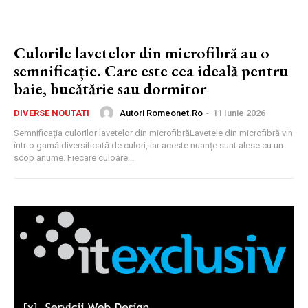
Culorile lavetelor din microfibră au o
semnificație. Care este cea ideală pentru
baie, bucătărie sau dormitor
Autori Romeonet.ro
-
11 Iunie 2026
DIVERSE NOUTATI
Semnificația culorilor lavetelor din microfibrăLavetele din microfibră vin
într-o gamă diversificată de culori, iar aceste nuanțe sunt alese cu un
scop anume. Fiecare culoare...