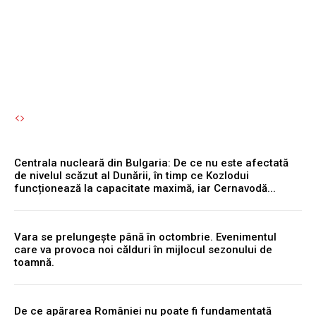
apoi...
Autori Romeonet.ro
-
6 August 2026
Centrala nucleară din Bulgaria: De ce nu este afectată
de nivelul scăzut al Dunării, în timp ce Kozlodui
funcționează la capacitate maximă, iar Cernavodă...
Vara se prelungește până în octombrie. Evenimentul
care va provoca noi călduri în mijlocul sezonului de
toamnă.
De ce apărarea României nu poate fi fundamentată