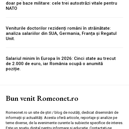
doar pe baze militare: cele trei autostrăzi vitale pentru
NATO
Veniturile doctorilor rezidenți români în străinătate:
analiza salariilor din SUA, Germania, Franța și Regatul
Unit.
Salariul minim în Europa în 2026: Cinci state au trecut
de 2.000 de euro, iar România ocupă o anumită
poziție.
Bun venit Romeonet.ro
Romeonet.ro un site de știri / blog de noutăți, dedicat diseminării de
informații și actualități. Acesta oferă articole, reportaje și analize pe
teme diverse, de la evenimente curente la subiecte specifice de interes.
Este un spațiu digital pentru informare și educație. Contactati-ne