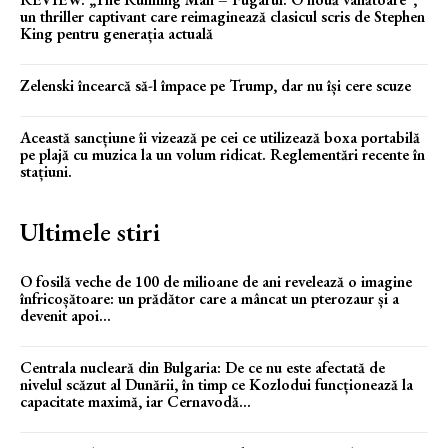
un thriller captivant care reimaginează clasicul scris de Stephen
King pentru generația actuală
Zelenski încearcă să-l împace pe Trump, dar nu își cere scuze
Această sancțiune îi vizează pe cei ce utilizează boxa portabilă
pe plajă cu muzica la un volum ridicat. Reglementări recente în
stațiuni.
Ultimele stiri
O fosilă veche de 100 de milioane de ani revelează o imagine
înfricoșătoare: un prădător care a mâncat un pterozaur și a
devenit apoi...
Centrala nucleară din Bulgaria: De ce nu este afectată de
nivelul scăzut al Dunării, în timp ce Kozlodui funcționează la
capacitate maximă, iar Cernavodă...