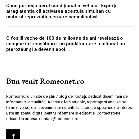
Când pornești aerul condiționat în vehicul: Experții
atrag atenția că activarea acestuia simultan cu
motorul reprezintă o eroare semnificativă.
O fosilă veche de 100 de milioane de ani revelează o
imagine înfricoșătoare: un prădător care a mâncat un
pterozaur și a devenit apoi...
Bun venit Romeonet.ro
Romeonet.ro un site de știri / blog de noutăți, dedicat diseminării de
informații și actualități. Acesta oferă articole, reportaje și analize pe
teme diverse, de la evenimente curente la subiecte specifice de interes.
Este un spațiu digital pentru informare și educație. Contactati-ne
oricand la adresa: contact@romeonet.ro