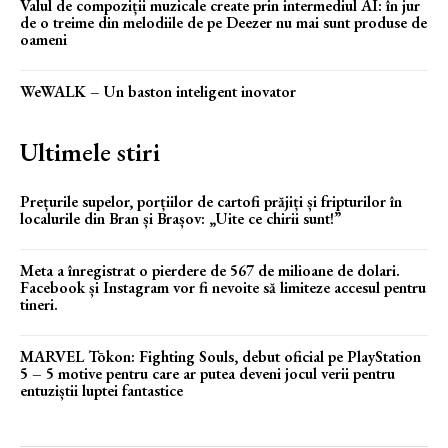
Valul de compoziții muzicale create prin intermediul AI: în jur
de o treime din melodiile de pe Deezer nu mai sunt produse de
oameni
WeWALK – Un baston inteligent inovator
Ultimele stiri
Prețurile supelor, porțiilor de cartofi prăjiți și fripturilor în
localurile din Bran și Brașov: „Uite ce chirii sunt!”
Meta a înregistrat o pierdere de 567 de milioane de dolari.
Facebook și Instagram vor fi nevoite să limiteze accesul pentru
tineri.
MARVEL Tōkon: Fighting Souls, debut oficial pe PlayStation
5 – 5 motive pentru care ar putea deveni jocul verii pentru
entuziștii luptei fantastice