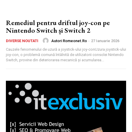
Remediul pentru driftul joy-con pe
Nintendo Switch și Switch 2
Autori Romeonet.ro
-
27 Ianuarie 2026
DIVERSE NOUTATI
Cauzele fenomenului de uzură a joystick-ului joy-conUzura joystick-ului
joy-con, o problemă comună întâlnită de utilizatorii consolei Nintendo
Switch, provine din deteriorarea mecanică și acumularea...