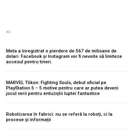
Autori Romeonet.ro
-
7 August 2026
Meta a înregistrat o pierdere de 567 de milioane de
dolari. Facebook și Instagram vor fi nevoite să limiteze
accesul pentru tineri.
MARVEL Tōkon: Fighting Souls, debut oficial pe
PlayStation 5 – 5 motive pentru care ar putea deveni
jocul verii pentru entuziștii luptei fantastice
Robotizarea în fabrici: nu se referă la roboți, ci la
procese și informații