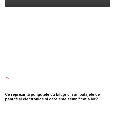
Ce reprezintă punguțele
cu biluțe din ambalajele de
pantofi și electronice și
care este semnificația lor?
Autori Romeonet.ro
-
10 August 2026
Ce reprezintă punguțele cu biluțe din ambalajele de
pantofi și electronice și care este semnificația lor?