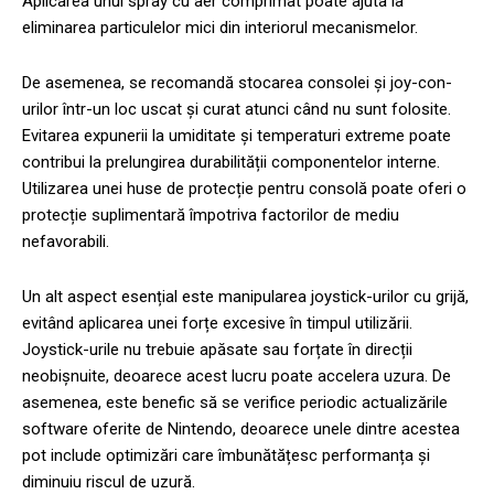
Aplicarea unui spray cu aer comprimat poate ajuta la
eliminarea particulelor mici din interiorul mecanismelor.
De asemenea, se recomandă stocarea consolei și joy-con-
urilor într-un loc uscat și curat atunci când nu sunt folosite.
Evitarea expunerii la umiditate și temperaturi extreme poate
contribui la prelungirea durabilității componentelor interne.
Utilizarea unei huse de protecție pentru consolă poate oferi o
protecție suplimentară împotriva factorilor de mediu
nefavorabili.
Un alt aspect esențial este manipularea joystick-urilor cu grijă,
evitând aplicarea unei forțe excesive în timpul utilizării.
Joystick-urile nu trebuie apăsate sau forțate în direcții
neobișnuite, deoarece acest lucru poate accelera uzura. De
asemenea, este benefic să se verifice periodic actualizările
software oferite de Nintendo, deoarece unele dintre acestea
pot include optimizări care îmbunătățesc performanța și
diminuiu riscul de uzură.