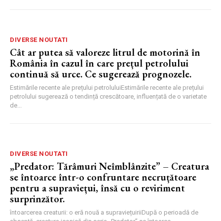
DIVERSE NOUTATI
Cât ar putea să valoreze litrul de motorină în
România în cazul în care prețul petrolului
continuă să urce. Ce sugerează prognozele.
Estimările recente ale prețului petroluluiEstimările recente ale prețului
petrolului sugerează o tendință crescătoare, influențată de o varietate
de...
DIVERSE NOUTATI
„Predator: Tărâmuri Neîmblânzite” – Creatura
se întoarce într-o confruntare necruțătoare
pentru a supraviețui, însă cu o reviriment
surprinzător.
întoarcerea creaturii: o eră nouă a supraviețuiriiDupă o perioadă de