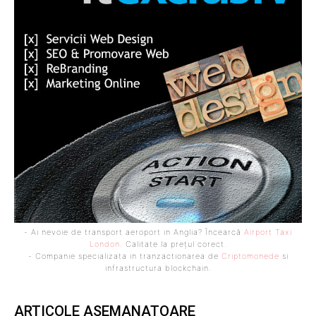
- Ai nevoie de transport aeroport in Anglia? Încearcă
Airport Taxi
London
. Calitate la prețul corect.
- Companie specializata in tranzactionarea de
Criptomonede
si
infrastructura blockchain.
ARTICOLE ASEMANATOARE