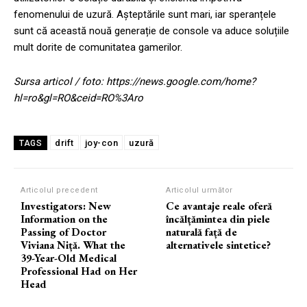
fenomenului de uzură. Așteptările sunt mari, iar speranțele
sunt că această nouă generație de console va aduce soluțiile
mult dorite de comunitatea gamerilor.
Sursa articol / foto: https://news.google.com/home?
hl=ro&gl=RO&ceid=RO%3Aro
drift
joy-con
uzură
TAGS
Articolul precedent
Articolul următor
Investigators: New
Ce avantaje reale oferă
Information on the
încălțămintea din piele
Passing of Doctor
naturală față de
Viviana Niță. What the
alternativele sintetice?
39-Year-Old Medical
Professional Had on Her
Head