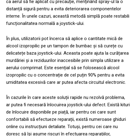
ca aerul să fie aplicat cu precauție, menținând spray-ul la o
distanță sigură pentru a evita deteriorarea componentelor
interne. În unele cazuri, această metodă simplă poate restabili
funcționalitatea normală a joystick-ului.
În plus, utilizatorii pot încerca să aplice o cantitate mică de
alcool izopropilic pe un tampon de bumbac și să curețe cu
delicatețe baza joystick-ului. Aceasta poate ajuta la curățarea
murdăriei și a reziduurilor inaccesibile prin simpla utilizare a
aerului comprimat. Este esențial să se folosească alcool
izopropilic cu o concentrație de cel puțin 90% pentru a evita
umiditatea excesivă care ar putea afecta circuitul electronic.
În cazurile în care aceste soluții rapide nu rezolvă problema,
ar putea fi necesară înlocuirea joystick-ului defect. Există kituri
de înlocuire disponibile pe piață, iar pentru cei care sunt
confortabili să efectueze reparații, există numeroase ghiduri
online cu instrucțiuni detaliate. Totuși, pentru cei care nu
doresc să își asume riscuri în efectuarea reparațiilor,