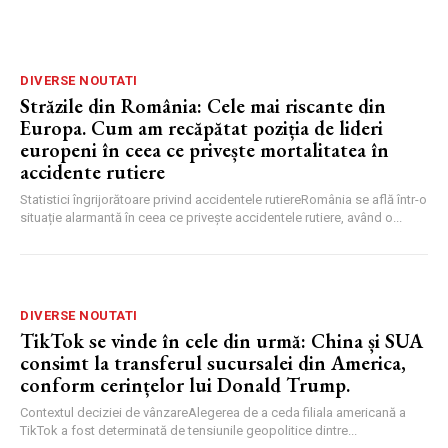
DIVERSE NOUTATI
Străzile din România: Cele mai riscante din
Europa. Cum am recăpătat poziția de lideri
europeni în ceea ce privește mortalitatea în
accidente rutiere
Statistici îngrijorătoare privind accidentele rutiereRomânia se află într-o
situație alarmantă în ceea ce privește accidentele rutiere, având o...
DIVERSE NOUTATI
TikTok se vinde în cele din urmă: China și SUA
consimt la transferul sucursalei din America,
conform cerințelor lui Donald Trump.
Contextul deciziei de vânzareAlegerea de a ceda filiala americană a
TikTok a fost determinată de tensiunile geopolitice dintre...