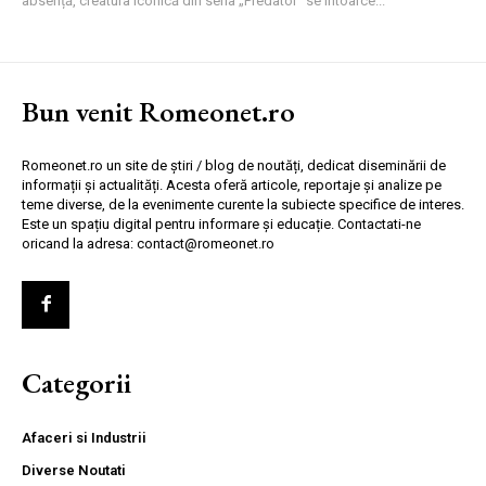
absență, creatura iconică din seria „Predator” se întoarce...
Bun venit Romeonet.ro
Romeonet.ro un site de știri / blog de noutăți, dedicat diseminării de
informații și actualități. Acesta oferă articole, reportaje și analize pe
teme diverse, de la evenimente curente la subiecte specifice de interes.
Este un spațiu digital pentru informare și educație. Contactati-ne
oricand la adresa: contact@romeonet.ro
Categorii
Afaceri si Industrii
Diverse Noutati