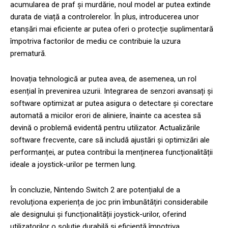
acumularea de praf și murdărie, noul model ar putea extinde
durata de viață a controlerelor. În plus, introducerea unor
etanșări mai eficiente ar putea oferi o protecție suplimentară
împotriva factorilor de mediu ce contribuie la uzura
prematură.
Inovația tehnologică ar putea avea, de asemenea, un rol
esențial în prevenirea uzurii. Integrarea de senzori avansați și
software optimizat ar putea asigura o detectare și corectare
automată a micilor erori de aliniere, înainte ca acestea să
devină o problemă evidentă pentru utilizator. Actualizările
software frecvente, care să includă ajustări și optimizări ale
performanței, ar putea contribui la menținerea funcționalității
ideale a joystick-urilor pe termen lung.
În concluzie, Nintendo Switch 2 are potențialul de a
revoluționa experiența de joc prin îmbunătățiri considerabile
ale designului și funcționalității joystick-urilor, oferind
utilizatorilor o soluție durabilă și eficientă împotriva