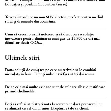
Educației și posibilii înlocuitori (surse)
Toyota introduce un nou SUV electric, perfect pentru mediul
rural și drumurile din România.
Cum să creezi o uzină net-zero și să descoperi o soluție
inovatoare pentru eliminarea unui gaz de 23.500 de ori mai
dăunător decât CO2:...
Ultimele stiri
Două soluții de curățare pe care nu trebuie să le combini
niciodată în baie. Te poți îmbolnăvi fără să îți dai seama.
De ce cele mai multe avioane sunt de culoare albă: o justificare
privind cheltuielile
Poți să refuzi să plătești nota la restaurant dacă preparatul nu
se aliniază cu cel din meniu? Drepturile tale ca client.