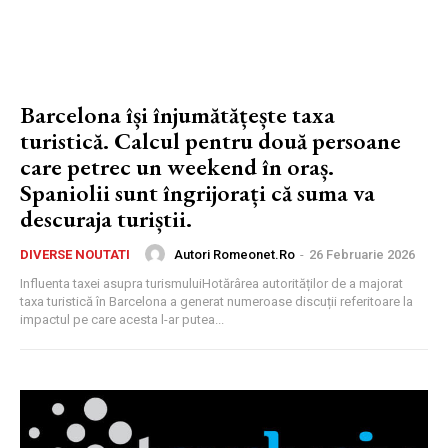
Barcelona își înjumătățește taxa
turistică. Calcul pentru două persoane
care petrec un weekend în oraș.
Spaniolii sunt îngrijorați că suma va
descuraja turiștii.
Autori Romeonet.ro
-
26 Februarie 2026
DIVERSE NOUTATI
Influenta taxei asupra turismuluiHotărârea autorităților de a majorat
taxa turistică în Barcelona a generat numeroase discuții referitoare la
impactul pe care acesta l-ar putea...