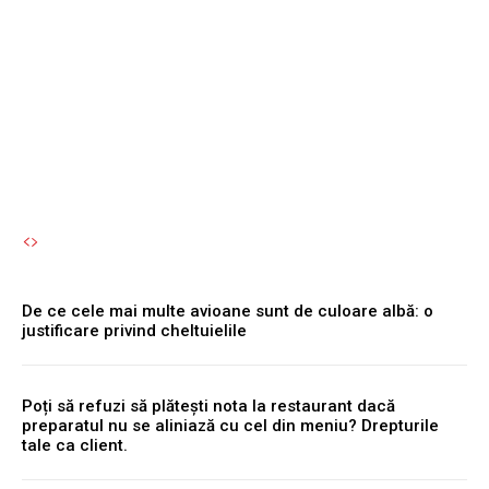
combini niciodată în baie.
Te poți îmbolnăvi fără să îți
dai seama.
Autori Romeonet.ro
-
8 August 2026
De ce cele mai multe avioane sunt de culoare albă: o
justificare privind cheltuielile
Poți să refuzi să plătești nota la restaurant dacă
preparatul nu se aliniază cu cel din meniu? Drepturile
tale ca client.