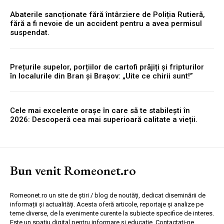
Abaterile sancționate fără întârziere de Poliția Rutieră,
fără a fi nevoie de un accident pentru a avea permisul
suspendat.
Prețurile supelor, porțiilor de cartofi prăjiți și fripturilor
în localurile din Bran și Brașov: „Uite ce chirii sunt!”
Cele mai excelente orașe în care să te stabilești în
2026: Descoperă cea mai superioară calitate a vieții.
Bun venit Romeonet.ro
Romeonet.ro un site de știri / blog de noutăți, dedicat diseminării de
informații și actualități. Acesta oferă articole, reportaje și analize pe
teme diverse, de la evenimente curente la subiecte specifice de interes.
Este un spațiu digital pentru informare și educație. Contactati-ne