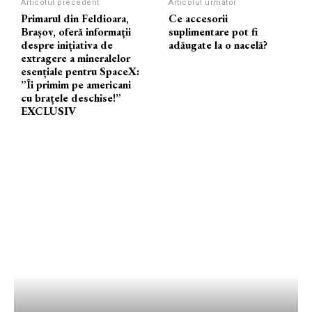
Articolul precedent
Articolul următor
Primarul din Feldioara,
Ce accesorii
Brașov, oferă informații
suplimentare pot fi
despre inițiativa de
adăugate la o nacelă?
extragere a mineralelor
esențiale pentru SpaceX:
”Îi primim pe americani
cu brațele deschise!”
EXCLUSIV