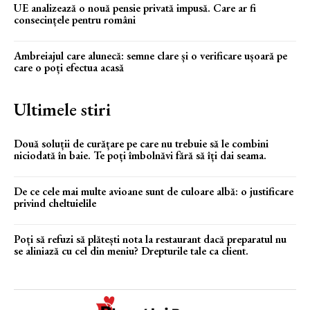
UE analizează o nouă pensie privată impusă. Care ar fi
consecințele pentru români
Ambreiajul care alunecă: semne clare și o verificare ușoară pe
care o poți efectua acasă
Ultimele stiri
Două soluții de curățare pe care nu trebuie să le combini
niciodată în baie. Te poți îmbolnăvi fără să îți dai seama.
De ce cele mai multe avioane sunt de culoare albă: o justificare
privind cheltuielile
Poți să refuzi să plătești nota la restaurant dacă preparatul nu
se aliniază cu cel din meniu? Drepturile tale ca client.