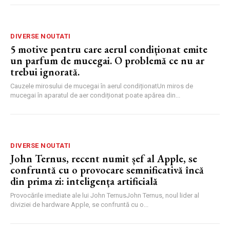
DIVERSE NOUTATI
5 motive pentru care aerul condiționat emite
un parfum de mucegai. O problemă ce nu ar
trebui ignorată.
Cauzele mirosului de mucegai în aerul condiționatUn miros de
mucegai în aparatul de aer condiționat poate apărea din...
DIVERSE NOUTATI
John Ternus, recent numit șef al Apple, se
confruntă cu o provocare semnificativă încă
din prima zi: inteligența artificială
Provocările imediate ale lui John TernusJohn Ternus, noul lider al
diviziei de hardware Apple, se confruntă cu o...