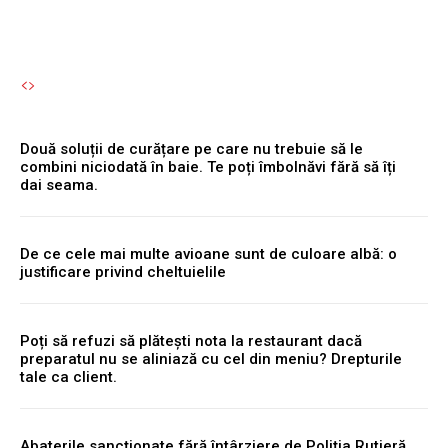
Două soluții de curățare pe care nu trebuie să le
combini niciodată în baie. Te poți îmbolnăvi fără să îți
dai seama.
De ce cele mai multe avioane sunt de culoare albă: o
justificare privind cheltuielile
Poți să refuzi să plătești nota la restaurant dacă
preparatul nu se aliniază cu cel din meniu? Drepturile
tale ca client.
Abaterile sancționate fără întârziere de Poliția Rutieră,