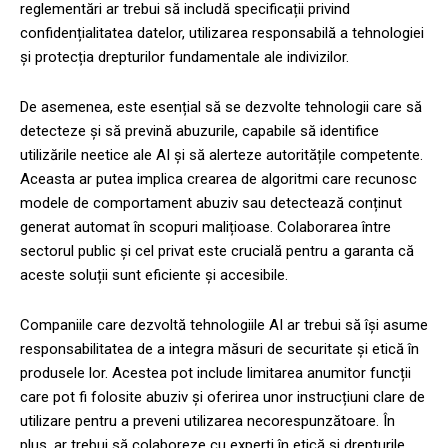
reglementări ar trebui să includă specificații privind
confidențialitatea datelor, utilizarea responsabilă a tehnologiei
și protecția drepturilor fundamentale ale indivizilor.
De asemenea, este esențial să se dezvolte tehnologii care să
detecteze și să prevină abuzurile, capabile să identifice
utilizările neetice ale AI și să alerteze autoritățile competente.
Aceasta ar putea implica crearea de algoritmi care recunosc
modele de comportament abuziv sau detectează conținut
generat automat în scopuri malițioase. Colaborarea între
sectorul public și cel privat este crucială pentru a garanta că
aceste soluții sunt eficiente și accesibile.
Companiile care dezvoltă tehnologiile AI ar trebui să își asume
responsabilitatea de a integra măsuri de securitate și etică în
produsele lor. Acestea pot include limitarea anumitor funcții
care pot fi folosite abuziv și oferirea unor instrucțiuni clare de
utilizare pentru a preveni utilizarea necorespunzătoare. În
plus, ar trebui să colaboreze cu experți în etică și drepturile