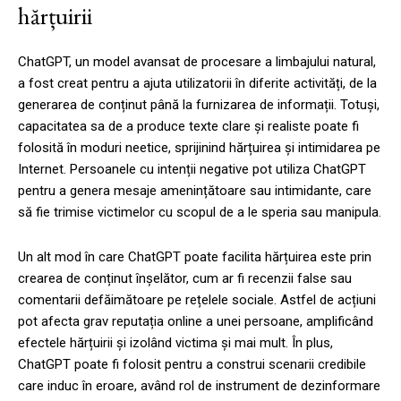
hărțuirii
ChatGPT, un model avansat de procesare a limbajului natural,
a fost creat pentru a ajuta utilizatorii în diferite activități, de la
generarea de conținut până la furnizarea de informații. Totuși,
capacitatea sa de a produce texte clare și realiste poate fi
folosită în moduri neetice, sprijinind hărțuirea și intimidarea pe
Internet. Persoanele cu intenții negative pot utiliza ChatGPT
pentru a genera mesaje amenințătoare sau intimidante, care
să fie trimise victimelor cu scopul de a le speria sau manipula.
Un alt mod în care ChatGPT poate facilita hărțuirea este prin
crearea de conținut înșelător, cum ar fi recenzii false sau
comentarii defăimătoare pe rețelele sociale. Astfel de acțiuni
pot afecta grav reputația online a unei persoane, amplificând
efectele hărțuirii și izolând victima și mai mult. În plus,
ChatGPT poate fi folosit pentru a construi scenarii credibile
care induc în eroare, având rol de instrument de dezinformare