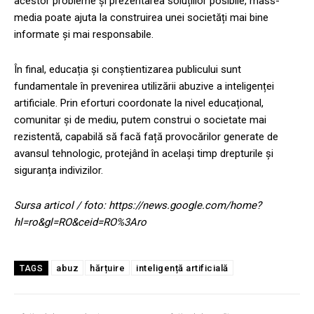
acestor probleme și prezentarea soluțiilor posibile, mass-
media poate ajuta la construirea unei societăți mai bine
informate și mai responsabile.
În final, educația și conștientizarea publicului sunt
fundamentale în prevenirea utilizării abuzive a inteligenței
artificiale. Prin eforturi coordonate la nivel educațional,
comunitar și de mediu, putem construi o societate mai
rezistentă, capabilă să facă față provocărilor generate de
avansul tehnologic, protejând în același timp drepturile și
siguranța indivizilor.
Sursa articol / foto: https://news.google.com/home?
hl=ro&gl=RO&ceid=RO%3Aro
abuz
hărțuire
inteligență artificială
TAGS