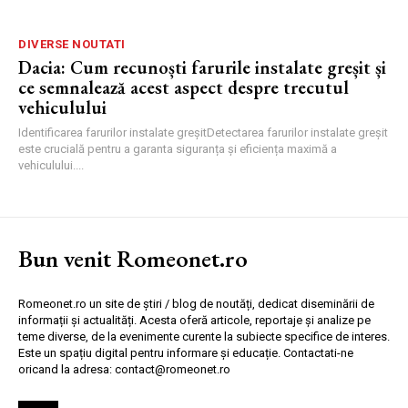
DIVERSE NOUTATI
Dacia: Cum recunoști farurile instalate greșit și
ce semnalează acest aspect despre trecutul
vehiculului
Identificarea farurilor instalate greșitDetectarea farurilor instalate greșit
este crucială pentru a garanta siguranța și eficiența maximă a
vehiculului....
Bun venit Romeonet.ro
Romeonet.ro un site de știri / blog de noutăți, dedicat diseminării de
informații și actualități. Acesta oferă articole, reportaje și analize pe
teme diverse, de la evenimente curente la subiecte specifice de interes.
Este un spațiu digital pentru informare și educație. Contactati-ne
oricand la adresa: contact@romeonet.ro