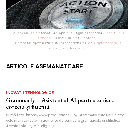
- Ai nevoie de transport aeroport in Anglia? Încearcă
Airport Taxi
London
. Calitate la prețul corect.
- Companie specializata in tranzactionarea de
Criptomonede
si
infrastructura blockchain.
ARTICOLE ASEMANATOARE
INOVATII TEHNOLOGICE
Grammarly – Asistentul AI pentru scriere
corectă și fluentă
Sursă foto: https://www.productmonk.io/ Grammarly este unul dintre
cele mai avansate instrumente de verificare gramaticală și stilistică.
Acesta folosește inteligența...