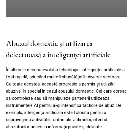
cebook
Twitter
Pinterest
WhatsApp
Abuzul domestic și utilizarea
defectuoasă a inteligenței artificiale
În ultimele decenii, evoluția tehnologiei inteligenței artificiale a
fost rapidă, aducând multe îmbunătățiri în diverse sectoare.
Cu toate acestea, această progresie a permis și utilizări
abuzive, în special în cazul abuzului domestic. Cei care doresc
să controleze sau să manipuleze partenerii utilizează
instrumentele AI pentru a-și intensifica tacticile de abuz. De
exemplu, inteligența artificială este folosită pentru a
supraveghea activitățile online ale victimelor, oferind
abuzatorilor acces la informații private și delicate.