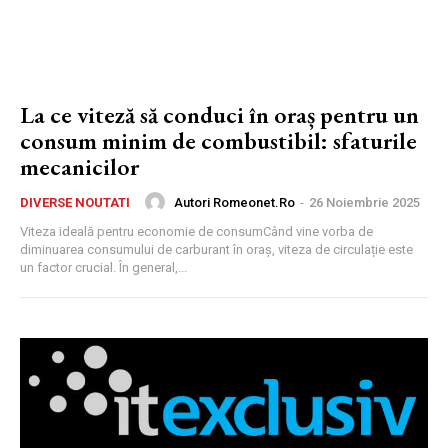
La ce viteză să conduci în oraș pentru un
consum minim de combustibil: sfaturile
mecanicilor
Autori Romeonet.ro
-
26 Noiembrie 2025
DIVERSE NOUTATI
Viteza ideală pentru economie de consumCând vine vorba de
diminuarea consumului de carburant în oraș, viteza de circulație este
un factor crucial. În general,...