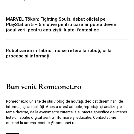
MARVEL Tōkon: Fighting Souls, debut oficial pe
PlayStation 5 – 5 motive pentru care ar putea deveni
jocul verii pentru entuziștii luptei fantastice
Robotizarea în fabrici: nu se referă la roboți, ci la
procese și informații
Bun venit Romeonet.ro
Romeonet.ro un site de știri / blog de noutăți, dedicat diseminării de
informații și actualități. Acesta oferă articole, reportaje și analize pe
teme diverse, de la evenimente curente la subiecte specifice de interes.
Este un spațiu digital pentru informare și educație. Contactati-ne
oricand la adresa: contact@romeonet.ro