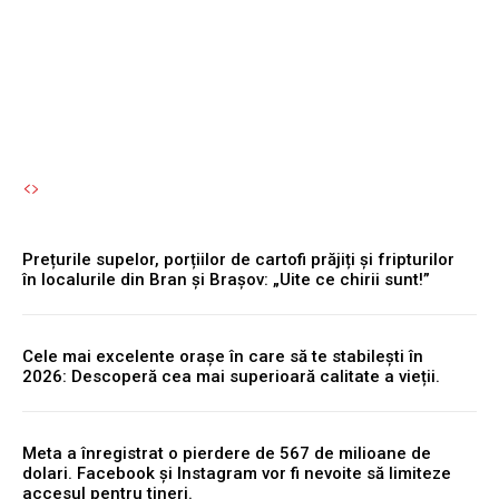
permisul suspendat.
Autori Romeonet.ro
-
8 August 2026
Prețurile supelor, porțiilor de cartofi prăjiți și fripturilor
în localurile din Bran și Brașov: „Uite ce chirii sunt!”
Cele mai excelente orașe în care să te stabilești în
2026: Descoperă cea mai superioară calitate a vieții.
Meta a înregistrat o pierdere de 567 de milioane de
dolari. Facebook și Instagram vor fi nevoite să limiteze
accesul pentru tineri.