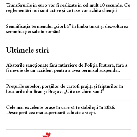
Transferurile în euro vor fi realizate în cel mult 10 secunde. Ce
reglementări noi sunt active și ce taxe vor achita clienții?
Semnificația termenului „ciorbă” în limba turcă și dezvoltarea
semnificației sale în română
Ultimele stiri
Abaterile sancționate fără întârziere de Poliția Rutieră, fără a
fi nevoie de un accident pentru a avea permisul suspendat.
Prețurile supelor, porțiilor de cartofi prăjiți și fripturilor în
localurile din Bran și Brașov: „Uite ce chirii sunt!”
Cele mai excelente orașe în care să te stabilești în 2026:
Descoperă cea mai superioară calitate a vieții.