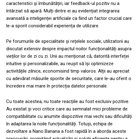
caracteristici și îmbunătățiri, iar feedback-ul pozitiv nu a
întârziat să apară. Mulți dintre ei au evidențiat integrarea
avansată a inteligenței artificiale ca fiind un factor crucial care
le-a sporit considerabil experiența de utilizare.
Pe forumurile de specialitate și rețelele sociale, utilizatorii au
discutat extensiv despre impactul noilor funcționalități asupra
vieților lor de zi cu zi. Unii au menționat că, datorită interfeței
intuitive și personalizabile, au reușit să își optimizeze
activitățile zilnice, economisind timp valoros. Alții au apreciat
cu adevărat măsurile sporite de securitate, care le-au oferit o
încredere mai mare în protecția datelor personale.
Cu toate acestea, nu toate reacțiile au fost exclusiv pozitive.
Au existat și voci critice care au semnalat mici probleme de
compatibilitate cu anumite dispozitive mai vechi sau dificultăți
în adaptarea la noile funcționalități. Totuși, echipa de
dezvoltare a Nano Banana a fost rapidă în a aborda aceste
preocupări, promițând actualizări și soluții eficiente pentru a