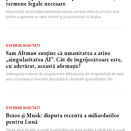
termene legale necesare
Importanța recalculării pensieiAjustarea pensiei este un proces vital
pentru a garanta un venit corect și proporțional cu slujba...
DIVERSE NOUTATI
Sam Altman susține că umanitatea a atins
„singularitatea AI”. Cât de îngrijorătoare este,
cu adevărat, această afirmație?
înțelegerea noțiunii de singularitate AINoțiunea de singularitate AI este
una complexă și frecvent discutată în rândurile specialiștilor din...
DIVERSE NOUTATI
Bezos și Musk: disputa recentă a miliardarilor
pentru Lună
Cursa spre spațiu: o nouă frontierăCursa spre spațiu a intrat într-o nouă