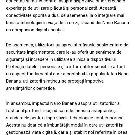
conectați și mai în control asupra dispozitivelor lor, creând o
experiență de utilizare plăcută și personalizată. Această
conectivitate sporită a dus, de asemenea, la o integrare mai
bună a tehnologiei în viața de zi cu zi, făcând din Nano Banana
un companion digital esențial.
De asemenea, utilizatorii au apreciat măsurile suplimentare de
securitate implementate, care le-au oferit un sentiment de
siguranță și încredere în utilizarea zilnică a dispozitivului.
Protecția datelor personale și a informațiilor sensibile a fost
un aspect fundamental care a contribuit la popularitatea Nano
Banana, utilizatorii simțindu-se protejați împotriva
amenințărilor cibernetice.
În ansamblu, impactul Nano Banana asupra utilizatorilor a
fost unul profund, reușind să redefinească așteptările și
standardele pentru dispozitivele tehnologice contemporane.
Acesta nu doar că a îmbunătățit modul în care utilizatorii își
gestionează viața digitală, dar a și stabilit noi referințe în ceea