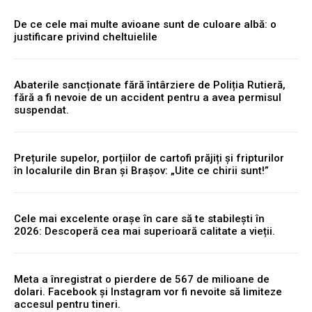
De ce cele mai multe avioane sunt de culoare albă: o
justificare privind cheltuielile
Abaterile sancționate fără întârziere de Poliția Rutieră,
fără a fi nevoie de un accident pentru a avea permisul
suspendat.
Prețurile supelor, porțiilor de cartofi prăjiți și fripturilor
în localurile din Bran și Brașov: „Uite ce chirii sunt!”
Cele mai excelente orașe în care să te stabilești în
2026: Descoperă cea mai superioară calitate a vieții.
Meta a înregistrat o pierdere de 567 de milioane de
dolari. Facebook și Instagram vor fi nevoite să limiteze
accesul pentru tineri.