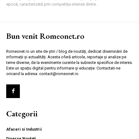
epocă, caracterizată prin competiția intensă dintre...
Bun venit Romeonet.ro
Romeonet.ro un site de știri / blog de noutăți, dedicat diseminării de
informații și actualități. Acesta oferă articole, reportaje și analize pe
teme diverse, de la evenimente curente la subiecte specifice de interes.
Este un spațiu digital pentru informare și educație. Contactati-ne
oricand la adresa: contact@romeonet.ro
Categorii
Afaceri si Industrii
Diverse Noutati