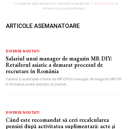
- Companie specializata in tranzactionarea de
Criptomonede
si
infrastructura blockchain.
ARTICOLE ASEMANATOARE
DIVERSE NOUTATI
Salariul unui manager de magazin MR DIY:
Retailerul asiatic a demarat procesul de
recrutare în România
Salariul și avantajele oferite de MR DIYUn manager de magazin MR DIY
în România poate anticipa un pachet...
DIVERSE NOUTATI
Când este recomandat să ceri recalcularea
pensiei după activitatea suplimentară: acte și