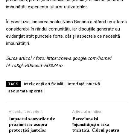
îmbunătăți experiența tuturor utilizatorilor.
În concluzie, lansarea noului Nano Banana a stârnit un interes
considerabil în rândul comunității, iar discuțiile generate au
evidențiat atât punctele forte, cât și aspectele ce necesită
îmbunătățiri.
Sursa articol / foto: https://news.google.com/home?
hl=ro&gl=RO&ceid=RO%3Aro
inteligență artificială
interfață intuitivă
TAGS
securitate sporită
Articolul precedent
Articolul următor
Impactul senzorilor de
Barcelona își
proximitate asupra
înjumătățește taxa
protecției jantelor
turistică. Calcul pentru