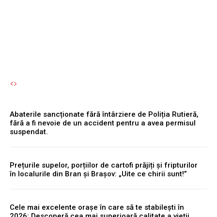
cheltuielile
Autori Romeonet.ro
-
8 August 2026
Abaterile sancționate fără întârziere de Poliția Rutieră,
fără a fi nevoie de un accident pentru a avea permisul
suspendat.
Prețurile supelor, porțiilor de cartofi prăjiți și fripturilor
în localurile din Bran și Brașov: „Uite ce chirii sunt!”
Cele mai excelente orașe în care să te stabilești în
2026: Descoperă cea mai superioară calitate a vieții.