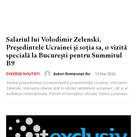
Salariul lui Volodimir Zelenski.
Președintele Ucrainei și soția sa, o vizită
specială la București pentru Summitul
B9
Autori Romeonet.ro
-
13 Mai 2026
DIVERSE NOUTATI
Venitul președintelui UcraineiVenitul președintelui Ucrainei, Volodimir
Zelenski, stârnește interes atât în rândul cetățenilor ucraineni, cât și al
audienței internaționale. Potrivit informațiilor oficiale, liderul ucrainean...