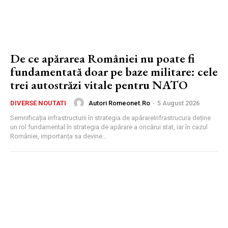
De ce apărarea României nu poate fi
fundamentată doar pe baze militare: cele
trei autostrăzi vitale pentru NATO
Autori Romeonet.ro
-
5 August 2026
DIVERSE NOUTATI
Semnificația infrastructurii în strategia de apărareInfrastrucura deține
un rol fundamental în strategia de apărare a oricărui stat, iar în cazul
României, importanța sa devine...