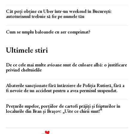
Cât poți obține cu Uber într-un weekend în București:
autoturismul trebuie să fie pe numele tău
Cum se umplu baloanele cu aer comprimat?
Ultimele stiri
De ce cele mai multe avioane sunt de culoare albă: o justificare
privind cheltuielile
Abaterile sancționate fără întârziere de Poliția Rutieră, fără a
fi nevoie de un accident pentru a avea permisul suspendat.
Prețurile supelor, porțiilor de cartofi prăjiți și fripturilor în
localurile din Bran și Brașov: „Uite ce chirii sunt!”