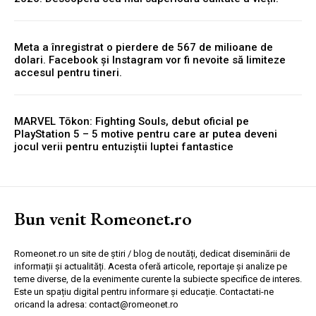
Meta a înregistrat o pierdere de 567 de milioane de
dolari. Facebook și Instagram vor fi nevoite să limiteze
accesul pentru tineri.
MARVEL Tōkon: Fighting Souls, debut oficial pe
PlayStation 5 – 5 motive pentru care ar putea deveni
jocul verii pentru entuziștii luptei fantastice
Bun venit Romeonet.ro
Romeonet.ro un site de știri / blog de noutăți, dedicat diseminării de
informații și actualități. Acesta oferă articole, reportaje și analize pe
teme diverse, de la evenimente curente la subiecte specifice de interes.
Este un spațiu digital pentru informare și educație. Contactati-ne
oricand la adresa: contact@romeonet.ro