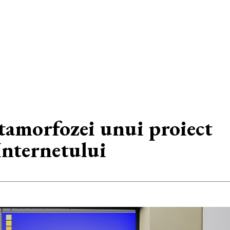
etamorfozei unui proiect
 Internetului