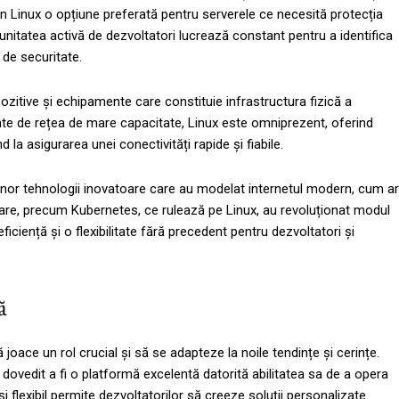
din Linux o opțiune preferată pentru serverele ce necesită protecția
munitatea activă de dezvoltatori lucrează constant pentru a identifica
t de securitate.
pozitive și echipamente care constituie infrastructura fizică a
ente de rețea de mare capacitate, Linux este omniprezent, oferind
la asigurarea unei conectivități rapide și fiabile.
 unor tehnologii inovatoare care au modelat internetul modern, cum ar
trare, precum Kubernetes, ce rulează pe Linux, au revoluționat modul
 eficiență și o flexibilitate fără precedent pentru dezvoltatori și
ă
oace un rol crucial și să se adapteze la noile tendințe și cerințe.
dovedit a fi o platformă excelentă datorită abilitatea sa de a opera
i flexibil permite dezvoltatorilor să creeze soluții personalizate