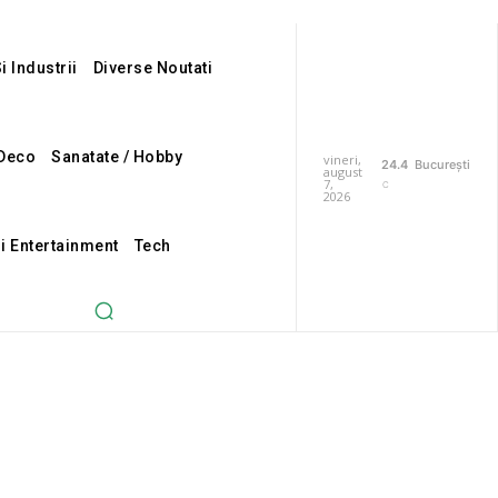
i Industrii
Diverse Noutati
Deco
Sanatate / Hobby
vineri,
24.4
București
august
7,
C
2026
Si Entertainment
Tech