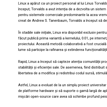
Linux a apărut ca un proiect personal al lui Linus Torvalds
început, Torvalds a avut intenția de a dezvolta un sistem 
pentru sistemele comerciale predominante la acea vreme
creat de Andrew S. Tanenbaum, Torvalds a început să dezv
În stadiile sale inițiale, Linux era disponibil exclusiv pen
făcut publică prima variantă a kernelului, 0.01, pe interne
proiectului. Această metodă colaborativă a fost crucială 
lume să participe la rafinarea și extinderea funcționalități
Rapid, Linux a început să capteze atenția comunității progr
stabilității și eficienței sale. De asemenea, fiind distribu
libertatea de a modifica și redistribui codul sursă, stimul
Astfel, Linux a evoluat de la un simplu proiect universita
de platforme hardware și să suporte o gamă largă de apli
mișcări open-source care avea să schimbe profund peisaj