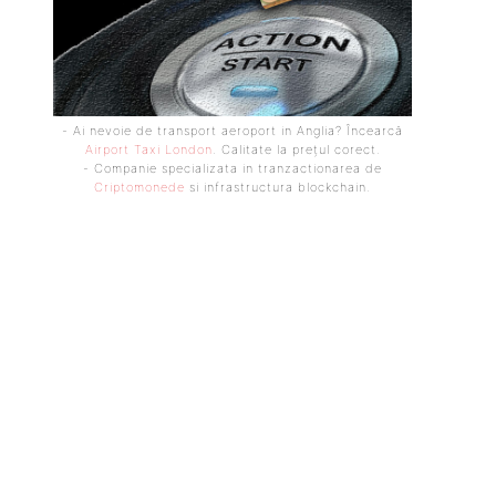
- Ai nevoie de transport aeroport in Anglia? Încearcă
Airport Taxi London
. Calitate la prețul corect.
- Companie specializata in tranzactionarea de
Criptomonede
si infrastructura blockchain.