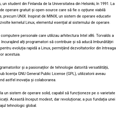
, un student din Finlanda de la Universitatea din Helsinki, în 1991. La
de operare gratuit și open-source care să fie o opțiune viabilă
, precum UNIX. Inspirat de MINIX, un sistem de operare educativ
olte kernelul Linux, elementul esențial al sistemului de operare.
tru computere personale care utilizau arhitectura Intel x86. Torvalds a
t, încurajând alți programatori să contribuie și să aducă îmbunătățiri
pentru evoluția rapidă a Linux, permițând dezvoltatorilor din întreaga
lor acestuia.
amatorilor și a pasionaților de tehnologie datorită versatilității,
it sub licența GNU General Public License (GPL), utilizatorii aveau
ând astfel inovația și colaborarea.
r la un sistem de operare solid, capabil să funcționeze pe o varietate
cații. Această început modest, dar revoluționar, a pus fundația unei
ul tehnologic global.