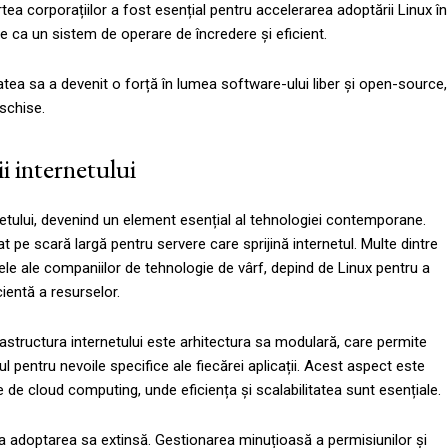
tea corporațiilor a fost esențial pentru accelerarea adoptării Linux în
le ca un sistem de operare de încredere și eficient.
ea sa a devenit o forță în lumea software-ului liber și open-source,
schise.
i internetului
netului, devenind un element esențial al tehnologiei contemporane.
ptat pe scară largă pentru servere care sprijină internetul. Multe dintre
cele ale companiilor de tehnologie de vârf, depind de Linux pentru a
cientă a resurselor.
frastructura internetului este arhitectura sa modulară, care permite
 pentru nevoile specifice ale fiecărei aplicații. Acest aspect este
e de cloud computing, unde eficiența și scalabilitatea sunt esențiale.
 la adoptarea sa extinsă. Gestionarea minuțioasă a permisiunilor și