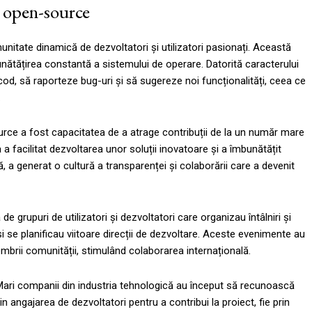
e open-source
nitate dinamică de dezvoltatori și utilizatori pasionați. Această
unătățirea constantă a sistemului de operare. Datorită caracterului
od, să raporteze bug-uri și să sugereze noi funcționalități, ceea ce
.
urce a fost capacitatea de a atrage contribuții de la un număr mare
 facilitat dezvoltarea unor soluții inovatoare și a îmbunătățit
 a generat o cultură a transparenței și colaborării care a devenit
 grupuri de utilizatori și dezvoltatori care organizau întâlniri și
 se planificau viitoare direcții de dezvoltare. Aceste evenimente au
embrii comunității, stimulând colaborarea internațională.
. Mari companii din industria tehnologică au început să recunoască
rin angajarea de dezvoltatori pentru a contribui la proiect, fie prin