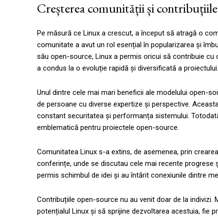
Creșterea comunității și contribuțiil
Pe măsură ce Linux a crescut, a început să atragă o comu
comunitate a avut un rol esențial în popularizarea și îmb
său open-source, Linux a permis oricui să contribuie cu c
a condus la o evoluție rapidă și diversificată a proiectului
Unul dintre cele mai mari beneficii ale modelului open-so
de persoane cu diverse expertize și perspective. Aceasta a
constant securitatea și performanța sistemului. Totodată,
emblematică pentru proiectele open-source.
Comunitatea Linux s-a extins, de asemenea, prin crearea de
conferințe, unde se discutau cele mai recente progrese și
permis schimbul de idei și au întărit conexiunile dintre m
Contribuțiile open-source nu au venit doar de la indivizi
potențialul Linux și să sprijine dezvoltarea acestuia, fie p