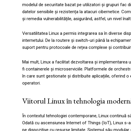
modelul de securitate bazat pe utilizatori și grupuri fac 
datelor sensibile și rezistența la atacuri cibernetice. Co
și remedia vulnerabilitățile, asigurând, astfel, un nivel înal
Versatilitatea Linux a permis integrarea sa în diverse dis
internetului. De la routere și switch-uri până la echipam
suport pentru protocoale de rețea complexe și contribuind 
Mai mult, Linux a facilitat dezvoltarea și implementarea
fi containerele și microserviciile. Platformele de orches
în care sunt gestionate și distribuite aplicațiile, oferind o
operatori.
Viitorul Linux în tehnologia modern
În contextul tehnologiei contemporane, Linux continuă să j
Odată cu ascensiunea Internet of Things (IoT), Linux s-a 
pe dispozitive cu resurse limitate. Sistemul său modular ș