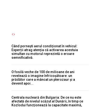
semnificativă.
Autori Romeonet.ro
-
6 August 2026
Când pornești aerul condiționat în vehicul:
Experții atrag atenția că activarea acestuia
simultan cu motorul reprezintă o eroare
semnificativă.
O fosilă veche de 100 de milioane de ani
revelează o imagine înfricoșătoare: un
prădător care a mâncat un pterozaur și a
devenit apoi...
Centrala nucleară din Bulgaria: De ce nu este
afectată de nivelul scăzut al Dunării, în timp ce
Kozlodui funcționează la capacitate maximă,