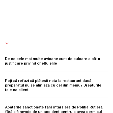
dai seama.
Autori Romeonet.ro
-
8 August 2026
De ce cele mai multe avioane sunt de culoare albă: o
justificare privind cheltuielile
Poți să refuzi să plătești nota la restaurant dacă
preparatul nu se aliniază cu cel din meniu? Drepturile
tale ca client.
Abaterile sancționate fără întârziere de Poliția Rutieră,
fără a fi nevoie de un accident pentru a avea permisul