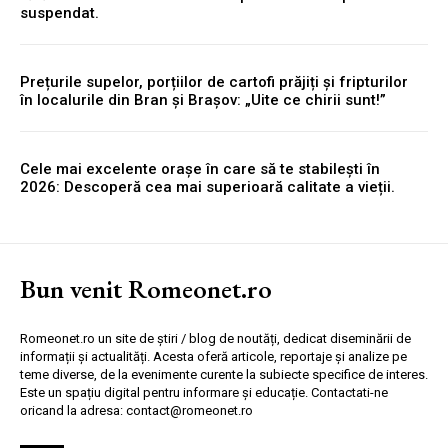
suspendat.
Prețurile supelor, porțiilor de cartofi prăjiți și fripturilor
în localurile din Bran și Brașov: „Uite ce chirii sunt!”
Cele mai excelente orașe în care să te stabilești în
2026: Descoperă cea mai superioară calitate a vieții.
Bun venit Romeonet.ro
Romeonet.ro un site de știri / blog de noutăți, dedicat diseminării de
informații și actualități. Acesta oferă articole, reportaje și analize pe
teme diverse, de la evenimente curente la subiecte specifice de interes.
Este un spațiu digital pentru informare și educație. Contactati-ne
oricand la adresa: contact@romeonet.ro