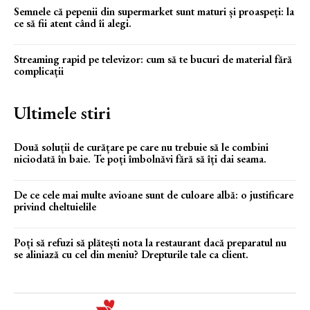
Semnele că pepenii din supermarket sunt maturi și proaspeți: la
ce să fii atent când îi alegi.
Streaming rapid pe televizor: cum să te bucuri de material fără
complicații
Ultimele stiri
Două soluții de curățare pe care nu trebuie să le combini
niciodată în baie. Te poți îmbolnăvi fără să îți dai seama.
De ce cele mai multe avioane sunt de culoare albă: o justificare
privind cheltuielile
Poți să refuzi să plătești nota la restaurant dacă preparatul nu
se aliniază cu cel din meniu? Drepturile tale ca client.