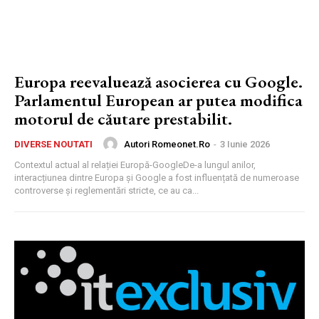
Europa reevaluează asocierea cu Google.
Parlamentul European ar putea modifica
motorul de căutare prestabilit.
Autori Romeonet.ro
-
3 Iunie 2026
DIVERSE NOUTATI
Contextul actual al relației Europă-GoogleDe-a lungul anilor,
interacțiunea dintre Europa și Google a fost influențată de numeroase
controverse și reglementări stricte, ce au ca...