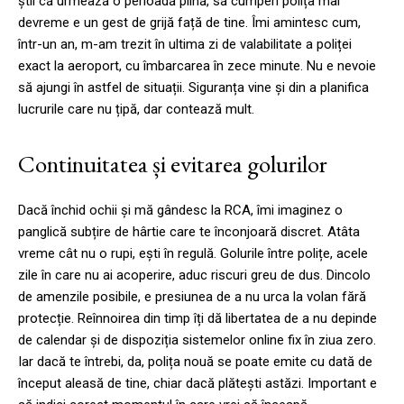
știi că urmează o perioadă plină, să cumperi polița mai
devreme e un gest de grijă față de tine. Îmi amintesc cum,
într-un an, m-am trezit în ultima zi de valabilitate a poliței
exact la aeroport, cu îmbarcarea în zece minute. Nu e nevoie
să ajungi în astfel de situații. Siguranța vine și din a planifica
lucrurile care nu țipă, dar contează mult.
Continuitatea și evitarea golurilor
Dacă închid ochii și mă gândesc la RCA, îmi imaginez o
panglică subțire de hârtie care te înconjoară discret. Atâta
vreme cât nu o rupi, ești în regulă. Golurile între polițe, acele
zile în care nu ai acoperire, aduc riscuri greu de dus. Dincolo
de amenzile posibile, e presiunea de a nu urca la volan fără
protecție. Reînnoirea din timp îți dă libertatea de a nu depinde
de calendar și de dispoziția sistemelor online fix în ziua zero.
Iar dacă te întrebi, da, polița nouă se poate emite cu dată de
început aleasă de tine, chiar dacă plătești astăzi. Important e