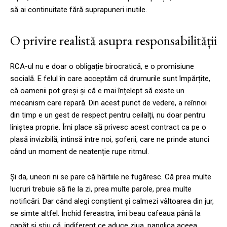
să ai continuitate fără suprapuneri inutile.
O privire realistă asupra responsabilității
RCA-ul nu e doar o obligație birocratică, e o promisiune
socială. E felul în care acceptăm că drumurile sunt împărțite,
că oamenii pot greși și că e mai înțelept să existe un
mecanism care repară. Din acest punct de vedere, a reînnoi
din timp e un gest de respect pentru ceilalți, nu doar pentru
liniștea proprie. Îmi place să privesc acest contract ca pe o
plasă invizibilă, întinsă între noi, șoferii, care ne prinde atunci
când un moment de neatenție rupe ritmul.
Și da, uneori ni se pare că hârtiile ne fugăresc. Că prea multe
lucruri trebuie să fie la zi, prea multe parole, prea multe
notificări. Dar când alegi conștient și calmezi vâltoarea din jur,
se simte altfel. Închid fereastra, îmi beau cafeaua până la
capăt și știu că, indiferent ce aduce ziua, panglica aceea