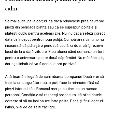
calm
Se mai aude, pe la colțuri, că dacă reînnoiești prea devreme
pierzi din perioada plătită sau că se suprapun polițele și
plătești dublu pentru aceleași zile. Nu, nu dacă setezi corect
data de început pentru noua poliță. Cumpărarea din timp nu
înseamnă că plătești o perioadă dublă, ci doar că îți rezervi
locul de la o dată viitoare. E ca atunci când comanzi un tort
pentru o aniversare peste două săptămâni. Nu mănânci azi,
dar ești liniștit că va fi acolo la ora potrivită.
Altă teamă e legată de schimbarea companiei. Dacă vrei să
treci la un asigurător nou, o poți face la reînnoire fără să
pierzi istoricul tău. Bonusul merge cu tine, ca un rucsac
personal. Condiția e să respecți procedura, să oferi datele
corecte și să nu lași pauze între polițe. Dacă ții firul legăturii
întins, n-ai de ce să îți faci griji.