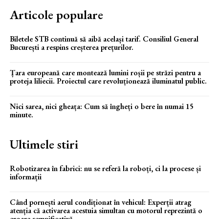
Articole populare
Biletele STB continuă să aibă același tarif. Consiliul General
București a respins creșterea prețurilor.
Țara europeană care montează lumini roșii pe străzi pentru a
proteja liliecii. Proiectul care revoluționează iluminatul public.
Nici sarea, nici gheața: Cum să îngheți o bere în numai 15
minute.
Ultimele stiri
Robotizarea în fabrici: nu se referă la roboți, ci la procese și
informații
Când pornești aerul condiționat în vehicul: Experții atrag
atenția că activarea acestuia simultan cu motorul reprezintă o
eroare semnificativă.