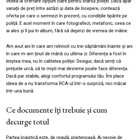
vedea la ofertare opțiuni clare pentru startul poliței. Dacă apar
variații de preț între astăzi și data de începere, contează
oferta pe care o semnezi în prezent, cu condițiile tipărite pe
poliță. E acel moment în care fotografiezi, metaforic, ceea ce
ai ales și îl pui în album, fără să depinzi de vremea de mâine.
Am avut ani în care am reînnoit cu trei săptămâni înainte și ani
în care m-am ținut de mână cu ultima zi. Diferența a fost în
liniștea mea, nu în calitatea poliței. Desigur, dacă simți că
prețurile urcă, să te miști mai devreme poate face diferența.
Dacă par stabile, alegi confortul programului tău. Îmi place
ideea de a nu transforma RCA-ul într-o surpriză, nici măcar
într-una bună.
Ce documente îți trebuie și cum
decurge totul
Partea logistică este, de regulă, prietenoasă. Ai nevoie de