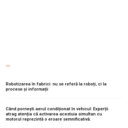
Robotizarea în fabrici: nu
se referă la roboți, ci la
procese și informații
Autori Romeonet.ro
-
7 August 2026
Robotizarea în fabrici: nu se referă la roboți, ci la
procese și informații
Când pornești aerul condiționat în vehicul: Experții
atrag atenția că activarea acestuia simultan cu
motorul reprezintă o eroare semnificativă.