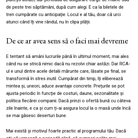
de peste trei săptămâni, după cum alegi. E ca la biletele de
tren cumpărate cu anticipație. Locul e al tău, doar că urci
atunci când îți vine rândul, nu în clipa plății.
De ce ar avea sens să o faci mai devreme
E tentant să amâni lucrurile până în ultimul moment, mai ales
când nu se strică nimic dacă nu rezolvi chiar astăzi. Dar RCA-
ul e unul dintre acele detalii mărunte care, lăsate pe final, se
transformă în stres inutil. Cumpărat din timp, îți eliberează
mintea și, uneori, aduce avantaje concrete. Prețurile se pot
ajusta periodic în funcție de costuri, daune, sezonalitate și
politica fiecărei companii. Dacă prinzi o ofertă bună cu câteva
zile înainte, e ca și cum ți-ai asigura locul la o masă unde încă
se mai găsesc deserturi bune.
Mai există și motivul foarte practic al programului tău. Dacă