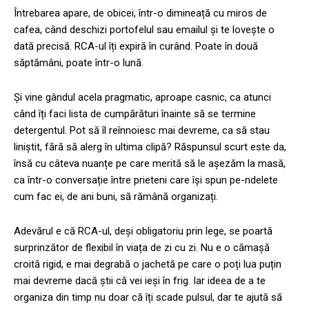
Întrebarea apare, de obicei, într-o dimineață cu miros de
cafea, când deschizi portofelul sau emailul și te lovește o
dată precisă. RCA-ul îți expiră în curând. Poate în două
săptămâni, poate într-o lună.
Și vine gândul acela pragmatic, aproape casnic, ca atunci
când îți faci lista de cumpărături înainte să se termine
detergentul. Pot să îl reînnoiesc mai devreme, ca să stau
liniștit, fără să alerg în ultima clipă? Răspunsul scurt este da,
însă cu câteva nuanțe pe care merită să le așezăm la masă,
ca într-o conversație între prieteni care își spun pe-ndelete
cum fac ei, de ani buni, să rămână organizați.
Adevărul e că RCA-ul, deși obligatoriu prin lege, se poartă
surprinzător de flexibil în viața de zi cu zi. Nu e o cămașă
croită rigid, e mai degrabă o jachetă pe care o poți lua puțin
mai devreme dacă știi că vei ieși în frig. Iar ideea de a te
organiza din timp nu doar că îți scade pulsul, dar te ajută să