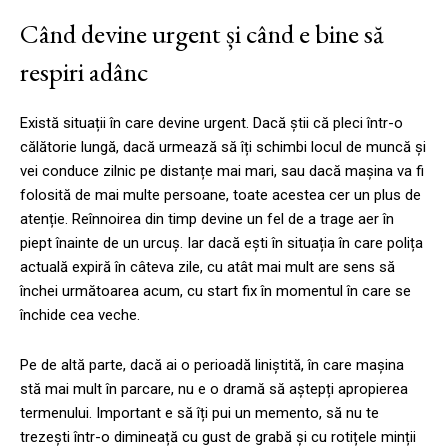
Când devine urgent și când e bine să
respiri adânc
Există situații în care devine urgent. Dacă știi că pleci într-o
călătorie lungă, dacă urmează să îți schimbi locul de muncă și
vei conduce zilnic pe distanțe mai mari, sau dacă mașina va fi
folosită de mai multe persoane, toate acestea cer un plus de
atenție. Reînnoirea din timp devine un fel de a trage aer în
piept înainte de un urcuș. Iar dacă ești în situația în care polița
actuală expiră în câteva zile, cu atât mai mult are sens să
închei următoarea acum, cu start fix în momentul în care se
închide cea veche.
Pe de altă parte, dacă ai o perioadă liniștită, în care mașina
stă mai mult în parcare, nu e o dramă să aștepți apropierea
termenului. Important e să îți pui un memento, să nu te
trezești într-o dimineață cu gust de grabă și cu rotițele minții