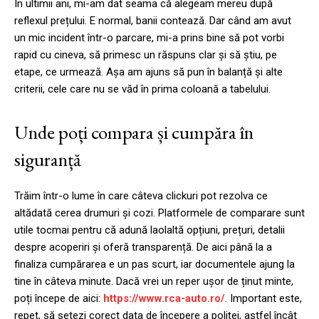
În ultimii ani, mi-am dat seama că alegeam mereu după
reflexul prețului. E normal, banii contează. Dar când am avut
un mic incident într-o parcare, mi-a prins bine să pot vorbi
rapid cu cineva, să primesc un răspuns clar și să știu, pe
etape, ce urmează. Așa am ajuns să pun în balanță și alte
criterii, cele care nu se văd în prima coloană a tabelului.
Unde poți compara și cumpăra în
siguranță
Trăim într-o lume în care câteva clickuri pot rezolva ce
altădată cerea drumuri și cozi. Platformele de comparare sunt
utile tocmai pentru că adună laolaltă opțiuni, prețuri, detalii
despre acoperiri și oferă transparență. De aici până la a
finaliza cumpărarea e un pas scurt, iar documentele ajung la
tine în câteva minute. Dacă vrei un reper ușor de ținut minte,
poți începe de aici:
https://www.rca-auto.ro/
. Important este,
repet, să setezi corect data de începere a poliței, astfel încât