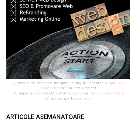
- Ai nevoie de transport aeroport in Anglia? Încearcă
Airport Taxi
London
. Calitate la prețul corect.
- Companie specializata in tranzactionarea de
Criptomonede
si
infrastructura blockchain.
ARTICOLE ASEMANATOARE