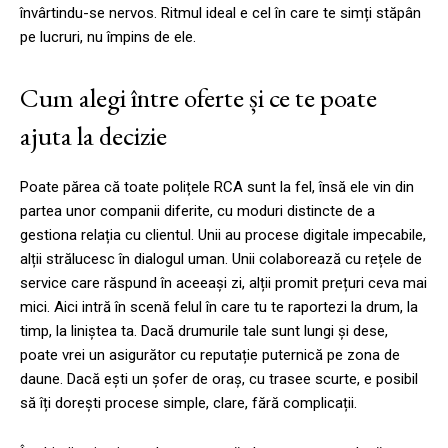
învârtindu-se nervos. Ritmul ideal e cel în care te simți stăpân
pe lucruri, nu împins de ele.
Cum alegi între oferte și ce te poate
ajuta la decizie
Poate părea că toate polițele RCA sunt la fel, însă ele vin din
partea unor companii diferite, cu moduri distincte de a
gestiona relația cu clientul. Unii au procese digitale impecabile,
alții strălucesc în dialogul uman. Unii colaborează cu rețele de
service care răspund în aceeași zi, alții promit prețuri ceva mai
mici. Aici intră în scenă felul în care tu te raportezi la drum, la
timp, la liniștea ta. Dacă drumurile tale sunt lungi și dese,
poate vrei un asigurător cu reputație puternică pe zona de
daune. Dacă ești un șofer de oraș, cu trasee scurte, e posibil
să îți dorești procese simple, clare, fără complicații.