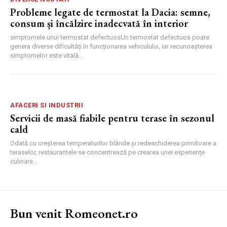
Probleme legate de termostat la Dacia: semne,
consum și încălzire inadecvată în interior
simptomele unui termostat defectuosUn termostat defectuos poate
genera diverse dificultăți în funcționarea vehiculului, iar recunoașterea
simptomelor este vitală...
AFACERI SI INDUSTRII
Servicii de masă fiabile pentru terase în sezonul
cald
Odată cu creșterea temperaturilor blânde și redeschiderea primitoare a
teraselor, restaurantele se concentrează pe crearea unei experiențe
culinare...
Bun venit Romeonet.ro