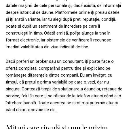
datele mașinii, de cele personale și, dacă există, de informații
despre istoricul de daune. Platformele online îți preiau datele
și îți arată variante, iar tu alegi după preț, reputație, condiții,
poate și după un sentiment de încredere pe care îl
construiești în timp. Odată emisă, polița ajunge la tine în
format electronic, iar sistemele de verificare îi recunosc
imediat valabilitatea din ziua indicată de tine.
Dacă preferi un broker sau un consultant, îți poate face o
ofertă completă, comparând pentru tine și explicând pe
românește diferențele dintre companii. Eu am învățat, cu
timpul, că prețul e prima variabilă pe care o vezi, dar nu
singura. Contează timpii de soluționare a daunelor, rețeaua de
service, felul în care ți se răspunde la telefon atunci când ai o
întrebare banală. Toate acestea se simt mai puternic atunci
când chiar ai nevoie de ele.
Mituri care circulă și cum le privim