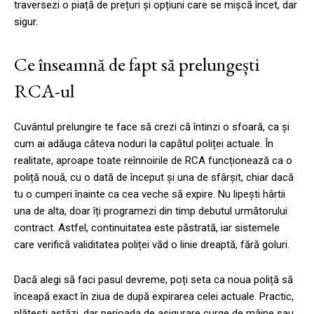
traversezi o piață de prețuri și opțiuni care se mișcă încet, dar
sigur.
Ce înseamnă de fapt să prelungești
RCA-ul
Cuvântul prelungire te face să crezi că întinzi o sfoară, ca și
cum ai adăuga câteva noduri la capătul poliței actuale. În
realitate, aproape toate reînnoirile de RCA funcționează ca o
poliță nouă, cu o dată de început și una de sfârșit, chiar dacă
tu o cumperi înainte ca cea veche să expire. Nu lipești hârtii
una de alta, doar îți programezi din timp debutul următorului
contract. Astfel, continuitatea este păstrată, iar sistemele
care verifică validitatea poliței văd o linie dreaptă, fără goluri.
Dacă alegi să faci pasul devreme, poți seta ca noua poliță să
înceapă exact în ziua de după expirarea celei actuale. Practic,
plătești astăzi, dar perioada de asigurare curge de mâine sau