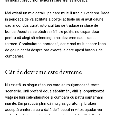
să indici corect momentul în care vrei să înceapă.
Mai există un mic detaliu pe care mulți îl trec cu vederea. Dacă
în perioada de valabilitate a poliței actuale nu ai avut daune
sau ai condus curat, istoricul tău se traduce în clase de
bonus. Acestea se păstrează între polițe, nu dispar doar
pentru că alegi să reînnoiești mai devreme sau exact la
termen. Continuitatea contează, dar e mai mult despre lipsa
de goluri decât despre ora exactă la care apeși butonul de
cumpărare.
Cât de devreme este devreme
Nu există un singur răspuns care să mulțumească toate
scenariile. Unii preferă două săptămâni, alții își organizează
viața pe luni calendaristice și cumpără cu patru săptămâni
înainte. Din practică știm că mulți asigurători și brokeri
acceptă emiterea cu o dată de început în viitor, așadar vei