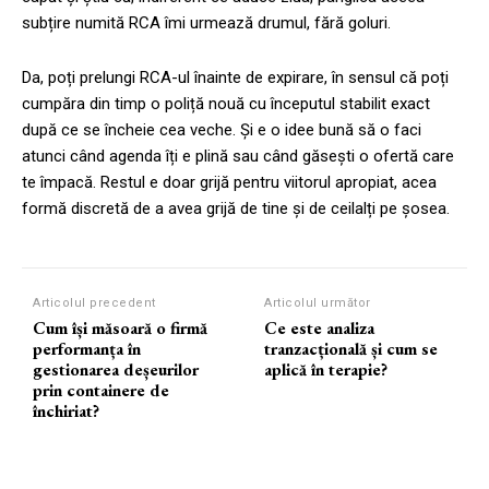
subțire numită RCA îmi urmează drumul, fără goluri.
Da, poți prelungi RCA-ul înainte de expirare, în sensul că poți
cumpăra din timp o poliță nouă cu începutul stabilit exact
după ce se încheie cea veche. Și e o idee bună să o faci
atunci când agenda îți e plină sau când găsești o ofertă care
te împacă. Restul e doar grijă pentru viitorul apropiat, acea
formă discretă de a avea grijă de tine și de ceilalți pe șosea.
Articolul precedent
Articolul următor
Cum își măsoară o firmă
Ce este analiza
performanța în
tranzacțională și cum se
gestionarea deșeurilor
aplică în terapie?
prin containere de
închiriat?