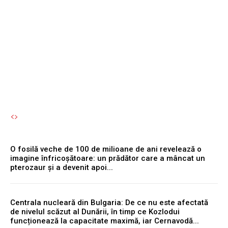
simultan cu motorul
reprezintă o eroare
semnificativă.
Autori Romeonet.ro
-
6 August 2026
O fosilă veche de 100 de milioane de ani revelează o
imagine înfricoșătoare: un prădător care a mâncat un
pterozaur și a devenit apoi...
Centrala nucleară din Bulgaria: De ce nu este afectată
de nivelul scăzut al Dunării, în timp ce Kozlodui
funcționează la capacitate maximă, iar Cernavodă...