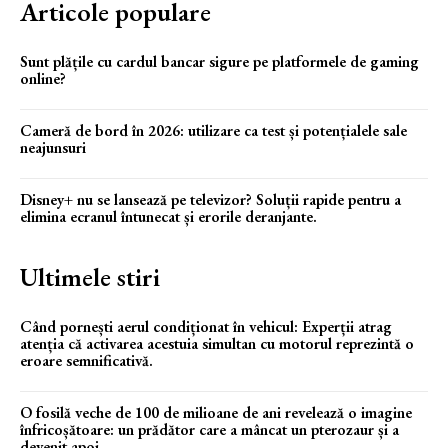
Articole populare
Sunt plățile cu cardul bancar sigure pe platformele de gaming
online?
Cameră de bord în 2026: utilizare ca test și potențialele sale
neajunsuri
Disney+ nu se lansează pe televizor? Soluții rapide pentru a
elimina ecranul întunecat și erorile deranjante.
Ultimele stiri
Când pornești aerul condiționat în vehicul: Experții atrag
atenția că activarea acestuia simultan cu motorul reprezintă o
eroare semnificativă.
O fosilă veche de 100 de milioane de ani revelează o imagine
înfricoșătoare: un prădător care a mâncat un pterozaur și a
devenit apoi...