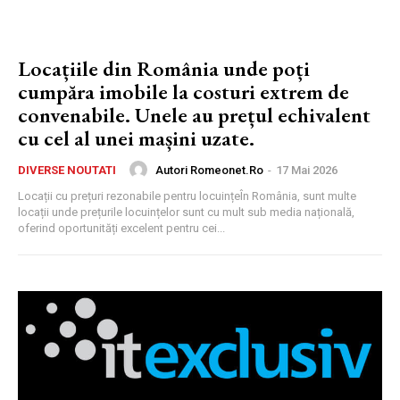
Locațiile din România unde poți
cumpăra imobile la costuri extrem de
convenabile. Unele au prețul echivalent
cu cel al unei mașini uzate.
Autori Romeonet.ro
-
17 Mai 2026
DIVERSE NOUTATI
Locații cu prețuri rezonabile pentru locuințeÎn România, sunt multe
locații unde prețurile locuințelor sunt cu mult sub media națională,
oferind oportunități excelent pentru cei...