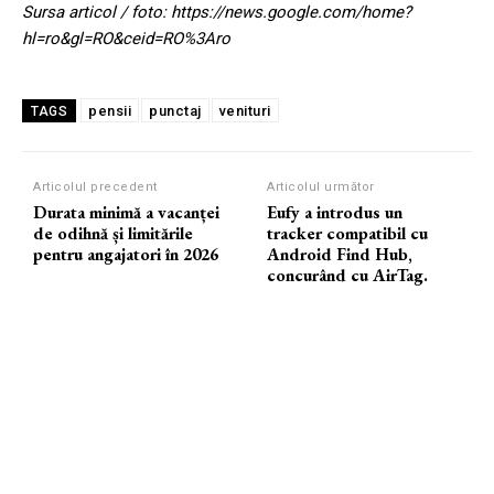
Sursa articol / foto: https://news.google.com/home?
hl=ro&gl=RO&ceid=RO%3Aro
pensii
punctaj
venituri
TAGS
Articolul precedent
Articolul următor
Durata minimă a vacanței
Eufy a introdus un
de odihnă și limitările
tracker compatibil cu
pentru angajatori în 2026
Android Find Hub,
concurând cu AirTag.