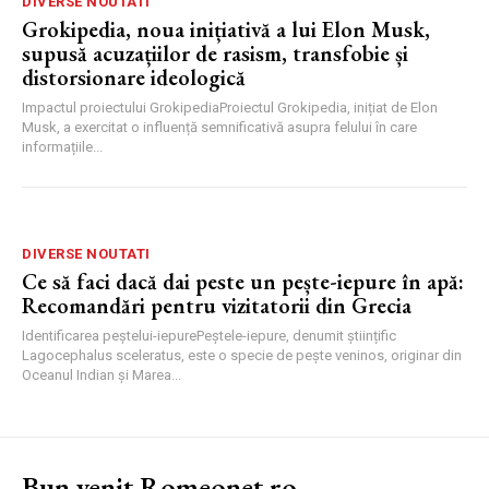
DIVERSE NOUTATI
Grokipedia, noua inițiativă a lui Elon Musk,
supusă acuzațiilor de rasism, transfobie și
distorsionare ideologică
Impactul proiectului GrokipediaProiectul Grokipedia, inițiat de Elon
Musk, a exercitat o influență semnificativă asupra felului în care
informațiile...
DIVERSE NOUTATI
Ce să faci dacă dai peste un pește-iepure în apă:
Recomandări pentru vizitatorii din Grecia
Identificarea peștelui-iepurePeștele-iepure, denumit științific
Lagocephalus sceleratus, este o specie de pește veninos, originar din
Oceanul Indian și Marea...
Bun venit Romeonet.ro