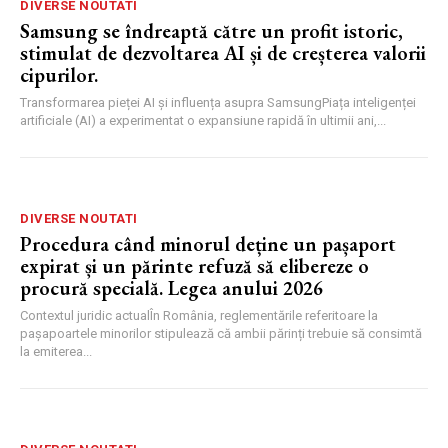
DIVERSE NOUTATI
Samsung se îndreaptă către un profit istoric,
stimulat de dezvoltarea AI și de creșterea valorii
cipurilor.
Transformarea pieței AI și influența asupra SamsungPiața inteligenței
artificiale (AI) a experimentat o expansiune rapidă în ultimii ani,...
DIVERSE NOUTATI
Procedura când minorul deține un pașaport
expirat și un părinte refuză să elibereze o
procură specială. Legea anului 2026
Contextul juridic actualÎn România, reglementările referitoare la
pașapoartele minorilor stipulează că ambii părinți trebuie să consimtă
la emiterea...