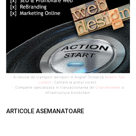
- Ai nevoie de transport aeroport in Anglia? Încearcă
Airport Taxi
London
. Calitate la prețul corect.
- Companie specializata in tranzactionarea de
Criptomonede
si
infrastructura blockchain.
ARTICOLE ASEMANATOARE