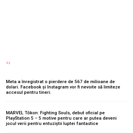
Facebook și Instagram vor
fi nevoite să limiteze
accesul pentru tineri.
Autori Romeonet.ro
-
7 August 2026
Meta a înregistrat o pierdere de 567 de milioane de
dolari. Facebook și Instagram vor fi nevoite să limiteze
accesul pentru tineri.
MARVEL Tōkon: Fighting Souls, debut oficial pe
PlayStation 5 – 5 motive pentru care ar putea deveni
jocul verii pentru entuziștii luptei fantastice