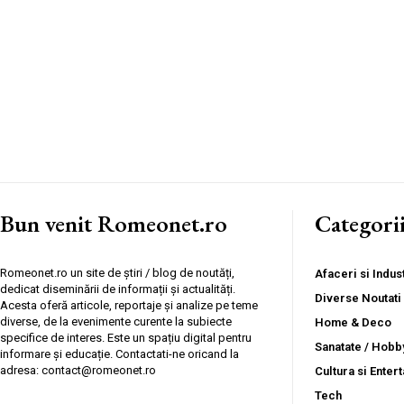
Bun venit Romeonet.ro
Categori
Romeonet.ro un site de știri / blog de noutăți,
Afaceri si Indust
dedicat diseminării de informații și actualități.
Diverse Noutati
Acesta oferă articole, reportaje și analize pe teme
diverse, de la evenimente curente la subiecte
Home & Deco
specifice de interes. Este un spațiu digital pentru
Sanatate / Hobb
informare și educație. Contactati-ne oricand la
adresa: contact@romeonet.ro
Cultura si Enter
Tech