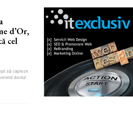
a
me d’Or,
ă cel
eușit să capteze
primind doritul