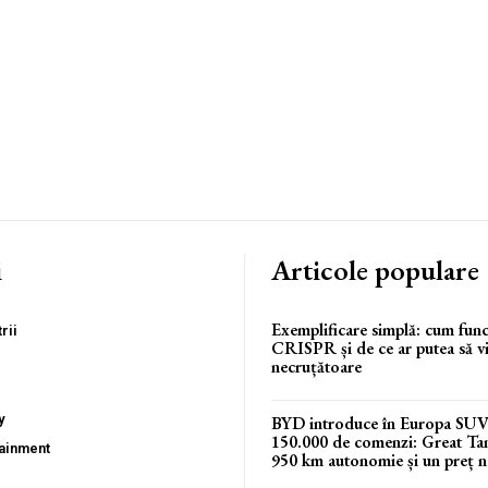
i
Articole populare
Exemplificare simplă: cum fun
rii
CRISPR și de ce ar putea să vi
necruțătoare
y
BYD introduce în Europa SUV-u
150.000 de comenzi: Great Ta
tainment
950 km autonomie și un preț n