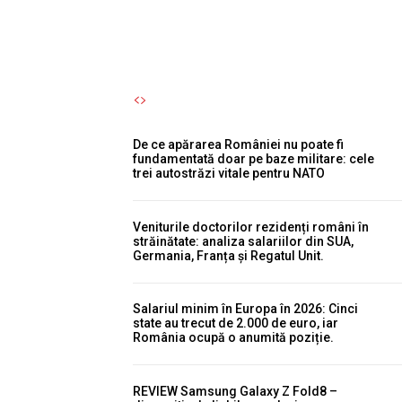
Autori Romeonet.ro
-
5 August 2026
De ce apărarea României nu poate fi
fundamentată doar pe baze militare: cele
trei autostrăzi vitale pentru NATO
Veniturile doctorilor rezidenți români în
străinătate: analiza salariilor din SUA,
Germania, Franța și Regatul Unit.
Salariul minim în Europa în 2026: Cinci
state au trecut de 2.000 de euro, iar
România ocupă o anumită poziție.
REVIEW Samsung Galaxy Z Fold8 –