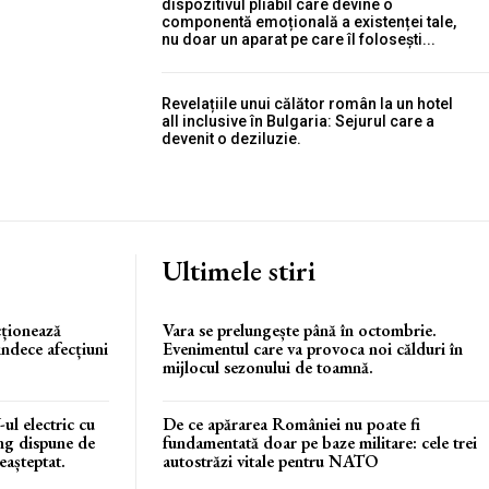
dispozitivul pliabil care devine o
componentă emoțională a existenței tale,
nu doar un aparat pe care îl folosești...
Revelațiile unui călător român la un hotel
all inclusive în Bulgaria: Sejurul care a
devenit o deziluzie.
Ultimele stiri
cționează
Vara se prelungește până în octombrie.
ndece afecțiuni
Evenimentul care va provoca noi călduri în
mijlocul sezonului de toamnă.
l electric cu
De ce apărarea României nu poate fi
ng dispune de
fundamentată doar pe baze militare: cele trei
eașteptat.
autostrăzi vitale pentru NATO