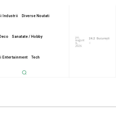
i Industrii
Diverse Noutati
Deco
Sanatate / Hobby
joi,
24.2
București
august
6,
C
2026
Si Entertainment
Tech