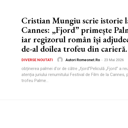
Cristian Mungiu scrie istorie l
Cannes: „Fjord” primește Pal
iar regizorul român își adjudec
de-al doilea trofeu din carieră.
Autori Romeonet.ro
-
23 Mai 2026
DIVERSE NOUTATI
obținerea palmei d'or de către „fjord”Peliculă „Fjord” a r
atenția juriului renumitului Festival de Film de la Cannes, 
trofeu Palme...