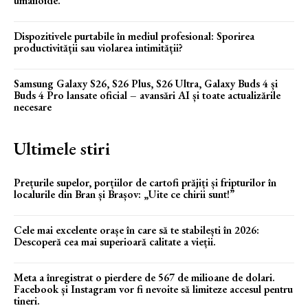
umanoide.
Dispozitivele purtabile în mediul profesional: Sporirea
productivității sau violarea intimității?
Samsung Galaxy S26, S26 Plus, S26 Ultra, Galaxy Buds 4 și
Buds 4 Pro lansate oficial – avansări AI și toate actualizările
necesare
Ultimele stiri
Prețurile supelor, porțiilor de cartofi prăjiți și fripturilor în
localurile din Bran și Brașov: „Uite ce chirii sunt!”
Cele mai excelente orașe în care să te stabilești în 2026:
Descoperă cea mai superioară calitate a vieții.
Meta a înregistrat o pierdere de 567 de milioane de dolari.
Facebook și Instagram vor fi nevoite să limiteze accesul pentru
tineri.