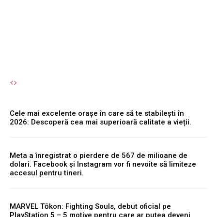
chirii sunt!”
Autori Romeonet.ro
-
7 August 2026
Cele mai excelente orașe în care să te stabilești în
2026: Descoperă cea mai superioară calitate a vieții.
Meta a înregistrat o pierdere de 567 de milioane de
dolari. Facebook și Instagram vor fi nevoite să limiteze
accesul pentru tineri.
MARVEL Tōkon: Fighting Souls, debut oficial pe
PlayStation 5 – 5 motive pentru care ar putea deveni