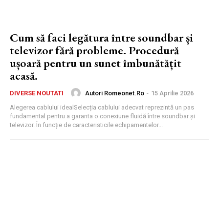
Cum să faci legătura între soundbar și
televizor fără probleme. Procedură
ușoară pentru un sunet îmbunătățit
acasă.
Autori Romeonet.ro
-
15 Aprilie 2026
DIVERSE NOUTATI
Alegerea cablului idealSelecția cablului adecvat reprezintă un pas
fundamental pentru a garanta o conexiune fluidă între soundbar și
televizor. În funcție de caracteristicile echipamentelor...