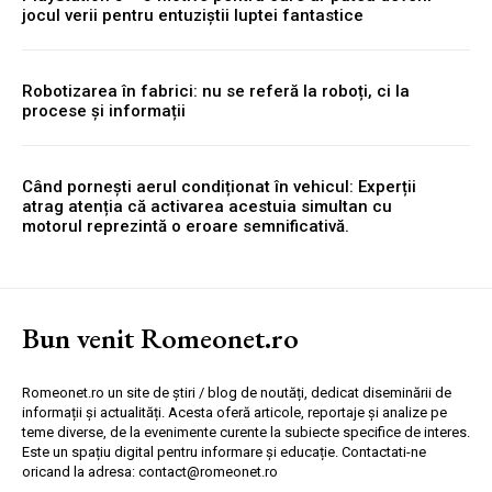
jocul verii pentru entuziștii luptei fantastice
Robotizarea în fabrici: nu se referă la roboți, ci la
procese și informații
Când pornești aerul condiționat în vehicul: Experții
atrag atenția că activarea acestuia simultan cu
motorul reprezintă o eroare semnificativă.
Bun venit Romeonet.ro
Romeonet.ro un site de știri / blog de noutăți, dedicat diseminării de
informații și actualități. Acesta oferă articole, reportaje și analize pe
teme diverse, de la evenimente curente la subiecte specifice de interes.
Este un spațiu digital pentru informare și educație. Contactati-ne
oricand la adresa: contact@romeonet.ro