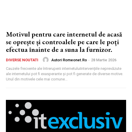
Motivul pentru care internetul de acasă
se oprește și controalele pe care le poți
efectua înainte de a suna la furnizor.
Autori Romeonet.ro
-
28 Martie 2026
DIVERSE NOUTATI
Cauzele frecvente ale întreruperii internetuluiIntervențiile neprevăzute
ale internetului pot fi exasperante și pot fi generate de diverse motive.
Unul din motivele cele mai comune...