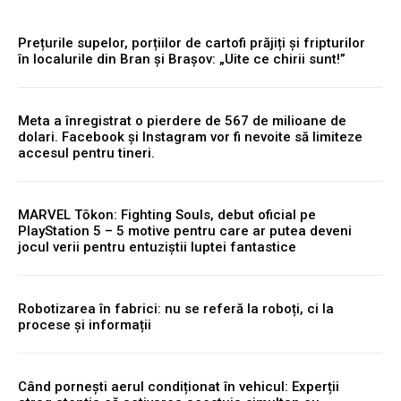
Prețurile supelor, porțiilor de cartofi prăjiți și fripturilor
în localurile din Bran și Brașov: „Uite ce chirii sunt!”
Meta a înregistrat o pierdere de 567 de milioane de
dolari. Facebook și Instagram vor fi nevoite să limiteze
accesul pentru tineri.
MARVEL Tōkon: Fighting Souls, debut oficial pe
PlayStation 5 – 5 motive pentru care ar putea deveni
jocul verii pentru entuziștii luptei fantastice
Robotizarea în fabrici: nu se referă la roboți, ci la
procese și informații
Când pornești aerul condiționat în vehicul: Experții