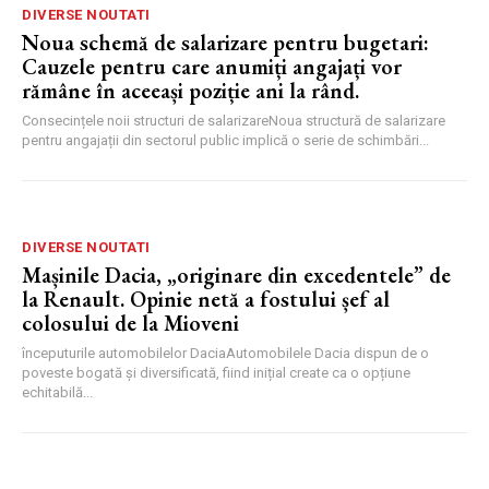
DIVERSE NOUTATI
Noua schemă de salarizare pentru bugetari:
Cauzele pentru care anumiți angajați vor
rămâne în aceeași poziție ani la rând.
Consecințele noii structuri de salarizareNoua structură de salarizare
pentru angajații din sectorul public implică o serie de schimbări...
DIVERSE NOUTATI
Mașinile Dacia, „originare din excedentele” de
la Renault. Opinie netă a fostului șef al
colosului de la Mioveni
începuturile automobilelor DaciaAutomobilele Dacia dispun de o
poveste bogată și diversificată, fiind inițial create ca o opțiune
echitabilă...