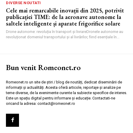
DIVERSE NOUTATI
Cele mai remarcabile inovații din 2025, potrivit
publicației TIME: de la aeronave autonome la
saltele inteligente și aparate frigorifice solare
Drone autonome: revoluția în transport și livrareDronele autonome au
revoluționat domeniul transportului și al livrărilor, fiind esențiale în...
Bun venit Romeonet.ro
Romeonet.ro un site de știri / blog de noutăți, dedicat diseminării de
informații și actualități. Acesta oferă articole, reportaje și analize pe
teme diverse, de la evenimente curente la subiecte specifice de interes.
Este un spațiu digital pentru informare și educație. Contactati-ne
oricand la adresa: contact@romeonet.ro