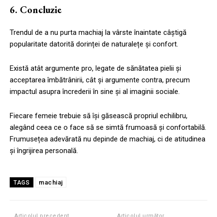
6. Concluzie
Trendul de a nu purta machiaj la vârste înaintate câștigă
popularitate datorită dorinței de naturalețe și confort.
Există atât argumente pro, legate de sănătatea pielii și
acceptarea îmbătrânirii, cât și argumente contra, precum
impactul asupra încrederii în sine și al imaginii sociale.
Fiecare femeie trebuie să își găsească propriul echilibru,
alegând ceea ce o face să se simtă frumoasă și confortabilă.
Frumusețea adevărată nu depinde de machiaj, ci de atitudinea
și îngrijirea personală.
machiaj
TAGS
Articolul precedent
Articolul următor