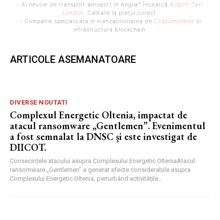
- Ai nevoie de transport aeroport in Anglia? Încearcă
Airport Taxi
London
. Calitate la prețul corect.
- Companie specializata in tranzactionarea de
Criptomonede
si
infrastructura blockchain.
ARTICOLE ASEMANATOARE
DIVERSE NOUTATI
Complexul Energetic Oltenia, impactat de
atacul ransomware „Gentlemen”. Evenimentul
a fost semnalat la DNSC și este investigat de
DIICOT.
Consecințele atacului asupra Complexului Energetic OlteniaAtacul
ransomware „Gentlemen” a generat efecte considerabile asupra
Complexului Energetic Oltenia, perturbând activitățile...