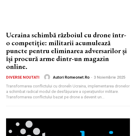
Ucraina schimbă războiul cu drone într-
o competiție: militarii acumulează
puncte pentru eliminarea adversarilor și
își procură arme dintr-un magazin
online.
Autori Romeonet.ro
-
3 Noiembrie 2025
DIVERSE NOUTATI
Transformarea conflictului cu droneÎn Ucraina, implementarea dronelor
a schimbat radical modul de desfășurare a operațiunilor militare.
Transformarea conflictului bazat pe drone a devenit un...