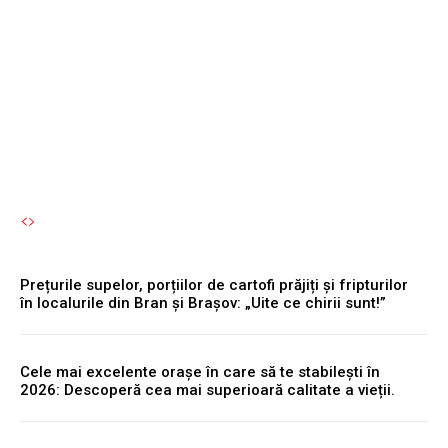
Rutieră, fără a fi nevoie de
un accident pentru a avea
permisul suspendat.
Autori Romeonet.ro
-
8 August 2026
Prețurile supelor, porțiilor de cartofi prăjiți și fripturilor
în localurile din Bran și Brașov: „Uite ce chirii sunt!”
Cele mai excelente orașe în care să te stabilești în
2026: Descoperă cea mai superioară calitate a vieții.