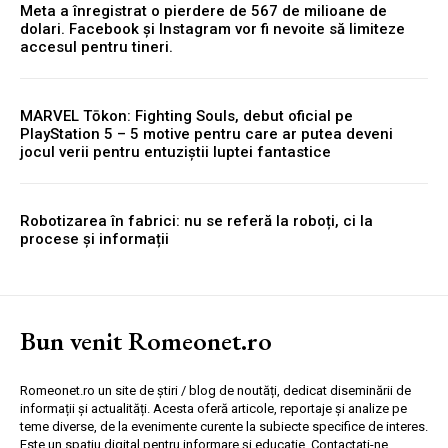
Meta a înregistrat o pierdere de 567 de milioane de
dolari. Facebook și Instagram vor fi nevoite să limiteze
accesul pentru tineri.
MARVEL Tōkon: Fighting Souls, debut oficial pe
PlayStation 5 – 5 motive pentru care ar putea deveni
jocul verii pentru entuziștii luptei fantastice
Robotizarea în fabrici: nu se referă la roboți, ci la
procese și informații
Bun venit Romeonet.ro
Romeonet.ro un site de știri / blog de noutăți, dedicat diseminării de
informații și actualități. Acesta oferă articole, reportaje și analize pe
teme diverse, de la evenimente curente la subiecte specifice de interes.
Este un spațiu digital pentru informare și educație. Contactati-ne