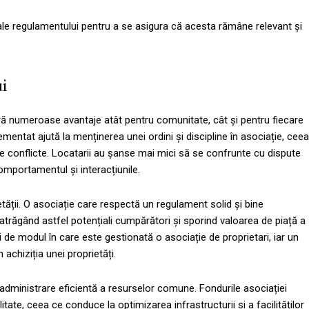
e ale regulamentului pentru a se asigura că acesta rămâne relevant și
i
ră numeroase avantaje atât pentru comunitate, cât și pentru fiecare
ementat ajută la menținerea unei ordini și discipline în asociație, ceea
de conflicte. Locatarii au șanse mai mici să se confrunte cu dispute
omportamentul și interacțiunile.
etății. O asociație care respectă un regulament solid și bine
 atrăgând astfel potențiali cumpărători și sporind valoarea de piață a
i de modul în care este gestionată o asociație de proprietari, iar un
achiziția unei proprietăți.
ministrare eficientă a resurselor comune. Fondurile asociației
ate, ceea ce conduce la optimizarea infrastructurii și a facilităților