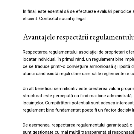
În final, este esențial să se efectueze evaluări periodic
eficient. Contextul social și legal
Avantajele respectării regulamentulu
Respectarea regulamentului asociației de proprietari ofe
locatar individual. În primul rând, un regulament bine impl
ce se traduce printr-o conviețuire armonioasă și lipsită 
atunci când există reguli clare care să le reglementeze c
Un alt beneficiu semnificativ este creșterea valorii propri
structurat este percepută ca fiind mai bine administrată,
locuințelor. Cumpărătorii potențiali sunt adesea interesaț
regulament bine fundamentat poate fi un factor decisiv în 
De asemenea, respectarea regulamentului garantează o ad
sunt gestionate cu mai multă transparență și responsabilit