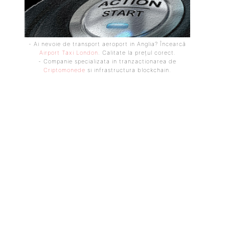
- Ai nevoie de transport aeroport in Anglia? Încearcă
Airport Taxi London
. Calitate la prețul corect.
- Companie specializata in tranzactionarea de
Criptomonede
si infrastructura blockchain.