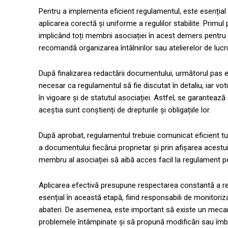
Pentru a implementa eficient regulamentul, este esențial 
aplicarea corectă și uniforme a regulilor stabilite. Primu
implicând toți membrii asociației în acest demers pentru
recomandă organizarea întâlnirilor sau atelierelor de lucr
După finalizarea redactării documentului, următorul pas 
necesar ca regulamentul să fie discutat în detaliu, iar votu
în vigoare și de statutul asociației. Astfel, se garanteaz
aceștia sunt conștienți de drepturile și obligațiile lor.
După aprobat, regulamentul trebuie comunicat eficient tutu
a documentului fiecărui proprietar și prin afișarea acestuia
membru al asociației să aibă acces facil la regulament p
Aplicarea efectivă presupune respectarea constantă a regul
esențial în această etapă, fiind responsabili de monitori
abateri. De asemenea, este important să existe un mec
problemele întâmpinate și să propună modificări sau îmbu