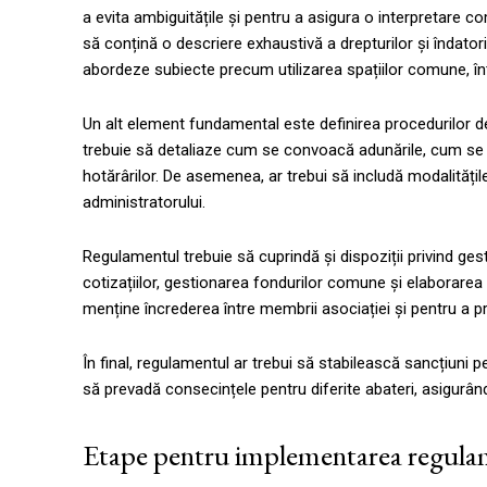
a evita ambiguitățile și pentru a asigura o interpretare com
să conțină o descriere exhaustivă a drepturilor și îndatorir
abordeze subiecte precum utilizarea spațiilor comune, înt
Un alt element fundamental este definirea procedurilor de
trebuie să detaliaze cum se convoacă adunările, cum se i
hotărârilor. De asemenea, ar trebui să includă modalitățil
administratorului.
Regulamentul trebuie să cuprindă și dispoziții privind ge
cotizațiilor, gestionarea fondurilor comune și elaborarea
menține încrederea între membrii asociației și pentru a p
În final, regulamentul ar trebui să stabilească sancțiuni p
să prevadă consecințele pentru diferite abateri, asigurâ
Etape pentru implementarea regula