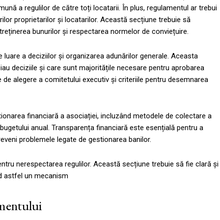
ună a regulilor de către toți locatarii. În plus, regulamentul ar trebui
ilor proprietarilor și locatarilor. Această secțiune trebuie să
reținerea bunurilor și respectarea normelor de conviețuire.
 luare a deciziilor și organizarea adunărilor generale. Aceasta
au deciziile și care sunt majoritățile necesare pentru aprobarea
e de alegere a comitetului executiv și criteriile pentru desemnarea
stionarea financiară a asociației, incluzând metodele de colectare a
 bugetului anual. Transparența financiară este esențială pentru a
reveni problemele legate de gestionarea banilor.
entru nerespectarea regulilor. Această secțiune trebuie să fie clară și
nd astfel un mecanism
mentului