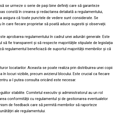
să se urmeze o serie de pași bine definiți care să garanteze
l pas constă în crearea și redactarea detaliată a regulamentului,
 a asigura că toate punctele de vedere sunt considerate. Se
u în care fiecare proprietar să poată aduce sugestii și observații.
este aprobarea regulamentului în cadrul unei adunări generale. Este
l să fie transparent și să respecte majoritățile stipulate de legislația
ă că regulamentul beneficiază de suportul majorității membrilor și că
ror locatarilor. Aceasta se poate realiza prin distribuirea unei copii
 în locuri vizibile, precum avizierul blocului. Este crucial ca fiecare
entru a-l putea consulta oricând este necesar.
ilor stabilite. Comitetul executiv și administratorul au un rol
zarea conformității cu regulamentul și de gestionarea eventualelor
anism de feedback care să permită membrilor să raporteze
nătățiri ale regulamentului.