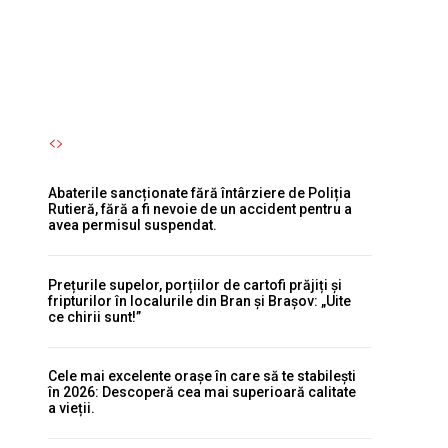
suspendat.
Autori Romeonet.ro
-
8 August 2026
Abaterile sancționate fără întârziere de Poliția
Rutieră, fără a fi nevoie de un accident pentru a
avea permisul suspendat.
Prețurile supelor, porțiilor de cartofi prăjiți și
fripturilor în localurile din Bran și Brașov: „Uite
ce chirii sunt!”
Cele mai excelente orașe în care să te stabilești
în 2026: Descoperă cea mai superioară calitate
a vieții.