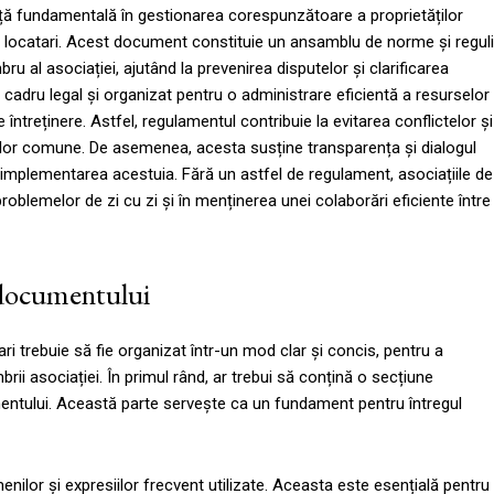
nță fundamentală în gestionarea corespunzătoare a proprietăților
 locatari. Acest document constituie un ansamblu de norme și reguli
ru al asociației, ajutând la prevenirea disputelor și clarificarea
n cadru legal și organizat pentru o administrare eficientă a resurselor
e întreținere. Astfel, regulamentul contribuie la evitarea conflictelor și
urilor comune. De asemenea, acesta susține transparența și dialogul
și implementarea acestuia. Fără un astfel de regulament, asociațiile de
problemelor de zi cu zi și în menținerea unei colaborări eficiente între
e documentului
i trebuie să fie organizat într-un mod clar și concis, pentru a
rii asociației. În primul rând, ar trebui să conțină o secțiune
amentului. Această parte servește ca un fundament pentru întregul
enilor și expresiilor frecvent utilizate. Aceasta este esențială pentru