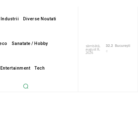
 Industrii
Diverse Noutati
eco
Sanatate / Hobby
sâmbătă,
32.2
București
august 8,
C
2026
 Entertainment
Tech