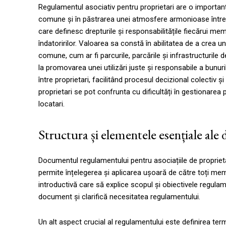
Regulamentul asociativ pentru proprietari are o importa
comune și în păstrarea unei atmosfere armonioase între
care definesc drepturile și responsabilitățile fiecărui memb
îndatoririlor. Valoarea sa constă în abilitatea de a crea u
comune, cum ar fi parcurile, parcările și infrastructurile d
la promovarea unei utilizări juste și responsabile a bun
între proprietari, facilitând procesul decizional colectiv 
proprietari se pot confrunta cu dificultăți în gestionarea 
locatari.
Structura și elementele esențiale al
Documentul regulamentului pentru asociațiile de proprietar
permite înțelegerea și aplicarea ușoară de către toți memb
introductivă care să explice scopul și obiectivele regul
document și clarifică necesitatea regulamentului.
Un alt aspect crucial al regulamentului este definirea term