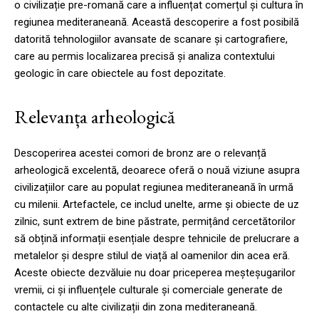
o civilizație pre-romană care a influențat comerțul și cultura în
regiunea mediteraneană. Această descoperire a fost posibilă
datorită tehnologiilor avansate de scanare și cartografiere,
care au permis localizarea precisă și analiza contextului
geologic în care obiectele au fost depozitate.
Relevanța arheologică
Descoperirea acestei comori de bronz are o relevanță
arheologică excelentă, deoarece oferă o nouă viziune asupra
civilizațiilor care au populat regiunea mediteraneană în urmă
cu milenii. Artefactele, ce includ unelte, arme și obiecte de uz
zilnic, sunt extrem de bine păstrate, permițând cercetătorilor
să obțină informații esențiale despre tehnicile de prelucrare a
metalelor și despre stilul de viață al oamenilor din acea eră.
Aceste obiecte dezvăluie nu doar priceperea meșteșugarilor
vremii, ci și influențele culturale și comerciale generate de
contactele cu alte civilizații din zona mediteraneană.