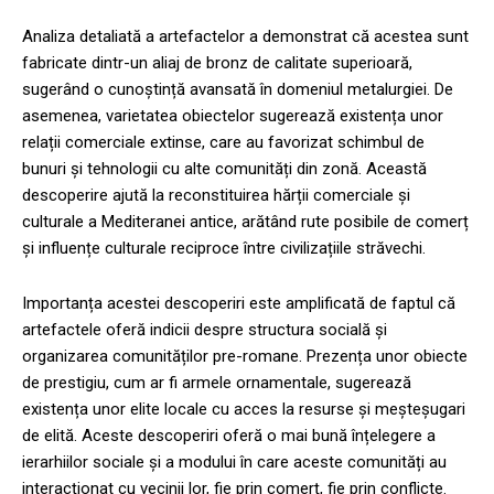
Analiza detaliată a artefactelor a demonstrat că acestea sunt
fabricate dintr-un aliaj de bronz de calitate superioară,
sugerând o cunoștință avansată în domeniul metalurgiei. De
asemenea, varietatea obiectelor sugerează existența unor
relații comerciale extinse, care au favorizat schimbul de
bunuri și tehnologii cu alte comunități din zonă. Această
descoperire ajută la reconstituirea hărții comerciale și
culturale a Mediteranei antice, arătând rute posibile de comerț
și influențe culturale reciproce între civilizațiile străvechi.
Importanța acestei descoperiri este amplificată de faptul că
artefactele oferă indicii despre structura socială și
organizarea comunităților pre-romane. Prezența unor obiecte
de prestigiu, cum ar fi armele ornamentale, sugerează
existența unor elite locale cu acces la resurse și meșteșugari
de elită. Aceste descoperiri oferă o mai bună înțelegere a
ierarhiilor sociale și a modului în care aceste comunități au
interacționat cu vecinii lor, fie prin comerț, fie prin conflicte.