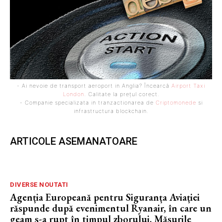
- Ai nevoie de transport aeroport in Anglia? Încearcă
Airport Taxi
London
. Calitate la prețul corect.
- Companie specializata in tranzactionarea de
Criptomonede
si
infrastructura blockchain.
ARTICOLE ASEMANATOARE
DIVERSE NOUTATI
Agenția Europeană pentru Siguranța Aviației
răspunde după evenimentul Ryanair, în care un
geam s-a rupt în timpul zborului. Măsurile