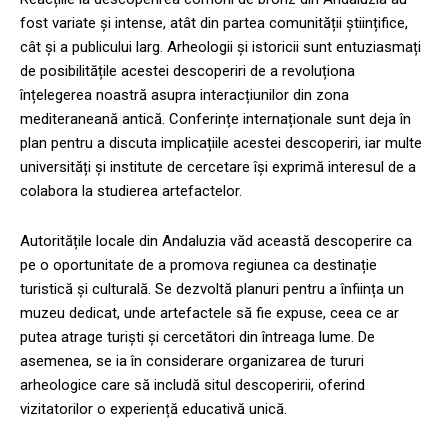
fost variate și intense, atât din partea comunității științifice,
cât și a publicului larg. Arheologii și istoricii sunt entuziasmați
de posibilitățile acestei descoperiri de a revoluționa
înțelegerea noastră asupra interacțiunilor din zona
mediteraneană antică. Conferințe internaționale sunt deja în
plan pentru a discuta implicațiile acestei descoperiri, iar multe
universități și institute de cercetare își exprimă interesul de a
colabora la studierea artefactelor.
Autoritățile locale din Andaluzia văd această descoperire ca
pe o oportunitate de a promova regiunea ca destinație
turistică și culturală. Se dezvoltă planuri pentru a înființa un
muzeu dedicat, unde artefactele să fie expuse, ceea ce ar
putea atrage turiști și cercetători din întreaga lume. De
asemenea, se ia în considerare organizarea de tururi
arheologice care să includă situl descoperirii, oferind
vizitatorilor o experiență educativă unică.