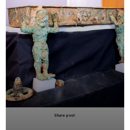
Share post:
cebook
Twitter
Pinterest
WhatsApp