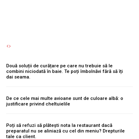
dai seama.
Autori Romeonet.ro
-
8 August 2026
Două soluții de curățare pe care nu trebuie să le
combini niciodată în baie. Te poți îmbolnăvi fără să îți
dai seama.
De ce cele mai multe avioane sunt de culoare albă: o
justificare privind cheltuielile
Poți să refuzi să plătești nota la restaurant dacă
preparatul nu se aliniază cu cel din meniu? Drepturile
tale ca client.