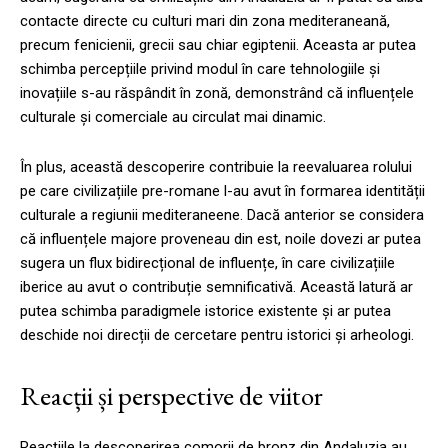
contacte directe cu culturi mari din zona mediteraneană,
precum fenicienii, grecii sau chiar egiptenii. Aceasta ar putea
schimba percepțiile privind modul în care tehnologiile și
inovațiile s-au răspândit în zonă, demonstrând că influențele
culturale și comerciale au circulat mai dinamic.
În plus, această descoperire contribuie la reevaluarea rolului
pe care civilizațiile pre-romane l-au avut în formarea identității
culturale a regiunii mediteraneene. Dacă anterior se considera
că influențele majore proveneau din est, noile dovezi ar putea
sugera un flux bidirecțional de influențe, în care civilizațiile
iberice au avut o contribuție semnificativă. Această latură ar
putea schimba paradigmele istorice existente și ar putea
deschide noi direcții de cercetare pentru istorici și arheologi.
Reacții și perspective de viitor
Reacțiile la descoperirea comorii de bronz din Andaluzia au