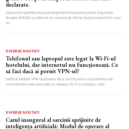
declarate.
răspunsul agenției europeneAgenția Europeană pentru Siguranța
Aviației (EASA) a publicat un comunicat oficial după incidentul în care
un...
DIVERSE NOUTATI
Telefonul sau laptopul este legat la Wi-Fi-ul
hotelului, dar internetul nu funcționează. Ce
să faci dacă ai pornit VPN-ul?
verifică setările VPN-uluiÎnainte de a concluziona că problema de
conectivitate este asociată cu rețeaua Wi-Fi a hotelului, este...
DIVERSE NOUTATI
Cazul inaugural al sarcinii sprijinite de
inteligența artificială: Modul de operare al