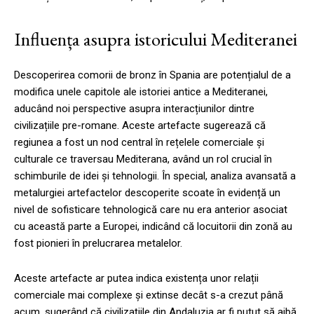
Influența asupra istoricului Mediteranei
Descoperirea comorii de bronz în Spania are potențialul de a
modifica unele capitole ale istoriei antice a Mediteranei,
aducând noi perspective asupra interacțiunilor dintre
civilizațiile pre-romane. Aceste artefacte sugerează că
regiunea a fost un nod central în rețelele comerciale și
culturale ce traversau Mediterana, având un rol crucial în
schimburile de idei și tehnologii. În special, analiza avansată a
metalurgiei artefactelor descoperite scoate în evidență un
nivel de sofisticare tehnologică care nu era anterior asociat
cu această parte a Europei, indicând că locuitorii din zonă au
fost pionieri în prelucrarea metalelor.
Aceste artefacte ar putea indica existența unor relații
comerciale mai complexe și extinse decât s-a crezut până
acum, sugerând că civilizațiile din Andaluzia ar fi putut să aibă