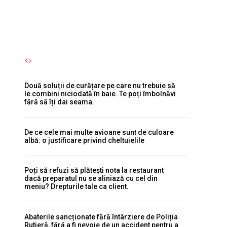
Autori Romeonet.ro
-
8 August 2026
Două soluții de curățare pe care nu trebuie să
le combini niciodată în baie. Te poți îmbolnăvi
fără să îți dai seama.
De ce cele mai multe avioane sunt de culoare
albă: o justificare privind cheltuielile
Poți să refuzi să plătești nota la restaurant
dacă preparatul nu se aliniază cu cel din
meniu? Drepturile tale ca client.
Abaterile sancționate fără întârziere de Poliția
Rutieră, fără a fi nevoie de un accident pentru a