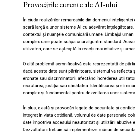
Provocările curente ale AI-ului
În ciuda realizărilor remarcabile din domeniul inteligențe
scară largă a unor sisteme AI cu adevărat înțelegătoare. 
contextul și nuanțele comunicării umane. Limbajul uman e
complex care poate scăpa unui algoritm standard. Această 
utilizatori, care se așteaptă la reacții mai intuitive și uma
O altă problemă semnificativă este reprezentată de părtinir
dacă aceste date sunt părtinitoare, sistemul va reflecta ș
eronate sau discriminatorii, afectând încrederea utilizator
recrutarea, justiția sau sănătatea. Identificarea și elimina
complex și fundamental pentru dezvoltarea unor sisteme 
În plus, există și provocări legate de securitate și confid
integrat în viața cotidiană, volumul de date personale co
date împotriva accesului neautorizat și utilizării abuzive 
Dezvoltatorii trebuie să implementeze măsuri de securitat