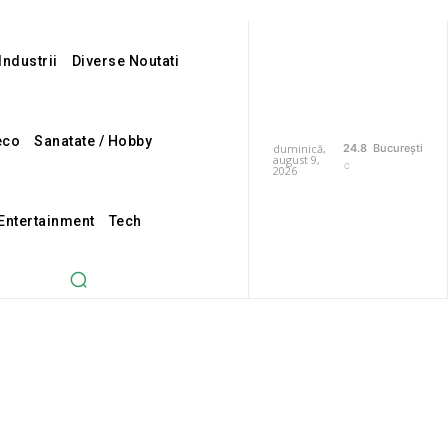
Industrii
Diverse Noutati
eco
Sanatate / Hobby
duminică,
24.8
București
august 9,
C
2026
 Entertainment
Tech