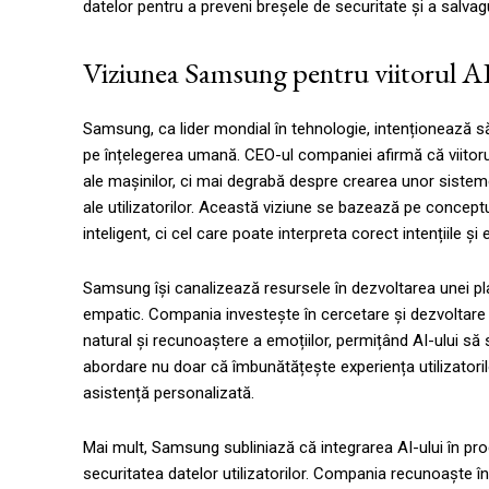
datelor pentru a preveni breșele de securitate și a salvagua
Viziunea Samsung pentru viitorul A
Samsung, ca lider mondial în tehnologie, intenționează să r
pe înțelegerea umană. CEO-ul companiei afirmă că viitorul
ale mașinilor, ci mai degrabă despre crearea unor sistem
ale utilizatorilor. Această viziune se bazează pe conceptu
inteligent, ci cel care poate interpreta corect intențiile ș
Samsung își canalizează resursele în dezvoltarea unei pla
empatic. Compania investește în cercetare și dezvoltare 
natural și recunoaștere a emoțiilor, permițând AI-ului să 
abordare nu doar că îmbunătățește experiența utilizatorilor
asistență personalizată.
Mai mult, Samsung subliniază că integrarea AI-ului în prod
securitatea datelor utilizatorilor. Compania recunoaște îng