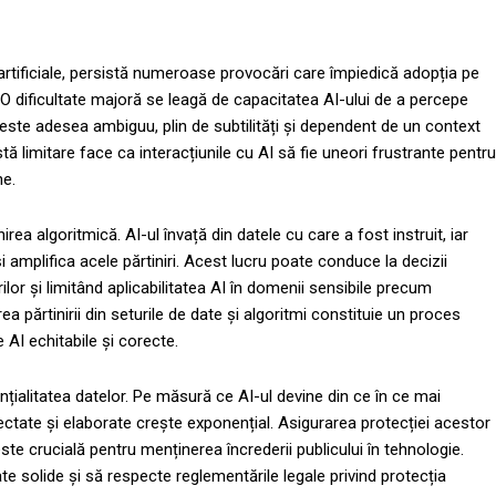
i artificiale, persistă numeroase provocări care împiedică adopția pe
O dificultate majoră se leagă de capacitatea AI-ului de a percepe
ste adesea ambiguu, plin de subtilități și dependent de un context
limitare face ca interacțiunile cu AI să fie uneori frustrante pentru
ne.
ea algoritmică. AI-ul învață din datele cu care a fost instruit, iar
i amplifica acele părtiniri. Acest lucru poate conduce la decizii
ilor și limitând aplicabilitatea AI în domenii sensibile precum
rea părtinirii din seturile de date și algoritmi constituie un proces
AI echitabile și corecte.
ențialitatea datelor. Pe măsură ce AI-ul devine din ce în ce mai
lectate și elaborate crește exponențial. Asigurarea protecției acestor
este crucială pentru menținerea încrederii publicului în tehnologie.
e solide și să respecte reglementările legale privind protecția