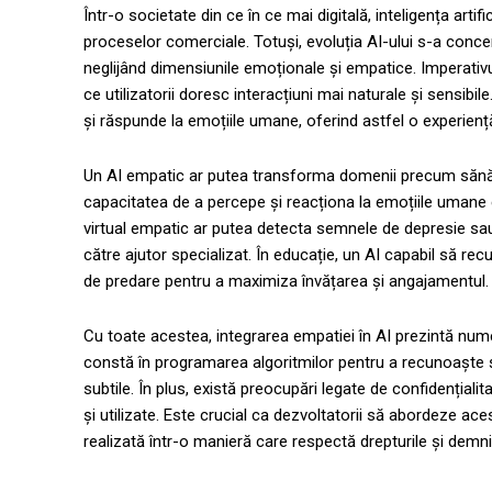
Într-o societate din ce în ce mai digitală, inteligența artif
proceselor comerciale. Totuși, evoluția AI-ului s-a concen
neglijând dimensiunile emoționale și empatice. Imperativul
ce utilizatorii doresc interacțiuni mai naturale și sensibil
și răspunde la emoțiile umane, oferind astfel o experien
Un AI empatic ar putea transforma domenii precum sănătat
capacitatea de a percepe și reacționa la emoțiile umane e
virtual empatic ar putea detecta semnele de depresie sau 
către ajutor specializat. În educație, un AI capabil să r
de predare pentru a maximiza învățarea și angajamentul.
Cu toate acestea, integrarea empatiei în AI prezintă numer
constă în programarea algoritmilor pentru a recunoaște 
subtile. În plus, există preocupări legate de confidențial
și utilizate. Este crucial ca dezvoltatorii să abordeze ac
realizată într-o manieră care respectă drepturile și demnita