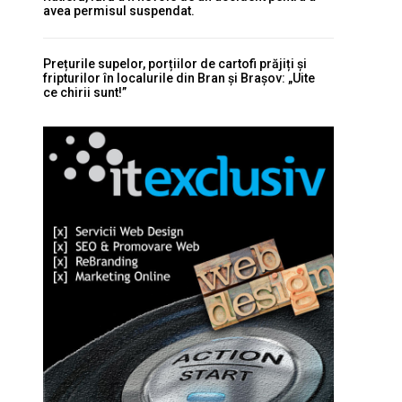
avea permisul suspendat.
Prețurile supelor, porțiilor de cartofi prăjiți și
fripturilor în localurile din Bran și Brașov: „Uite
ce chirii sunt!”