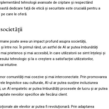
 implementând tehnologii avansate de criptare și respectând
ceastă dedicare față de etică și securitate este crucială pentru a
I pe care le oferă.
societății
e umane poate avea un impact profund asupra societății,
 între noi. În primul rând, un astfel de AI ar putea îmbunătăți
 mai prietenos și mai accesibil, în care utilizatorii se simt înțeleși și
lui tehnologic și la o creștere a satisfacției utilizatorilor,
i intuitive.
a unor comunități mai coezive și mai interconectate. Prin promovarea
erele lingvistice sau culturale, AI-ul ar putea susține incluziunea
i, un AI empatetic ar putea îmbunătăți procesele de lucru și ar putea
adaptate nevoilor specifice ale fiecărui client.
ționale ale elevilor ar putea fi revoluționară. Prin adaptarea