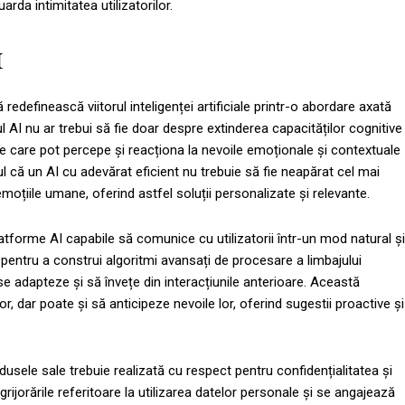
rda intimitatea utilizatorilor.
I
edefinească viitorul inteligenței artificiale printr-o abordare axată
 AI nu ar trebui să fie doar despre extinderea capacităților cognitive
e care pot percepe și reacționa la nevoile emoționale și contextuale
l că un AI cu adevărat eficient nu trebuie să fie neapărat cel mai
i emoțiile umane, oferind astfel soluții personalizate și relevante.
tforme AI capabile să comunice cu utilizatorii într-un mod natural și
pentru a construi algoritmi avansați de procesare a limbajului
se adapteze și să învețe din interacțiunile anterioare. Această
, dar poate și să anticipeze nevoile lor, oferind sugestii proactive și
usele sale trebuie realizată cu respect pentru confidențialitatea și
rijorările referitoare la utilizarea datelor personale și se angajează