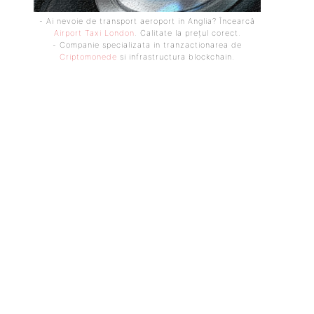
- Ai nevoie de transport aeroport in Anglia? Încearcă
Airport Taxi London
. Calitate la prețul corect.
- Companie specializata in tranzactionarea de
Criptomonede
si infrastructura blockchain.