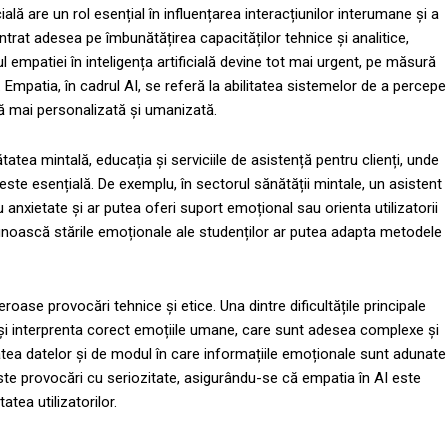
icială are un rol esențial în influențarea interacțiunilor interumane și a
trat adesea pe îmbunătățirea capacităților tehnice și analitice,
 empatiei în inteligența artificială devine tot mai urgent, pe măsură
e. Empatia, în cadrul AI, se referă la abilitatea sistemelor de a percepe
ță mai personalizată și umanizată.
ea mintală, educația și serviciile de asistență pentru clienți, unde
ste esențială. De exemplu, în sectorul sănătății mintale, un asistent
anxietate și ar putea oferi suport emoțional sau orienta utilizatorii
ecunoască stările emoționale ale studenților ar putea adapta metodele
oase provocări tehnice și etice. Una dintre dificultățile principale
și interprenta corect emoțiile umane, care sunt adesea complexe și
itatea datelor și de modul în care informațiile emoționale sunt adunate
este provocări cu seriozitate, asigurându-se că empatia în AI este
tea utilizatorilor.