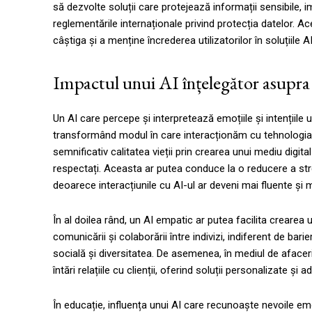
să dezvolte soluții care protejează informații sensibile,
reglementările internaționale privind protecția datelor. A
câștiga și a menține încrederea utilizatorilor în soluțiile A
Impactul unui AI înțelegător asupra 
Un AI care percepe și interpretează emoțiile și intențiil
transformând modul în care interacționăm cu tehnologia și
semnificativ calitatea vieții prin crearea unui mediu digital
respectați. Aceasta ar putea conduce la o reducere a stresu
deoarece interacțiunile cu AI-ul ar deveni mai fluente și ma
În al doilea rând, un AI empatic ar putea facilita creare
comunicării și colaborării între indivizi, indiferent de bari
socială și diversitatea. De asemenea, în mediul de afacer
întări relațiile cu clienții, oferind soluții personalizate și 
În educație, influența unui AI care recunoaște nevoile emo