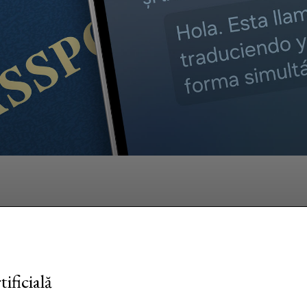
Facebook
Twitter
Pinterest
W
ificială