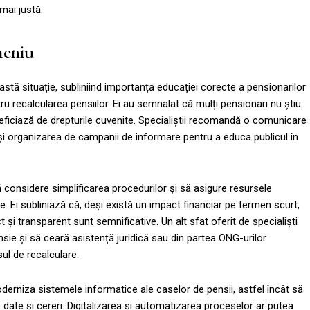
 mai justă.
omeniu
astă situație, subliniind importanța educației corecte a pensionarilor
entru recalcularea pensiilor. Ei au semnalat că mulți pensionari nu știu
eneficiază de drepturile cuvenite. Specialiștii recomandă o comunicare
um și organizarea de campanii de informare pentru a educa publicul în
 considere simplificarea procedurilor și să asigure resursele
e. Ei subliniază că, deși există un impact financiar pe termen scurt,
 și transparent sunt semnificative. Un alt sfat oferit de specialiști
nsie și să ceară asistență juridică sau din partea ONG-urilor
sul de recalculare.
derniza sistemele informatice ale caselor de pensii, astfel încât să
date și cereri. Digitalizarea și automatizarea proceselor ar putea