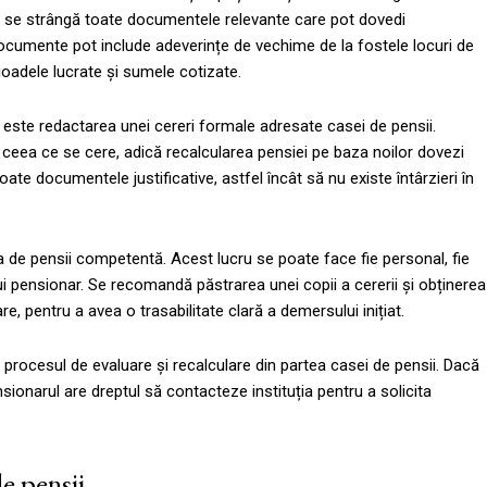
ă se strângă toate documentele relevante care pot dovedi
documente pot include adeverințe de vechime de la fostele locuri de
rioadele lucrate și sumele cotizate.
ste redactarea unei cereri formale adresate casei de pensii.
t ceea ce se cere, adică recalcularea pensiei pe baza noilor dovezi
ate documentele justificative, astfel încât să nu existe întârzieri în
 de pensii competentă. Acest lucru se poate face fie personal, fie
cărui pensionar. Se recomandă păstrarea unei copii a cererii și obținerea
, pentru a avea o trasabilitate clară a demersului inițiat.
e procesul de evaluare și recalculare din partea casei de pensii. Dacă
ensionarul are dreptul să contacteze instituția pentru a solicita
e pensii