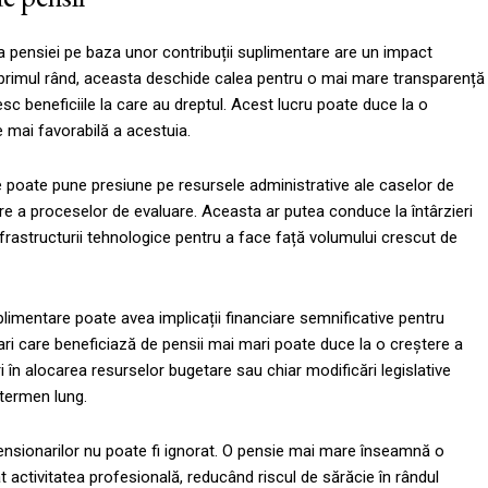
ea pensiei pe baza unor contribuții suplimentare are un impact
 primul rând, aceasta deschide calea pentru o mai mare transparență
esc beneficiile la care au dreptul. Acest lucru poate duce la o
ie mai favorabilă a acestuia.
e poate pune presiune pe resursele administrative ale caselor de
re a proceselor de evaluare. Aceasta ar putea conduce la întârzieri
nfrastructurii tehnologice pentru a face față volumului crescut de
uplimentare poate avea implicații financiare semnificative pentru
nari care beneficiază de pensii mai mari poate duce la o creștere a
ri în alocarea resurselor bugetare sau chiar modificări legislative
 termen lung.
 pensionarilor nu poate fi ignorat. O pensie mai mare înseamnă o
t activitatea profesională, reducând riscul de sărăcie în rândul