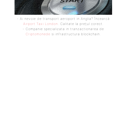
- Ai nevoie de transport aeroport in Anglia? Încearcă
Airport Taxi London
. Calitate la prețul corect.
- Companie specializata in tranzactionarea de
Criptomonede
si infrastructura blockchain.