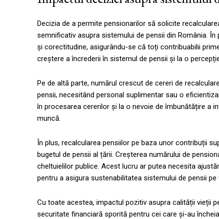
Decizia de a permite pensionarilor să solicite recalcular
semnificativ asupra sistemului de pensii din România. În
și corectitudine, asigurându-se că toți contribuabilii prim
creștere a încrederii în sistemul de pensii și la o percepț
Pe de altă parte, numărul crescut de cereri de recalcular
pensii, necesitând personal suplimentar sau o eficientiza
în procesarea cererilor și la o nevoie de îmbunătățire a i
muncă.
În plus, recalcularea pensiilor pe baza unor contribuții s
bugetul de pensii al țării. Creșterea numărului de pensio
cheltuielilor publice. Acest lucru ar putea necesita ajustă
pentru a asigura sustenabilitatea sistemului de pensii pe
Cu toate acestea, impactul pozitiv asupra calității vieții
securitate financiară sporită pentru cei care și-au încheia