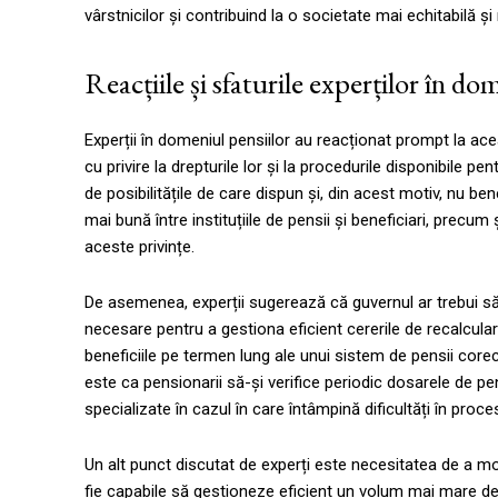
vârstnicilor și contribuind la o societate mai echitabilă și
Reacțiile și sfaturile experților în d
Experții în domeniul pensiilor au reacționat prompt la ace
cu privire la drepturile lor și la procedurile disponibile p
de posibilitățile de care dispun și, din acest motiv, nu b
mai bună între instituțiile de pensii și beneficiari, prec
aceste privințe.
De asemenea, experții sugerează că guvernul ar trebui să
necesare pentru a gestiona eficient cererile de recalcular
beneficiile pe termen lung ale unui sistem de pensii corect
este ca pensionarii să-și verifice periodic dosarele de pe
specializate în cazul în care întâmpină dificultăți în proce
Un alt punct discutat de experți este necesitatea de a mo
fie capabile să gestioneze eficient un volum mai mare de 