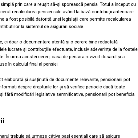
simplă prin care a reușit să-și sporească pensia. Totul a început cu
 cerut recalcularea pensiei sale având la bază contribuții anterioare
e a fost posibilă datorită unei legislații care permite recalcularea
tribuțiilor la sistemul de asigurări sociale.
e, ci doar o documentare atentă și o cerere bine redactată.
 lucrate și contribuțiile efectuate, inclusiv adeverințe de la fostele
e. În urma acestei cereri, casa de pensii a revizuit dosarul și a
 în calculul final al pensiei.
ct elaborată și susținută de documente relevante, pensionarii pot
nformați despre drepturile lor și să verifice periodic dacă toate
 și fără modificări legislative semnificative, pensionarii pot beneficia
ii
arul trebuie să urmeze câțiva pași esențiali care să asigure