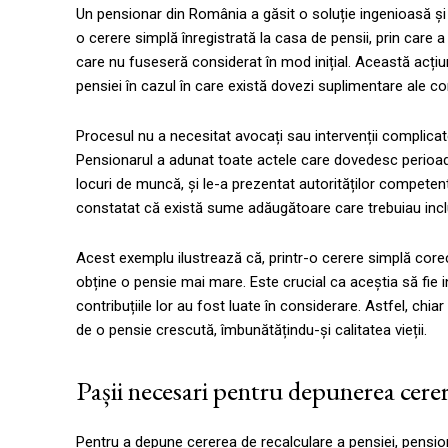
Un pensionar din România a găsit o soluție ingenioasă și 
o cerere simplă înregistrată la casa de pensii, prin care a
care nu fuseseră considerat în mod inițial. Această acțiun
pensiei în cazul în care există dovezi suplimentare ale con
Procesul nu a necesitat avocați sau intervenții complicat
Pensionarul a adunat toate actele care dovedesc perioadele
locuri de muncă, și le-a prezentat autorităților competent
constatat că există sume adăugătoare care trebuiau incluse
Acest exemplu ilustrează că, printr-o cerere simplă core
obține o pensie mai mare. Este crucial ca aceștia să fie i
contribuțiile lor au fost luate în considerare. Astfel, chiar
de o pensie crescută, îmbunătățindu-și calitatea vieții.
Pașii necesari pentru depunerea cerer
Pentru a depune cererea de recalculare a pensiei, pension