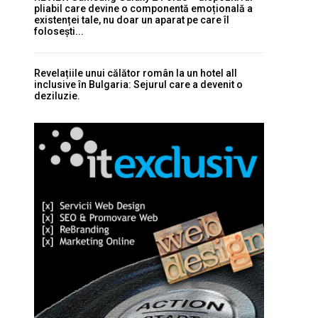
pliabil care devine o componentă emoțională a
existenței tale, nu doar un aparat pe care îl
folosești...
Revelațiile unui călător român la un hotel all
inclusive în Bulgaria: Sejurul care a devenit o
deziluzie.