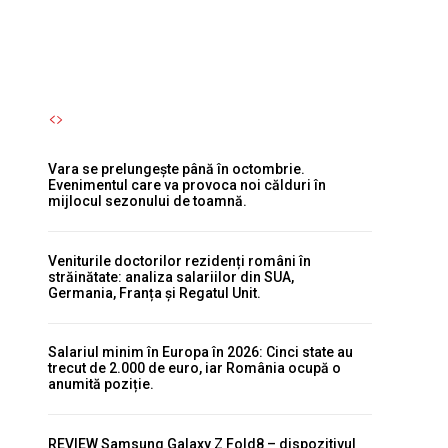
Autori Romeonet.ro
-
5 August 2026
Vara se prelungește până în octombrie.
Evenimentul care va provoca noi călduri în
mijlocul sezonului de toamnă.
Veniturile doctorilor rezidenți români în
străinătate: analiza salariilor din SUA,
Germania, Franța și Regatul Unit.
Salariul minim în Europa în 2026: Cinci state au
trecut de 2.000 de euro, iar România ocupă o
anumită poziție.
REVIEW Samsung Galaxy Z Fold8 – dispozitivul