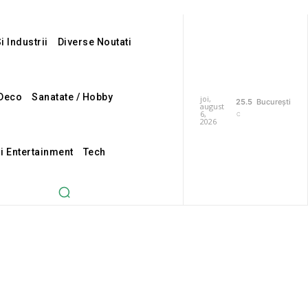
i Industrii
Diverse Noutati
Deco
Sanatate / Hobby
joi,
25.5
București
august
6,
C
2026
Si Entertainment
Tech