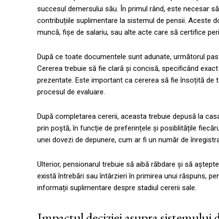
succesul demersului său. În primul rând, este necesar s
contribuțiile suplimentare la sistemul de pensii. Aceste 
muncă, fișe de salariu, sau alte acte care să certifice pe
După ce toate documentele sunt adunate, următorul pas e
Cererea trebuie să fie clară și concisă, specificând exac
prezentate. Este important ca cererea să fie însoțită de to
procesul de evaluare.
După completarea cererii, aceasta trebuie depusă la casa
prin poștă, în funcție de preferințele și posiblitățile fie
unei dovezi de depunere, cum ar fi un număr de înregistrare
Ulterior, pensionarul trebuie să aibă răbdare și să aștept
există întrebări sau întârzieri în primirea unui răspuns, p
informații suplimentare despre stadiul cererii sale.
Impactul deciziei asupra sistemului d