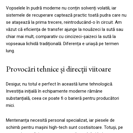
Vopselele în pudră moderne nu conțin solvenți volatili, iar
sistemele de recuperare captează practic toată pudra care nu
se atașează la prima trecere, reintroducând-o în circuit. Am
văzut că eficiența de transfer ajunge la nouăzeci la sută sau
chiar mai mult, comparativ cu cincizeci-șaizeci la sută la
vopseaua lichidă tradițională. Diferența e uriașă pe termen
lung.
Provocări tehnice și direcții viitoare
Desigur, nu totul e perfect în această lume tehnologică.
Investiția inițială în echipamente moderne rămâne
substanțială, ceea ce poate fi o barieră pentru producători
mici.
Mentenanța necesită personal specializat, iar piesele de
schimb pentru mașini high-tech sunt costisitoare. Totuși, pe