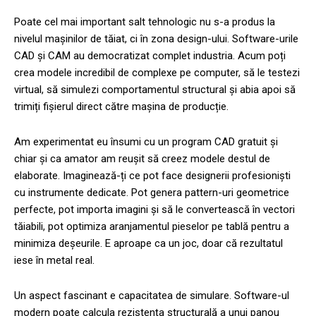
Poate cel mai important salt tehnologic nu s-a produs la
nivelul mașinilor de tăiat, ci în zona design-ului. Software-urile
CAD și CAM au democratizat complet industria. Acum poți
crea modele incredibil de complexe pe computer, să le testezi
virtual, să simulezi comportamentul structural și abia apoi să
trimiți fișierul direct către mașina de producție.
Am experimentat eu însumi cu un program CAD gratuit și
chiar și ca amator am reușit să creez modele destul de
elaborate. Imaginează-ți ce pot face designerii profesioniști
cu instrumente dedicate. Pot genera pattern-uri geometrice
perfecte, pot importa imagini și să le convertească în vectori
tăiabili, pot optimiza aranjamentul pieselor pe tablă pentru a
minimiza deșeurile. E aproape ca un joc, doar că rezultatul
iese în metal real.
Un aspect fascinant e capacitatea de simulare. Software-ul
modern poate calcula rezistența structurală a unui panou