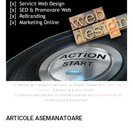
- Ai nevoie de transport aeroport in Anglia? Încearcă
Airport Taxi
London
. Calitate la prețul corect.
- Companie specializata in tranzactionarea de
Criptomonede
si
infrastructura blockchain.
ARTICOLE ASEMANATOARE