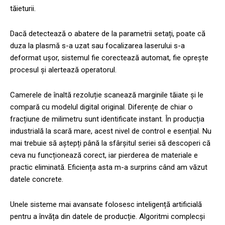
tăieturii.
Dacă detectează o abatere de la parametrii setați, poate că
duza la plasmă s-a uzat sau focalizarea laserului s-a
deformat ușor, sistemul fie corectează automat, fie oprește
procesul și alertează operatorul.
Camerele de înaltă rezoluție scanează marginile tăiate și le
compară cu modelul digital original. Diferențe de chiar o
fracțiune de milimetru sunt identificate instant. În producția
industrială la scară mare, acest nivel de control e esențial. Nu
mai trebuie să aștepți până la sfârșitul seriei să descoperi că
ceva nu funcționează corect, iar pierderea de materiale e
practic eliminată. Eficiența asta m-a surprins când am văzut
datele concrete.
Unele sisteme mai avansate folosesc inteligență artificială
pentru a învăța din datele de producție. Algoritmi complecși