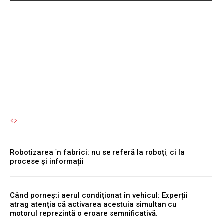
Robotizarea în fabrici: nu
se referă la roboți, ci la
procese și informații
Autori Romeonet.ro
-
7 August 2026
Robotizarea în fabrici: nu se referă la roboți, ci la
procese și informații
Când pornești aerul condiționat în vehicul: Experții
atrag atenția că activarea acestuia simultan cu
motorul reprezintă o eroare semnificativă.