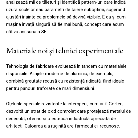
analizează mii de tăieturi și identifică pattern-uri care indică
uzura sculelor sau parametri de tăiere suboptimi, sugerând
ajustări înainte ca problemele să devină vizibile. E ca și cum
mașina învață singură să fie mai bună, concept care acum
câțiva ani suna a SF.
Materiale noi și tehnici experimentale
Tehnologia de fabricare evoluează în tandem cu materialele
disponibile. Aliajele moderne de aluminiu, de exemplu,
combină greutate redusă cu rezistență ridicată, fiind ideale
pentru panouri traforate de mari dimensiuni.
Oțelurile speciale rezistente la intemperii, cum ar fi Corten,
dezvoltă un strat de oxid controlat care protejează metalul de
dedesubt, oferind și o estetică industrială apreciată de
arhitecți. Culoarea aia ruginită are farmecul ei, recunosc.