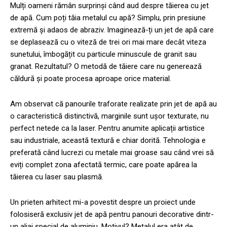
Mulți oameni rămân surprinși când aud despre tăierea cu jet
de apă. Cum poți tăia metalul cu apă? Simplu, prin presiune
extremă și adaos de abraziv. Imaginează-ți un jet de apă care
se deplasează cu o viteză de trei ori mai mare decât viteza
sunetului, îmbogățit cu particule minuscule de granit sau
granat. Rezultatul? O metodă de tăiere care nu generează
căldură și poate procesa aproape orice material.
Am observat că panourile traforate realizate prin jet de apă au
o caracteristică distinctivă, marginile sunt ușor texturate, nu
perfect netede ca la laser. Pentru anumite aplicații artistice
sau industriale, această textură e chiar dorită. Tehnologia e
preferată când lucrezi cu metale mai groase sau când vrei să
eviți complet zona afectată termic, care poate apărea la
tăierea cu laser sau plasmă.
Un prieten arhitect mi-a povestit despre un proiect unde
folosiseră exclusiv jet de apă pentru panouri decorative dintr-
un aliaj special de aluminiu. Motivul? Metalul era atât de