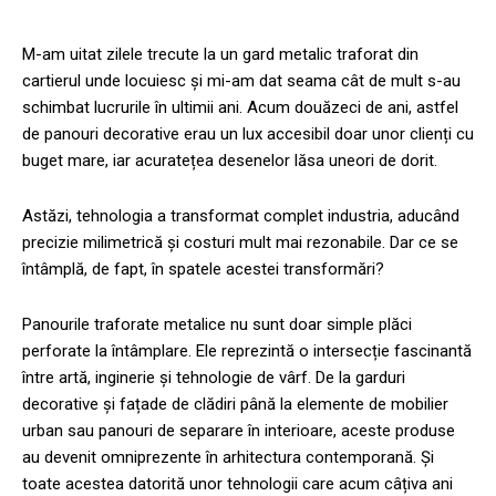
M-am uitat zilele trecute la un gard metalic traforat din
cartierul unde locuiesc și mi-am dat seama cât de mult s-au
schimbat lucrurile în ultimii ani. Acum douăzeci de ani, astfel
de panouri decorative erau un lux accesibil doar unor clienți cu
buget mare, iar acuratețea desenelor lăsa uneori de dorit.
Astăzi, tehnologia a transformat complet industria, aducând
precizie milimetrică și costuri mult mai rezonabile. Dar ce se
întâmplă, de fapt, în spatele acestei transformări?
Panourile traforate metalice nu sunt doar simple plăci
perforate la întâmplare. Ele reprezintă o intersecție fascinantă
între artă, inginerie și tehnologie de vârf. De la garduri
decorative și fațade de clădiri până la elemente de mobilier
urban sau panouri de separare în interioare, aceste produse
au devenit omniprezente în arhitectura contemporană. Și
toate acestea datorită unor tehnologii care acum câțiva ani