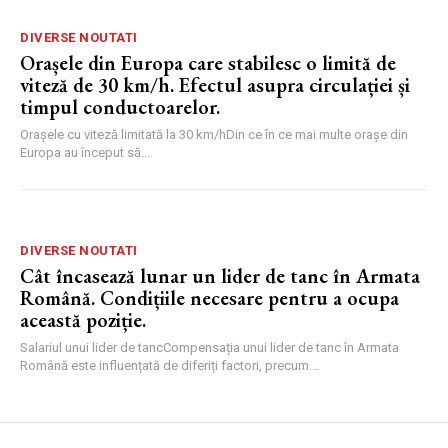
DIVERSE NOUTATI
Orașele din Europa care stabilesc o limită de
viteză de 30 km/h. Efectul asupra circulației și
timpul conductoarelor.
Orașele cu viteză limitată la 30 km/hDin ce în ce mai multe orașe din
Europa au început să...
DIVERSE NOUTATI
Cât încasează lunar un lider de tanc în Armata
Română. Condițiile necesare pentru a ocupa
această poziție.
Salariul unui lider de tancCompensația unui lider de tanc în Armata
Română este influențată de diferiți factori, precum...