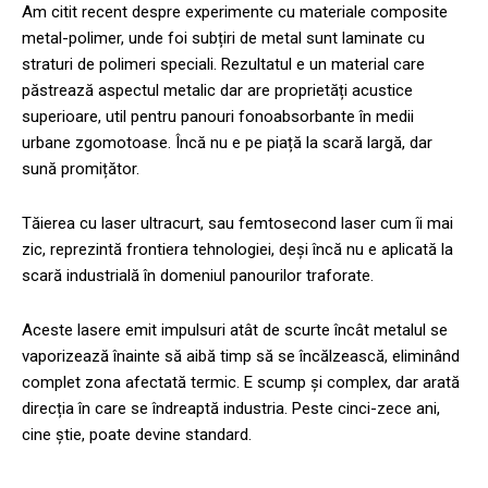
Am citit recent despre experimente cu materiale composite
metal-polimer, unde foi subțiri de metal sunt laminate cu
straturi de polimeri speciali. Rezultatul e un material care
păstrează aspectul metalic dar are proprietăți acustice
superioare, util pentru panouri fonoabsorbante în medii
urbane zgomotoase. Încă nu e pe piață la scară largă, dar
sună promițător.
Tăierea cu laser ultracurt, sau femtosecond laser cum îi mai
zic, reprezintă frontiera tehnologiei, deși încă nu e aplicată la
scară industrială în domeniul panourilor traforate.
Aceste lasere emit impulsuri atât de scurte încât metalul se
vaporizează înainte să aibă timp să se încălzească, eliminând
complet zona afectată termic. E scump și complex, dar arată
direcția în care se îndreaptă industria. Peste cinci-zece ani,
cine știe, poate devine standard.