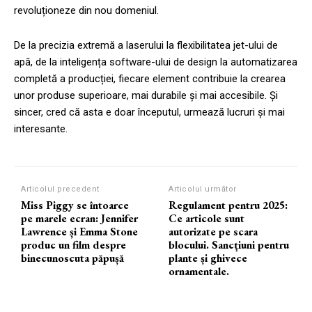
revoluționeze din nou domeniul.
De la precizia extremă a laserului la flexibilitatea jet-ului de
apă, de la inteligența software-ului de design la automatizarea
completă a producției, fiecare element contribuie la crearea
unor produse superioare, mai durabile și mai accesibile. Și
sincer, cred că asta e doar începutul, urmează lucruri și mai
interesante.
Articolul precedent
Articolul următor
Miss Piggy se întoarce
Regulament pentru 2025:
pe marele ecran: Jennifer
Ce articole sunt
Lawrence și Emma Stone
autorizate pe scara
produc un film despre
blocului. Sancțiuni pentru
binecunoscuta păpușă
plante și ghivece
ornamentale.