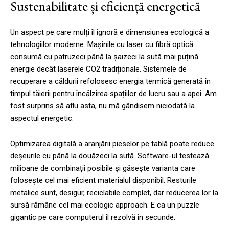
Sustenabilitate și eficiență energetică
Un aspect pe care mulți îl ignoră e dimensiunea ecologică a
tehnologiilor moderne. Mașinile cu laser cu fibră optică
consumă cu patruzeci până la șaizeci la sută mai puțină
energie decât laserele CO2 tradiționale. Sistemele de
recuperare a căldurii refolosesc energia termică generată în
timpul tăierii pentru încălzirea spațiilor de lucru sau a apei. Am
fost surprins să aflu asta, nu mă gândisem niciodată la
aspectul energetic.
Optimizarea digitală a aranjării pieselor pe tablă poate reduce
deșeurile cu până la douăzeci la sută. Software-ul testează
milioane de combinații posibile și găsește varianta care
folosește cel mai eficient materialul disponibil. Resturile
metalice sunt, desigur, reciclabile complet, dar reducerea lor la
sursă rămâne cel mai ecologic approach. E ca un puzzle
gigantic pe care computerul îl rezolvă în secunde.