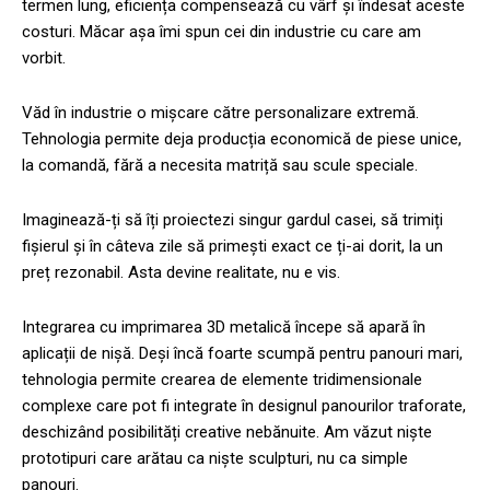
termen lung, eficiența compensează cu vârf și îndesat aceste
costuri. Măcar așa îmi spun cei din industrie cu care am
vorbit.
Văd în industrie o mișcare către personalizare extremă.
Tehnologia permite deja producția economică de piese unice,
la comandă, fără a necesita matriță sau scule speciale.
Imaginează-ți să îți proiectezi singur gardul casei, să trimiți
fișierul și în câteva zile să primești exact ce ți-ai dorit, la un
preț rezonabil. Asta devine realitate, nu e vis.
Integrarea cu imprimarea 3D metalică începe să apară în
aplicații de nișă. Deși încă foarte scumpă pentru panouri mari,
tehnologia permite crearea de elemente tridimensionale
complexe care pot fi integrate în designul panourilor traforate,
deschizând posibilități creative nebănuite. Am văzut niște
prototipuri care arătau ca niște sculpturi, nu ca simple
panouri.