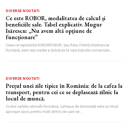
DIVERSE NOUTATI
Ce este ROBOR, modalitatea de calcul și
beneficiile sale. Tabel explicativ. Mugur
Isărescu: „Nu avem altă opțiune de
funcționare”
Ceea ce reprezintă ROBORROBOR, sau Rata Oferită Interbancar
Română, este rata medie a dobânzii la care băncile comerciale...
DIVERSE NOUTATI
Prețul unei zile tipice în România: de la cafea la
transport, pentru cei ce se deplasează zilnic la
locul de muncă.
Costul cafelei zilniceÎn România, cafeaua de dimineață este un ritual
aproape sacru pentru mulți dintre cei care se...