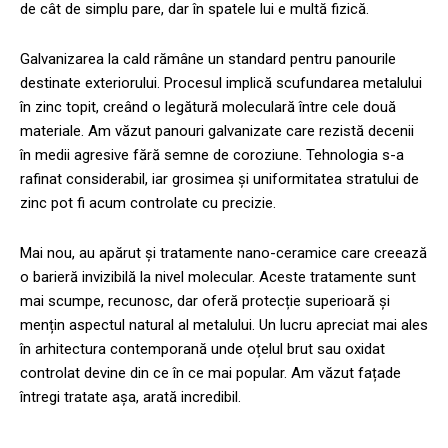
de cât de simplu pare, dar în spatele lui e multă fizică.
Galvanizarea la cald rămâne un standard pentru panourile
destinate exteriorului. Procesul implică scufundarea metalului
în zinc topit, creând o legătură moleculară între cele două
materiale. Am văzut panouri galvanizate care rezistă decenii
în medii agresive fără semne de coroziune. Tehnologia s-a
rafinat considerabil, iar grosimea și uniformitatea stratului de
zinc pot fi acum controlate cu precizie.
Mai nou, au apărut și tratamente nano-ceramice care creează
o barieră invizibilă la nivel molecular. Aceste tratamente sunt
mai scumpe, recunosc, dar oferă protecție superioară și
mențin aspectul natural al metalului. Un lucru apreciat mai ales
în arhitectura contemporană unde oțelul brut sau oxidat
controlat devine din ce în ce mai popular. Am văzut fațade
întregi tratate așa, arată incredibil.