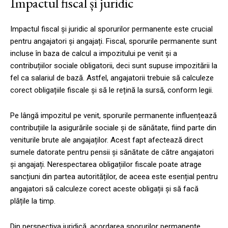
Impactul fiscal și juridic
Impactul fiscal și juridic al sporurilor permanente este crucial
pentru angajatori și angajați. Fiscal, sporurile permanente sunt
incluse în baza de calcul a impozitului pe venit și a
contribuțiilor sociale obligatorii, deci sunt supuse impozitării la
fel ca salariul de bază. Astfel, angajatorii trebuie să calculeze
corect obligațiile fiscale și să le rețină la sursă, conform legii.
Pe lângă impozitul pe venit, sporurile permanente influențează
contribuțiile la asigurările sociale și de sănătate, fiind parte din
veniturile brute ale angajaților. Acest fapt afectează direct
sumele datorate pentru pensii și sănătate de către angajatori
și angajați. Nerespectarea obligațiilor fiscale poate atrage
sancțiuni din partea autorităților, de aceea este esențial pentru
angajatori să calculeze corect aceste obligații și să facă
plățile la timp.
Din perspectiva juridică, acordarea sporurilor permanente