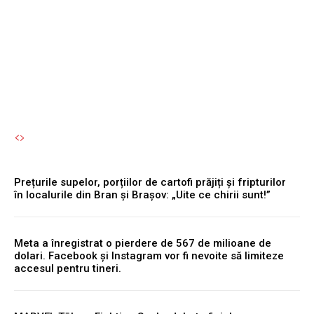
Bran și Brașov: „Uite ce
chirii sunt!”
Autori Romeonet.ro
-
7 August 2026
Prețurile supelor, porțiilor de cartofi prăjiți și fripturilor
în localurile din Bran și Brașov: „Uite ce chirii sunt!”
Meta a înregistrat o pierdere de 567 de milioane de
dolari. Facebook și Instagram vor fi nevoite să limiteze
accesul pentru tineri.