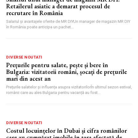
Retailerul asiatic a demarat procesul de
recrutare în România
Salariul și avantajele oferite de MR DIYUn manager de magazin MR DIY
în România poate anticipa un pachet...
DIVERSE NOUTATI
Prețurile pentru salate, pește și bere în
Bulgaria: vizitatorii români, șocați de prețurile
mari din acest an
Prețurile salatelor și influența asupra vizitatorilorÎn ultimul sezon estival,
românii care au ales Bulgaria pentru vacanță au fost...
DIVERSE NOUTATI
Costul locuințelor în Dubai și cifra românilor
care au cumpărat imobile în țara afectată de