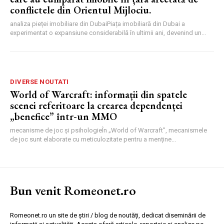
conflictele din Orientul Mijlociu.
analiza pieței imobiliare din DubaiPiața imobiliară din Dubai a
experimentat o expansiune considerabilă în ultimii ani, devenind un...
DIVERSE NOUTATI
World of Warcraft: informații din spatele
scenei referitoare la crearea dependenței
„benefice” într-un MMO
mecanisme de joc și psihologieÎn „World of Warcraft”, mecanismele
de joc sunt elaborate cu meticulozitate pentru a menține...
Bun venit Romeonet.ro
Romeonet.ro un site de știri / blog de noutăți, dedicat diseminării de