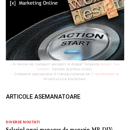
- Ai nevoie de transport aeroport in Anglia? Încearcă
Airport Taxi
London
. Calitate la prețul corect.
- Companie specializata in tranzactionarea de
Criptomonede
si
infrastructura blockchain.
ARTICOLE ASEMANATOARE
DIVERSE NOUTATI
Salariul unui manager de magazin MR DIY: