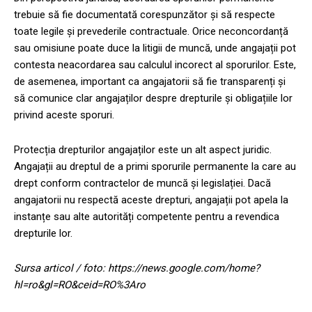
trebuie să fie documentată corespunzător și să respecte
toate legile și prevederile contractuale. Orice neconcordanță
sau omisiune poate duce la litigii de muncă, unde angajații pot
contesta neacordarea sau calculul incorect al sporurilor. Este,
de asemenea, important ca angajatorii să fie transparenți și
să comunice clar angajaților despre drepturile și obligațiile lor
privind aceste sporuri.
Protecția drepturilor angajaților este un alt aspect juridic.
Angajații au dreptul de a primi sporurile permanente la care au
drept conform contractelor de muncă și legislației. Dacă
angajatorii nu respectă aceste drepturi, angajații pot apela la
instanțe sau alte autorități competente pentru a revendica
drepturile lor.
Sursa articol / foto: https://news.google.com/home?
hl=ro&gl=RO&ceid=RO%3Aro