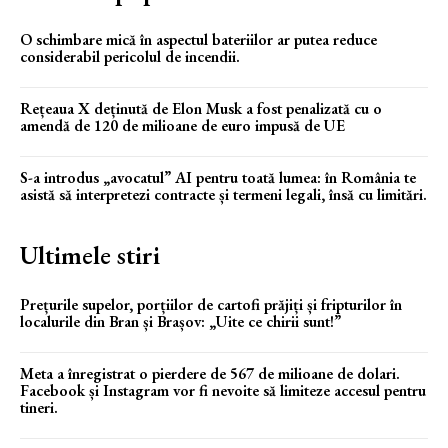
O schimbare mică în aspectul bateriilor ar putea reduce
considerabil pericolul de incendii.
Rețeaua X deținută de Elon Musk a fost penalizată cu o
amendă de 120 de milioane de euro impusă de UE
S-a introdus „avocatul” AI pentru toată lumea: în România te
asistă să interpretezi contracte și termeni legali, însă cu limitări.
Ultimele stiri
Prețurile supelor, porțiilor de cartofi prăjiți și fripturilor în
localurile din Bran și Brașov: „Uite ce chirii sunt!”
Meta a înregistrat o pierdere de 567 de milioane de dolari.
Facebook și Instagram vor fi nevoite să limiteze accesul pentru
tineri.