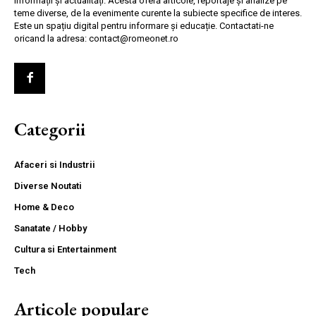
informații și actualități. Acesta oferă articole, reportaje și analize pe
teme diverse, de la evenimente curente la subiecte specifice de interes.
Este un spațiu digital pentru informare și educație. Contactati-ne
oricand la adresa: contact@romeonet.ro
Categorii
Afaceri si Industrii
Diverse Noutati
Home & Deco
Sanatate / Hobby
Cultura si Entertainment
Tech
Articole populare