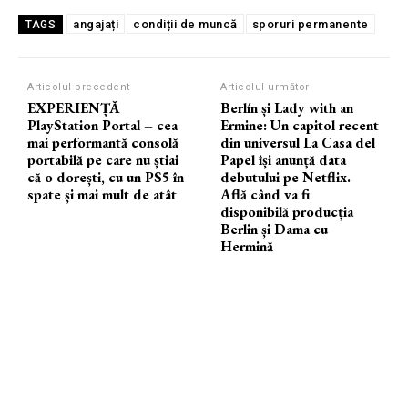
angajați
condiții de muncă
sporuri permanente
TAGS
Articolul precedent
Articolul următor
EXPERIENȚĂ
Berlín și Lady with an
PlayStation Portal – cea
Ermine: Un capitol recent
mai performantă consolă
din universul La Casa del
portabilă pe care nu știai
Papel își anunță data
că o dorești, cu un PS5 în
debutului pe Netflix.
spate și mai mult de atât
Află când va fi
disponibilă producția
Berlin și Dama cu
Hermină