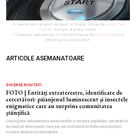
- Ai nevoie de transport aeroport in Anglia? Încearcă
Airport Taxi
London
. Calitate la prețul corect.
- Companie specializata in tranzactionarea de
Criptomonede
si
infrastructura blockchain.
ARTICOLE ASEMANATOARE
DIVERSE NOUTATI
FOTO | Entități extraterestre, identificate de
cercetători: păianjenul luminescent și insectele
enigmatice care au surprins comunitatea
științifică
Descoperiri extraterestre uimitoareÎntr-o recentă expediție, cercetătorii
au realizat descoperiri care par să contrazică limitele cunoștințelor
noastre despre biodiversitate....