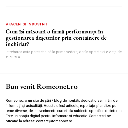
AFACERI SI INDUSTRII
Cum își măsoară o firmă performanța în
gestionarea deșeurilor prin containere de
închiriat?
Întrebarea asta pare tehnică la prima vedere, dar în spatele ei e viața de
zi cu zi a...
Bun venit Romeonet.ro
Romeonet.ro un site de știri / blog de noutăți, dedicat diseminării de
informații și actualități. Acesta oferă articole, reportaje și analize pe
teme diverse, de la evenimente curente la subiecte specifice de interes.
Este un spațiu digital pentru informare și educație. Contactati-ne
oricand la adresa: contact@romeonet.ro