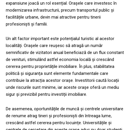
expansiune joacă un rol esențial. Orașele care investesc în
modernizarea infrastructurii, precum transportul public și
facilitățile urbane, devin mai atractive pentru tinerii
profesioniști și familii.
Un alt factor important este potențialul turistic al acestor
localități. Orașele care reușesc să atragă un număr
semnificativ de vizitatori anual beneficiază de un flux constant
de venituri, stimulând astfel economia locală și crescând
cererea pentru proprietățile imobiliare. În plus, stabilitatea
politică și siguranța sunt elemente fundamentale care
contribuie la atracția acestor orașe. Investitorii caută locații
unde riscurile sunt minime, iar aceste orașe oferă un mediu
sigur și previzibil pentru investiții imobiliare.
De asemenea, oportunitățile de muncă și centrele universitare
de renume atrag tineri și profesioniști din întreaga lume,
crescând astfel cererea pentru locuințe. Universitățile și
centrele de cercetare din aceste orașe aduc nu doar studenți,