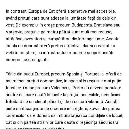
În contrast, Europa de Est oferă alternative mai accesibile,
având prețuri care sunt adesea la jumătate față de cele din
vest. De exemplu, în orașe precum Budapesta, Bratislava sau
Varșovia, prețurile pe metru pătrat sunt mult mai reduse,
atrăgând investitori și cumpărători din întreaga lume. Aceste
locații nu doar că oferă prețuri atractive, dar și o calitate a
vieții în creștere, cu infrastructuri moderne și oportunități
economice emergente.
Țările din sudul Europei, precum Spania și Portugalia, oferă de
asemenea prețuri competitive, în special în regiunile mai puțin
turistice. Orașe precum Valencia și Porto au devenit populare
printre cei care caută locuințe la prețuri accesibile, beneficiind
totodată de un climat plăcut și de o cultură vibrantă. Aceste
piețe sunt susținute de o cerere în creștere, zowel din partea
localnicilor care doresc să îmbunătățească condițiile de locuit,
cât și din partea străinilor care caută o reședință secundară