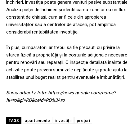
închirieri, investiția poate genera venituri pasive substanțiale.
Analiza pieței de închirieri și identificarea zonelor cu un flux
constant de chiriași, cum ar fi cele din apropierea
universităților sau a centrelor de afaceri, pot amplifica
considerabil rentabilitatea investiției.
În plus, cumpărătorii ar trebui să fie precauți cu privire la
starea fizică a proprietății și la costurile adiționale necesare
pentru renovări sau reparații. O inspecție detaliată înainte de
achiziție poate preveni surprizele neplăcute și poate ajuta la
stabilirea unui buget realist pentru eventualele îmbunătățiri.
Sursa articol / foto: https://news.google.com/home?
hl=ro&gl=RO&ceid=RO%3Aro
apartamente
investiții
prețuri
TAGS