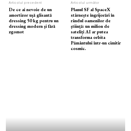
Articolul precedent
Articolul următor
De ce ai nevoie de un
Planul SF al SpaceX
amortizor ușă glisantă
stârnește îngrijorări în
dressing 50 kg pentru un
rândul oamenilor de
dressing modern și fără
știință: un milion de
zgomot
sateliți AI ar putea
transforma orbita
Pământului într-un cimitir
cosmic.