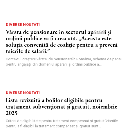
DIVERSE NOUTATI
Vârsta de pensionare în sectorul apărării și
ordinii publice va fi crescută. „Aceasta este
soluția convenită de coaliție pentru a preveni
tăierile de salarii.”
Contextul creșterii vârstei de pensionareÎn România, schema de pensii
pentru angajații din domeniul apărării și ordinii publice a...
DIVERSE NOUTATI
Lista revizuită a bolilor eligibile pentru
tratament subvenționat și gratuit, noiembrie
2025
Criterii de eligibilitate pentru tratament compensat și gratuitCriteriile
pentru a fi eligibil la tratament compensat și gratuit sunt...