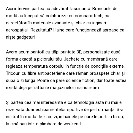
Aici intervine partea cu adevărat fascinantă. Brandurile de
modă au început să colaboreze cu companii tech, cu
cercetători în materiale avansate și chiar cu ingineri
aerospațiali. Rezultatul? Haine care funcționează aproape ca
niște gadgeturi.
Avem acum pantofi cu tălpi printate 3D, personalizate după
forma exactă a piciorului tău. Jachete cu membrană care
reglează temperatura corpului în funcție de condițiile externe.
Tricouri cu fibre antibacteriene care rămân proaspete chiar și
după o zi lungă. Poate că pare science fiction, dar toate astea
există deja pe rafturile magazinelor mainstream.
Și partea cea mai interesantă e că tehnologia asta nu mai e
rezervată doar echipamentelor sportive de performanță. S-a
infiltrat în moda de zi cu zi, în hainele pe care le porți la birou,
la cină sau într-o plimbare de weekend.