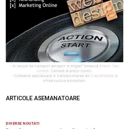
- Ai nevoie de transport aeroport in Anglia? Încearcă
Airport Taxi
London
. Calitate la prețul corect.
- Companie specializata in tranzactionarea de
Criptomonede
si
infrastructura blockchain.
ARTICOLE ASEMANATOARE
DIVERSE NOUTATI