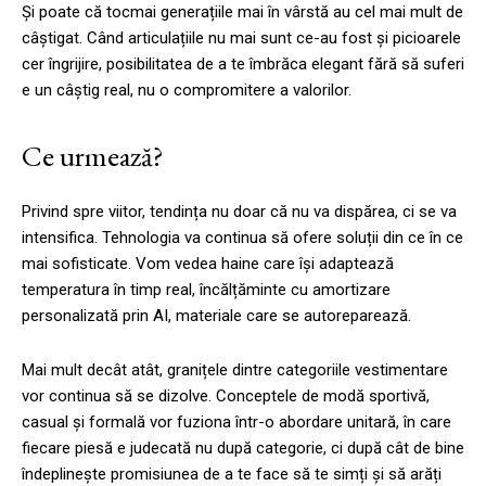
Și poate că tocmai generațiile mai în vârstă au cel mai mult de
câștigat. Când articulațiile nu mai sunt ce-au fost și picioarele
cer îngrijire, posibilitatea de a te îmbrăca elegant fără să suferi
e un câștig real, nu o compromitere a valorilor.
Ce urmează?
Privind spre viitor, tendința nu doar că nu va dispărea, ci se va
intensifica. Tehnologia va continua să ofere soluții din ce în ce
mai sofisticate. Vom vedea haine care își adaptează
temperatura în timp real, încălțăminte cu amortizare
personalizată prin AI, materiale care se autoreparează.
Mai mult decât atât, granițele dintre categoriile vestimentare
vor continua să se dizolve. Conceptele de modă sportivă,
casual și formală vor fuziona într-o abordare unitară, în care
fiecare piesă e judecată nu după categorie, ci după cât de bine
îndeplinește promisiunea de a te face să te simți și să arăți