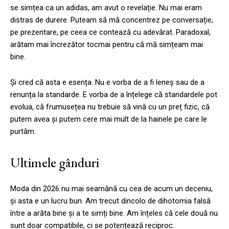
se simțea ca un adidas, am avut o revelație. Nu mai eram
distras de durere. Puteam să mă concentrez pe conversație,
pe prezentare, pe ceea ce contează cu adevărat. Paradoxal,
arătam mai încrezător tocmai pentru că mă simțeam mai
bine.
Și cred că asta e esența. Nu e vorba de a fi leneș sau de a
renunța la standarde. E vorba de a înțelege că standardele pot
evolua, că frumusețea nu trebuie să vină cu un preț fizic, că
putem avea și putem cere mai mult de la hainele pe care le
purtăm.
Ultimele gânduri
Moda din 2026 nu mai seamănă cu cea de acum un deceniu,
și asta e un lucru bun. Am trecut dincolo de dihotomia falsă
între a arăta bine și a te simți bine. Am înțeles că cele două nu
sunt doar compatibile, ci se potențează reciproc.