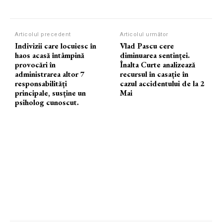
Articolul precedent
Articolul următor
Indivizii care locuiesc în
Vlad Pascu cere
haos acasă întâmpină
diminuarea sentinței.
provocări în
Înalta Curte analizează
administrarea altor 7
recursul în casație în
responsabilități
cazul accidentului de la 2
principale, susține un
Mai
psiholog cunoscut.