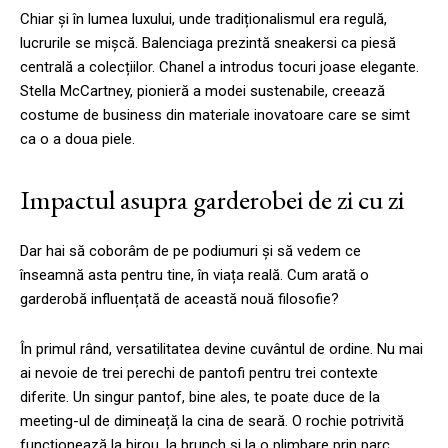
Chiar și în lumea luxului, unde tradiționalismul era regulă,
lucrurile se mișcă. Balenciaga prezintă sneakersi ca piesă
centrală a colecțiilor. Chanel a introdus tocuri joase elegante.
Stella McCartney, pionieră a modei sustenabile, creează
costume de business din materiale inovatoare care se simt
ca o a doua piele.
Impactul asupra garderobei de zi cu zi
Dar hai să coborâm de pe podiumuri și să vedem ce
înseamnă asta pentru tine, în viața reală. Cum arată o
garderobă influențată de această nouă filosofie?
În primul rând, versatilitatea devine cuvântul de ordine. Nu mai
ai nevoie de trei perechi de pantofi pentru trei contexte
diferite. Un singur pantof, bine ales, te poate duce de la
meeting-ul de dimineață la cina de seară. O rochie potrivită
funcționează la birou, la brunch și la o plimbare prin parc.