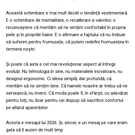
Această schimbare e mai mult decât o tendință vestimentară.
E o schimbare de mentalitate, o recalibrare a valorilor, o
recunoaștere că merităm să ne simțim confortabil în propria
piele și în propriile haine. E o afirmare a faptului că nu trebuie
să suferim pentru frumusețe, că putem redefini frumusețea în
termenii noștri.
Și poate că asta e cel mai revoluționar aspect al întregii
evoluții. Nu tehnologia în sine, nu materialele inovatoare, nu
designul ergonomic. Ci ideea simplă, dar profundă, că
merităm să ne simțim bine. Că hainele noastre ar trebui să ne
servească, nu invers. Că moda poate fi, în sfârșit, cu adevărat
pentru toți, nu doar pentru cei dispuși să sacrifice confortul
pe altarul aparențelor.
Acesta e mesajul lui 2026. Și, sincer, e un mesaj pe care eram
gata să îl auzim de mult timp.