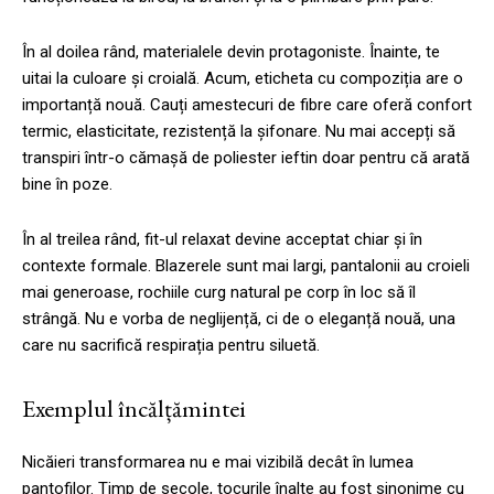
În al doilea rând, materialele devin protagoniste. Înainte, te
uitai la culoare și croială. Acum, eticheta cu compoziția are o
importanță nouă. Cauți amestecuri de fibre care oferă confort
termic, elasticitate, rezistență la șifonare. Nu mai accepți să
transpiri într-o cămașă de poliester ieftin doar pentru că arată
bine în poze.
În al treilea rând, fit-ul relaxat devine acceptat chiar și în
contexte formale. Blazerele sunt mai largi, pantalonii au croieli
mai generoase, rochiile curg natural pe corp în loc să îl
strângă. Nu e vorba de neglijență, ci de o eleganță nouă, una
care nu sacrifică respirația pentru siluetă.
Exemplul încălțămintei
Nicăieri transformarea nu e mai vizibilă decât în lumea
pantofilor. Timp de secole, tocurile înalte au fost sinonime cu