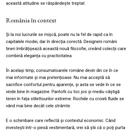
această atitudine se răspândește treptat.
România în context
Și la noi lucrurile se mișcă, poate nu la fel de rapid ca în
capitalele modei, dar în direcția corectă. Designerii români
tineri îmbrățișează această nouă filozofie, creând colecții care
combină eleganța cu practicitatea.
În același timp, consumatoarele române devin din ce în ce
mai informate și mai pretențioase. Nu mai acceptă să
sacrifice confortul pentru aparențe, și asta se vede în ce se
vinde bine în magazine. Pantofii cu toc jos și mediu câștigă
teren în fața stilettourilor extreme. Rochiile cu croieli fluide se
vând mai bine decât cele strâmte.
E o schimbare care reflectă și contextul economic. Când
investești într-o piesă vestimentară, vrei să știi că o poți purta