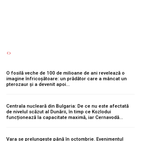
apoi...
Autori Romeonet.ro
-
6 August 2026
O fosilă veche de 100 de milioane de ani revelează o
imagine înfricoșătoare: un prădător care a mâncat un
pterozaur și a devenit apoi...
Centrala nucleară din Bulgaria: De ce nu este afectată
de nivelul scăzut al Dunării, în timp ce Kozlodui
funcționează la capacitate maximă, iar Cernavodă...
Vara se prelungește până în octombrie. Evenimentul