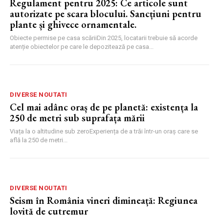
Regulament pentru 2025: Ce articole sunt
autorizate pe scara blocului. Sancțiuni pentru
plante și ghivece ornamentale.
Obiecte permise pe casa scăriiDin 2025, locatarii trebuie să acorde
atenție obiectelor pe care le depozitează pe casa...
DIVERSE NOUTATI
Cel mai adânc oraș de pe planetă: existența la
250 de metri sub suprafața mării
Viața la o altitudine sub zeroExperiența de a trăi într-un oraș care se
află la 250 de metri...
DIVERSE NOUTATI
Seism în România vineri dimineață: Regiunea
lovită de cutremur