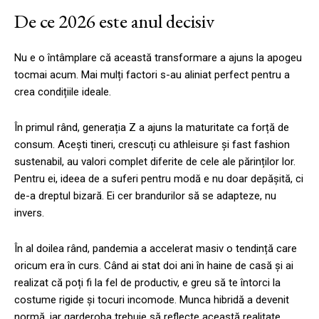
De ce 2026 este anul decisiv
Nu e o întâmplare că această transformare a ajuns la apogeu
tocmai acum. Mai mulți factori s-au aliniat perfect pentru a
crea condițiile ideale.
În primul rând, generația Z a ajuns la maturitate ca forță de
consum. Acești tineri, crescuți cu athleisure și fast fashion
sustenabil, au valori complet diferite de cele ale părinților lor.
Pentru ei, ideea de a suferi pentru modă e nu doar depășită, ci
de-a dreptul bizară. Ei cer brandurilor să se adapteze, nu
invers.
În al doilea rând, pandemia a accelerat masiv o tendință care
oricum era în curs. Când ai stat doi ani în haine de casă și ai
realizat că poți fi la fel de productiv, e greu să te întorci la
costume rigide și tocuri incomode. Munca hibridă a devenit
normă, iar garderoba trebuie să reflecte această realitate