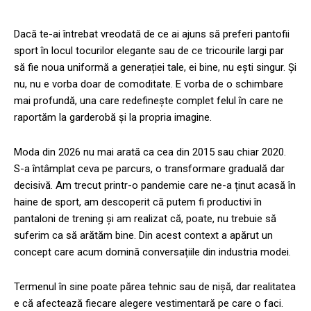
Dacă te-ai întrebat vreodată de ce ai ajuns să preferi pantofii
sport în locul tocurilor elegante sau de ce tricourile largi par
să fie noua uniformă a generației tale, ei bine, nu ești singur. Și
nu, nu e vorba doar de comoditate. E vorba de o schimbare
mai profundă, una care redefinește complet felul în care ne
raportăm la garderobă și la propria imagine.
Moda din 2026 nu mai arată ca cea din 2015 sau chiar 2020.
S-a întâmplat ceva pe parcurs, o transformare graduală dar
decisivă. Am trecut printr-o pandemie care ne-a ținut acasă în
haine de sport, am descoperit că putem fi productivi în
pantaloni de trening și am realizat că, poate, nu trebuie să
suferim ca să arătăm bine. Din acest context a apărut un
concept care acum domină conversațiile din industria modei.
Termenul în sine poate părea tehnic sau de nișă, dar realitatea
e că afectează fiecare alegere vestimentară pe care o faci.