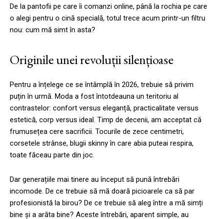
De la pantofii pe care îi comanzi online, până la rochia pe care
o alegi pentru o cină specială, totul trece acum printr-un filtru
nou: cum mă simt în asta?
Originile unei revoluții silențioase
Pentru a înțelege ce se întâmplă în 2026, trebuie să privim
puțin în urmă. Moda a fost întotdeauna un teritoriu al
contrastelor: confort versus eleganță, practicalitate versus
estetică, corp versus ideal. Timp de decenii, am acceptat că
frumusețea cere sacrificii. Tocurile de zece centimetri,
corsetele strânse, blugii skinny în care abia puteai respira,
toate făceau parte din joc.
Dar generațiile mai tinere au început să pună întrebări
incomode. De ce trebuie să mă doară picioarele ca să par
profesionistă la birou? De ce trebuie să aleg între a mă simți
bine și a arăta bine? Aceste întrebări, aparent simple, au