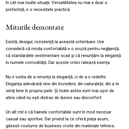
în cât mai multe situații. Versatilitatea nu mai e doar o
preferință, e o necesitate practică.
Miturile demontate
Există, desigur, rezistență la această schimbare. Unii
consideră că moda confortabilă e o scuză pentru neglijență,
că standardele vestimentare scad și că renunțăm la eleganță
în numele comodității. Dar aceste critici ratează esența.
Nu e vorba de a renunța la eleganță, ci de a o redefini.
Eleganța adevărată vine din încredere, din naturalețe, din a te
simți bine în propria piele. Și toate astea sunt mai ușor de
atins când nu ești distras de durere sau disconfort.
Un alt mit e că hainele confortabile sunt în mod necesar
casual sau sportive. Dar privind la ce oferă piața acum,
găsești costume de business croite din materiale tehnice,