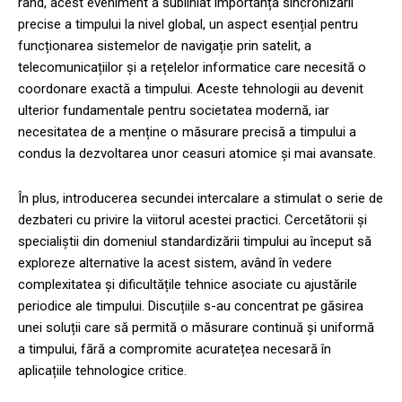
rând, acest eveniment a subliniat importanța sincronizării
precise a timpului la nivel global, un aspect esențial pentru
funcționarea sistemelor de navigație prin satelit, a
telecomunicațiilor și a rețelelor informatice care necesită o
coordonare exactă a timpului. Aceste tehnologii au devenit
ulterior fundamentale pentru societatea modernă, iar
necesitatea de a menține o măsurare precisă a timpului a
condus la dezvoltarea unor ceasuri atomice și mai avansate.
În plus, introducerea secundei intercalare a stimulat o serie de
dezbateri cu privire la viitorul acestei practici. Cercetătorii și
specialiștii din domeniul standardizării timpului au început să
exploreze alternative la acest sistem, având în vedere
complexitatea și dificultățile tehnice asociate cu ajustările
periodice ale timpului. Discuțiile s-au concentrat pe găsirea
unei soluții care să permită o măsurare continuă și uniformă
a timpului, fără a compromite acuratețea necesară în
aplicațiile tehnologice critice.