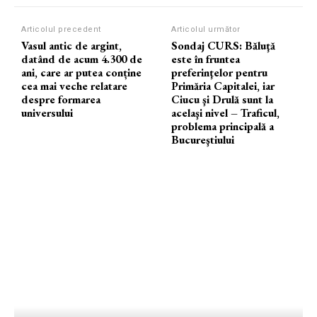
Articolul precedent
Articolul următor
Vasul antic de argint,
Sondaj CURS: Băluţă
datând de acum 4.300 de
este în fruntea
ani, care ar putea conține
preferinţelor pentru
cea mai veche relatare
Primăria Capitalei, iar
despre formarea
Ciucu şi Drulă sunt la
universului
acelaşi nivel – Traficul,
problema principală a
Bucureştiului