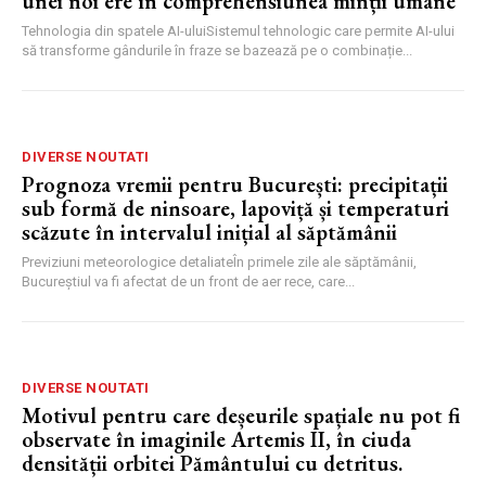
unei noi ere în comprehensiunea minții umane
Tehnologia din spatele AI-uluiSistemul tehnologic care permite AI-ului
să transforme gândurile în fraze se bazează pe o combinație...
DIVERSE NOUTATI
Prognoza vremii pentru București: precipitații
sub formă de ninsoare, lapoviță și temperaturi
scăzute în intervalul inițial al săptămânii
Previziuni meteorologice detaliateÎn primele zile ale săptămânii,
Bucureștiul va fi afectat de un front de aer rece, care...
DIVERSE NOUTATI
Motivul pentru care deșeurile spațiale nu pot fi
observate în imaginile Artemis II, în ciuda
densității orbitei Pământului cu detritus.