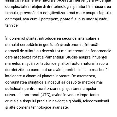
alinia cu fenomenele naturale. Această intervenție a evidențiat
complexitatea relației dintre tehnologie și natură în măsurarea
timpului, provocând o conștientizare mai mare asupra faptului
că timpul, așa cum îl percepem, poate fi supus unor ajustări
tehnice.
În domeniul științei, introducerea secundei intercalare a
stimulat cercetările în geofizică și astronomie, întrucât
oamenii de știință au devenit tot mai interesați de fenomenele
care afectează rotația Pământului. Studiile asupra influenței
mareelor, mișcărilor tectonice și altor factori naturali asupra
duratei zilei au cunoscut un avânt, contribuind la o mai bună
înțelegere a dinamicii planetei noastre. De asemenea,
comunitatea științifică a început să dezvolte metode mai
sofisticate pentru monitorizarea și ajustarea timpului
universal coordonat (UTC), având în vedere importanța
crucială a timpului precis în navigația globală, telecomunicații
și alte domenii tehnologice avansate.