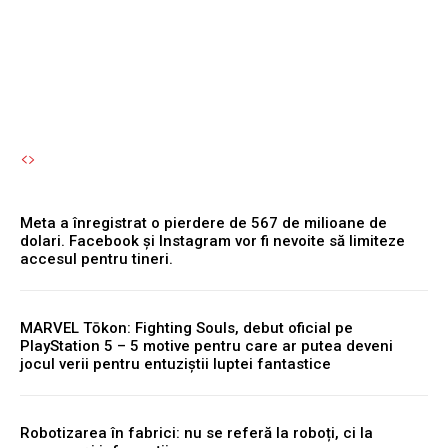
accesul pentru tineri.
Autori Romeonet.ro
-
7 August 2026
Meta a înregistrat o pierdere de 567 de milioane de
dolari. Facebook și Instagram vor fi nevoite să limiteze
accesul pentru tineri.
MARVEL Tōkon: Fighting Souls, debut oficial pe
PlayStation 5 – 5 motive pentru care ar putea deveni
jocul verii pentru entuziștii luptei fantastice
Robotizarea în fabrici: nu se referă la roboți, ci la