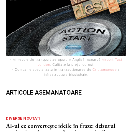
- Ai nevoie de transport aeroport in Anglia? Încearcă
Airport Taxi
London
. Calitate la prețul corect.
- Companie specializata in tranzactionarea de
Criptomonede
si
infrastructura blockchain.
ARTICOLE ASEMANATOARE
DIVERSE NOUTATI
AI-ul ce convertește ideile în fraze: debutul