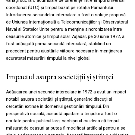
variații duc la o acumulare de diferențe între timpul universal
coordonat (UTC) și timpul bazat pe rotația Pământului.
Introducerea secundelor intercalare a fost o soluție propusă
de Uniunea Internațională a Telecomunicațiilor și Observatorul
Naval al Statelor Unite pentru a menține sincronizarea între
ceasurile atomice și timpul solar. Așadar, pe 30 iunie 1972, a
fost adăugată prima secundă intercalară, stabilind un
precedent pentru ajustările viitoare necesare în menținerea
acurateței măsurării timpului la nivel global.
Impactul asupra societății și științei
Adăugarea unei secunde intercalare în 1972 a avut un impact
notabil asupra societății și științei, generând discuții și
cercetări extinse în domeniul gestionării timpului. Din
perspectivă socială, această ajustare a timpului a fost o
noutate pentru publicul larg, neobișnuit cu ideea că timpul
măsurat de ceasuri ar putea fi modificat artificial pentru a se