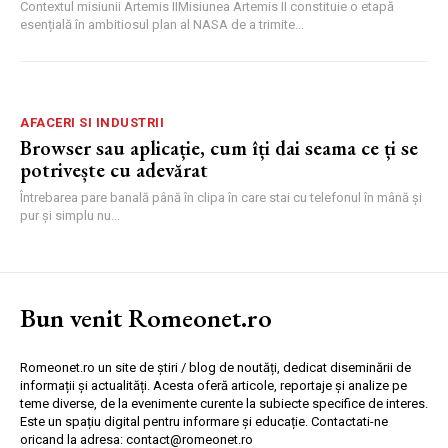
Contextul misiunii Artemis IIMisiunea Artemis II constituie o etapă
esențială în ambitiosul plan al NASA de a trimite...
AFACERI SI INDUSTRII
Browser sau aplicație, cum îți dai seama ce ți se
potrivește cu adevărat
Întrebarea pare banală până în clipa în care stai cu telefonul în mână și
pur și simplu nu...
Bun venit Romeonet.ro
Romeonet.ro un site de știri / blog de noutăți, dedicat diseminării de
informații și actualități. Acesta oferă articole, reportaje și analize pe
teme diverse, de la evenimente curente la subiecte specifice de interes.
Este un spațiu digital pentru informare și educație. Contactati-ne
oricand la adresa: contact@romeonet.ro