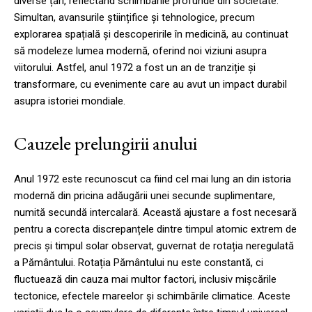
diverse țări, reflectând schimbările profunde din societate.
Simultan, avansurile științifice și tehnologice, precum
explorarea spațială și descoperirile în medicină, au continuat
să modeleze lumea modernă, oferind noi viziuni asupra
viitorului. Astfel, anul 1972 a fost un an de tranziție și
transformare, cu evenimente care au avut un impact durabil
asupra istoriei mondiale.
Cauzele prelungirii anului
Anul 1972 este recunoscut ca fiind cel mai lung an din istoria
modernă din pricina adăugării unei secunde suplimentare,
numită secundă intercalară. Această ajustare a fost necesară
pentru a corecta discrepanțele dintre timpul atomic extrem de
precis și timpul solar observat, guvernat de rotația neregulată
a Pământului. Rotația Pământului nu este constantă, ci
fluctuează din cauza mai multor factori, inclusiv mișcările
tectonice, efectele mareelor și schimbările climatice. Aceste