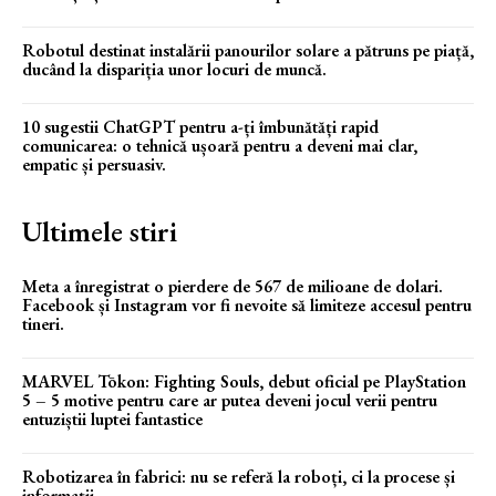
Robotul destinat instalării panourilor solare a pătruns pe piață,
ducând la dispariția unor locuri de muncă.
10 sugestii ChatGPT pentru a-ți îmbunătăți rapid
comunicarea: o tehnică ușoară pentru a deveni mai clar,
empatic și persuasiv.
Ultimele stiri
Meta a înregistrat o pierdere de 567 de milioane de dolari.
Facebook și Instagram vor fi nevoite să limiteze accesul pentru
tineri.
MARVEL Tōkon: Fighting Souls, debut oficial pe PlayStation
5 – 5 motive pentru care ar putea deveni jocul verii pentru
entuziștii luptei fantastice
Robotizarea în fabrici: nu se referă la roboți, ci la procese și
informații