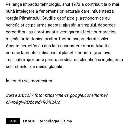
Pe lângă impactul tehnologic, anul 1972 a contribuit la o mai
bună înțelegere a fenomenelor naturale care influențează
rotația Pământului. Studiile geofizice și astronomice au
beneficiat de pe urma acestei ajustări a timpului, deoarece
cercetătorii au aprofundat investigarea efectelor mareelor,
mișcărilor tectonice și altor factori asupra duratei zilei.
Aceste cercetări au dus la o cunoaștere mai detaliată a
comportamentului dinamic al planetei noastre și au avut
implicații importante pentru modelarea climatică și înțelegerea
schimbărilor de mediu globale.
În concluzie, moștenirea
Sursa articol / foto: https://news.google.com/home?
hl=ro&gl=RO&ceid=RO%3Aro
istorie
tehnologie
timp
TAGS