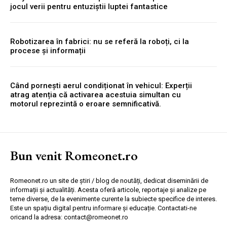
jocul verii pentru entuziștii luptei fantastice
Robotizarea în fabrici: nu se referă la roboți, ci la
procese și informații
Când pornești aerul condiționat în vehicul: Experții
atrag atenția că activarea acestuia simultan cu
motorul reprezintă o eroare semnificativă.
Bun venit Romeonet.ro
Romeonet.ro un site de știri / blog de noutăți, dedicat diseminării de
informații și actualități. Acesta oferă articole, reportaje și analize pe
teme diverse, de la evenimente curente la subiecte specifice de interes.
Este un spațiu digital pentru informare și educație. Contactati-ne
oricand la adresa: contact@romeonet.ro