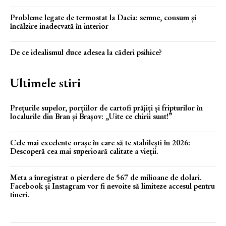
Probleme legate de termostat la Dacia: semne, consum și
încălzire inadecvată în interior
De ce idealismul duce adesea la căderi psihice?
Ultimele stiri
Prețurile supelor, porțiilor de cartofi prăjiți și fripturilor în
localurile din Bran și Brașov: „Uite ce chirii sunt!”
Cele mai excelente orașe în care să te stabilești în 2026:
Descoperă cea mai superioară calitate a vieții.
Meta a înregistrat o pierdere de 567 de milioane de dolari.
Facebook și Instagram vor fi nevoite să limiteze accesul pentru
tineri.