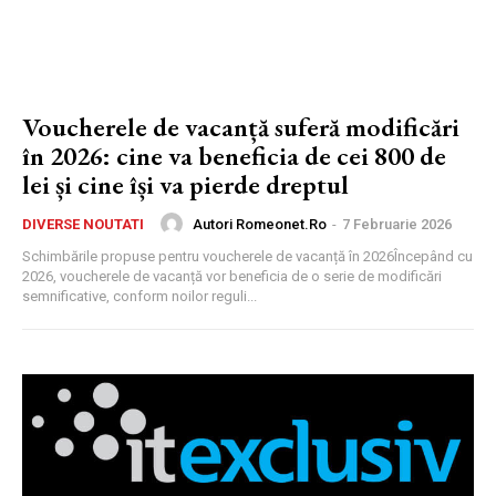
Voucherele de vacanță suferă modificări
în 2026: cine va beneficia de cei 800 de
lei și cine își va pierde dreptul
Autori Romeonet.ro
-
7 Februarie 2026
DIVERSE NOUTATI
Schimbările propuse pentru voucherele de vacanță în 2026Începând cu
2026, voucherele de vacanță vor beneficia de o serie de modificări
semnificative, conform noilor reguli...