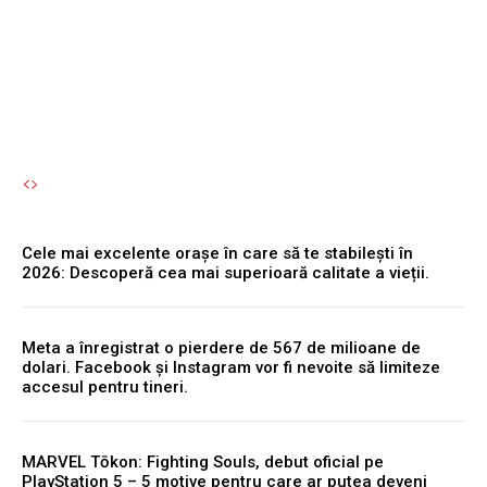
chirii sunt!”
Autori Romeonet.ro
-
7 August 2026
Cele mai excelente orașe în care să te stabilești în
2026: Descoperă cea mai superioară calitate a vieții.
Meta a înregistrat o pierdere de 567 de milioane de
dolari. Facebook și Instagram vor fi nevoite să limiteze
accesul pentru tineri.
MARVEL Tōkon: Fighting Souls, debut oficial pe
PlayStation 5 – 5 motive pentru care ar putea deveni