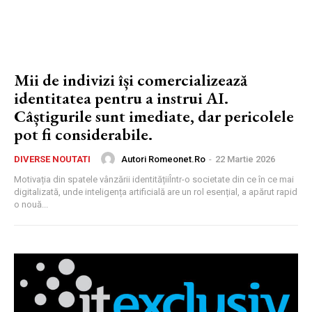
Mii de indivizi își comercializează
identitatea pentru a instrui AI.
Câștigurile sunt imediate, dar pericolele
pot fi considerabile.
Autori Romeonet.ro
-
22 Martie 2026
DIVERSE NOUTATI
Motivația din spatele vânzării identitățiiÎntr-o societate din ce în ce mai
digitalizată, unde inteligența artificială are un rol esențial, a apărut rapid
o nouă...