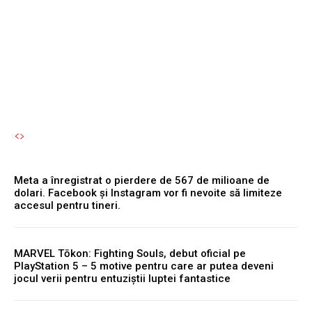
Bran și Brașov: „Uite ce
chirii sunt!”
Autori Romeonet.ro
-
7 August 2026
Meta a înregistrat o pierdere de 567 de milioane de
dolari. Facebook și Instagram vor fi nevoite să limiteze
accesul pentru tineri.
MARVEL Tōkon: Fighting Souls, debut oficial pe
PlayStation 5 – 5 motive pentru care ar putea deveni
jocul verii pentru entuziștii luptei fantastice