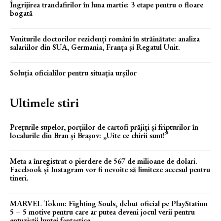
Îngrijirea trandafirilor în luna martie: 3 etape pentru o floare
bogată
Veniturile doctorilor rezidenți români în străinătate: analiza
salariilor din SUA, Germania, Franța și Regatul Unit.
Soluția oficialilor pentru situația urșilor
Ultimele stiri
Prețurile supelor, porțiilor de cartofi prăjiți și fripturilor în
localurile din Bran și Brașov: „Uite ce chirii sunt!”
Meta a înregistrat o pierdere de 567 de milioane de dolari.
Facebook și Instagram vor fi nevoite să limiteze accesul pentru
tineri.
MARVEL Tōkon: Fighting Souls, debut oficial pe PlayStation
5 – 5 motive pentru care ar putea deveni jocul verii pentru
entuziștii luptei fantastice