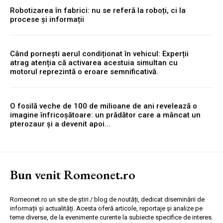
Robotizarea în fabrici: nu se referă la roboți, ci la
procese și informații
Când pornești aerul condiționat în vehicul: Experții
atrag atenția că activarea acestuia simultan cu
motorul reprezintă o eroare semnificativă.
O fosilă veche de 100 de milioane de ani revelează o
imagine înfricoșătoare: un prădător care a mâncat un
pterozaur și a devenit apoi...
Bun venit Romeonet.ro
Romeonet.ro un site de știri / blog de noutăți, dedicat diseminării de
informații și actualități. Acesta oferă articole, reportaje și analize pe
teme diverse, de la evenimente curente la subiecte specifice de interes.