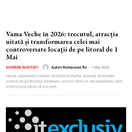
Vama Veche în 2026: trecutul, atracția
uitată și transformarea celei mai
controversate locații de pe litoral de 1
Mai
Autori Romeonet.ro
-
1 Mai 2026
DIVERSE NOUTATI
Istoria captivantă a Vamei VechiVama Veche, această destinație
iconică de pe litoralul românesc, provine dintr-un sat pescăresc calm,
unde timpul părea că s-a oprit....