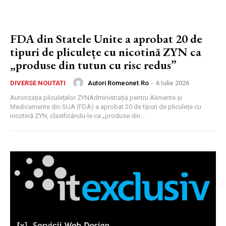
FDA din Statele Unite a aprobat 20 de
tipuri de pliculețe cu nicotină ZYN ca
„produse din tutun cu risc redus”
Autori Romeonet.ro
-
6 Iulie 2026
DIVERSE NOUTATI
Autorizația pliculețelor ZYNAdministrația pentru Alimente și
Medicamente din SUA (FDA) a aprobat 20 de tipuri de pliculețe cu
nicotină ZYN, clasificându-le ca „produse din...