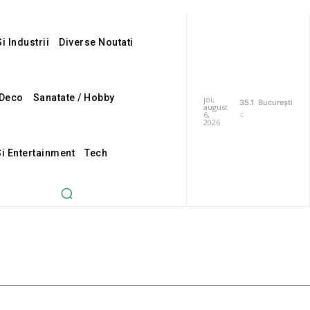
i Industrii
Diverse Noutati
Deco
Sanatate / Hobby
joi,
35.1
București
august
6,
C
2026
Si Entertainment
Tech