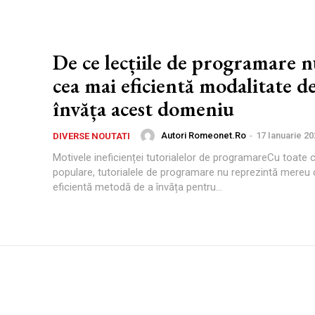
De ce lecțiile de programare n
cea mai eficientă modalitate de
învăța acest domeniu
Autori Romeonet.ro
-
17 Ianuarie 20
DIVERSE NOUTATI
Motivele ineficienței tutorialelor de programareCu toate 
populare, tutorialele de programare nu reprezintă mereu
eficientă metodă de a învăța pentru...