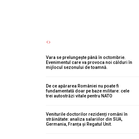
maximă, iar Cernavodă...
Autori Romeonet.ro
-
6 August 2026
Vara se prelungește până în octombrie.
Evenimentul care va provoca noi călduri în
mijlocul sezonului de toamnă.
De ce apărarea României nu poate fi
fundamentată doar pe baze militare: cele
trei autostrăzi vitale pentru NATO
Veniturile doctorilor rezidenți români în
străinătate: analiza salariilor din SUA,
Germania, Franța și Regatul Unit.