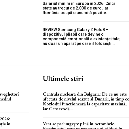
Salariul minim în Europa în 2026: Cinci
state au trecut de 2.000 de euro, iar
România ocupă o anumită poziție.
REVIEW Samsung Galaxy Z Fold8 –
dispozitivul pliabil care devine o
componentă emoțională a existenței tale,
nu doar un aparat pe care îl folosești...
Ultimele stiri
raveghetor?
Centrala nucleară din Bulgaria: De ce nu este
 mediul
afectată de nivelul scăzut al Dunării, în timp ce
Kozlodui funcționează la capacitate maximă,
iar Cernavodă...
 2026:
ția în
Vara se prelungește până în octombrie.
Evenimentul care va provoca noi călduri în