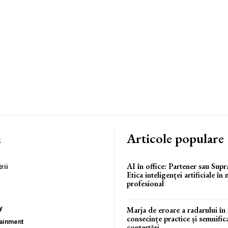
i
Articole populare
AI în office: Partener sau Sup
rii
Etica inteligenței artificiale în
profesional
y
Marja de eroare a radarului în
consecințe practice și semnifica
tainment
contestări