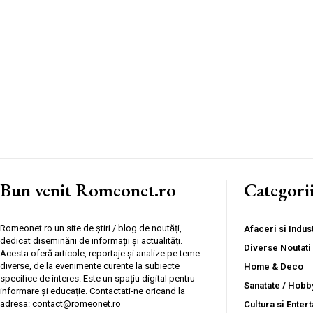
Bun venit Romeonet.ro
Categori
Romeonet.ro un site de știri / blog de noutăți,
Afaceri si Indust
dedicat diseminării de informații și actualități.
Diverse Noutati
Acesta oferă articole, reportaje și analize pe teme
diverse, de la evenimente curente la subiecte
Home & Deco
specifice de interes. Este un spațiu digital pentru
Sanatate / Hobb
informare și educație. Contactati-ne oricand la
adresa: contact@romeonet.ro
Cultura si Enter