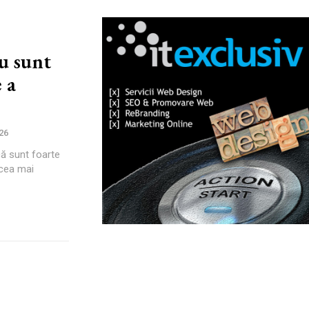
u sunt
 a
26
că sunt foarte
 cea mai