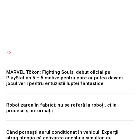
accesul pentru tineri.
Autori Romeonet.ro
-
7 August 2026
MARVEL Tōkon: Fighting Souls, debut oficial pe
PlayStation 5 – 5 motive pentru care ar putea deveni
jocul verii pentru entuziștii luptei fantastice
Robotizarea în fabrici: nu se referă la roboți, ci la
procese și informații
Când pornești aerul condiționat în vehicul: Experții
atrag atenția că activarea acestuia simultan cu