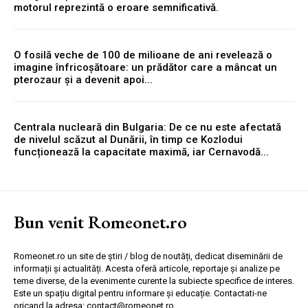
motorul reprezintă o eroare semnificativă.
O fosilă veche de 100 de milioane de ani revelează o
imagine înfricoșătoare: un prădător care a mâncat un
pterozaur și a devenit apoi...
Centrala nucleară din Bulgaria: De ce nu este afectată
de nivelul scăzut al Dunării, în timp ce Kozlodui
funcționează la capacitate maximă, iar Cernavodă...
Bun venit Romeonet.ro
Romeonet.ro un site de știri / blog de noutăți, dedicat diseminării de
informații și actualități. Acesta oferă articole, reportaje și analize pe
teme diverse, de la evenimente curente la subiecte specifice de interes.
Este un spațiu digital pentru informare și educație. Contactati-ne
oricand la adresa: contact@romeonet.ro