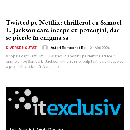
Twisted pe Netflix: thrillerul cu Samuel
L. Jackson care începe cu potențial, dar
se pierde în enigma sa
Autori Romeonet.ro
-
21 Mai 2026
DIVERSE NOUTATI
sinopsis captivantFilmul "Twisted" disponibil pe Netflix îl aduce în
prim-plan pe Samuel L. Jackson într-un thriller palpitant, care începe cu
o premisă captivantă. Narațiunea...