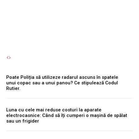
adiționale la avion: Sfaturi
de la călători cu experiență
Autori Romeonet.ro
-
9 August 2026
Poate Poliția să utilizeze radarul ascuns în spatele
unui copac sau a unui panou? Ce stipulează Codul
Rutier.
Luna cu cele mai reduse costuri la aparate
electrocasnice: Când să îți cumperi o mașină de spălat
sau un frigider