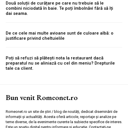
Două soluții de curățare pe care nu trebuie să le
combini niciodată în baie. Te poți îmbolnăvi fără să îți
dai seama.
De ce cele mai multe avioane sunt de culoare albă: o
justificare privind cheltuielile
Poți să refuzi să plătești nota la restaurant dacă
preparatul nu se aliniază cu cel din meniu? Drepturile
tale ca client.
Bun venit Romeonet.ro
Romeonet.ro un site de știri / blog de noutăți, dedicat diseminării de
informații și actualități. Acesta oferă articole, reportaje și analize pe
teme diverse, de la evenimente curente la subiecte specifice de interes.
Este un spațiu digital pentru informare și educație. Contactati-ne