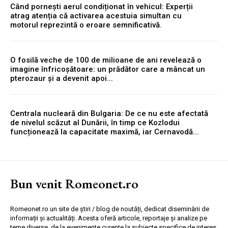
Când pornești aerul condiționat în vehicul: Experții
atrag atenția că activarea acestuia simultan cu
motorul reprezintă o eroare semnificativă.
O fosilă veche de 100 de milioane de ani revelează o
imagine înfricoșătoare: un prădător care a mâncat un
pterozaur și a devenit apoi...
Centrala nucleară din Bulgaria: De ce nu este afectată
de nivelul scăzut al Dunării, în timp ce Kozlodui
funcționează la capacitate maximă, iar Cernavodă...
Bun venit Romeonet.ro
Romeonet.ro un site de știri / blog de noutăți, dedicat diseminării de
informații și actualități. Acesta oferă articole, reportaje și analize pe
teme diverse, de la evenimente curente la subiecte specifice de interes.