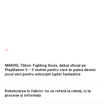
fi nevoite să limiteze
accesul pentru tineri.
Autori Romeonet.ro
-
7 August 2026
MARVEL Tōkon: Fighting Souls, debut oficial pe
PlayStation 5 – 5 motive pentru care ar putea deveni
jocul verii pentru entuziștii luptei fantastice
Robotizarea în fabrici: nu se referă la roboți, ci la
procese și informații