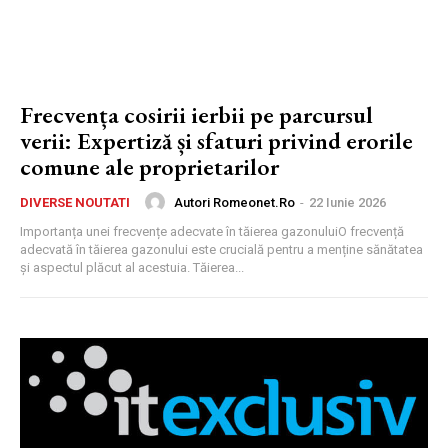
Frecvența cosirii ierbii pe parcursul
verii: Expertiză și sfaturi privind erorile
comune ale proprietarilor
Autori Romeonet.ro
-
22 Iunie 2026
DIVERSE NOUTATI
Importanța unei frecvențe adecvate în tăierea gazonuluiO frecvență
adecvată în tăierea gazonului este crucială pentru a menține sănătatea
și aspectul plăcut al acestuia. Tăierea...