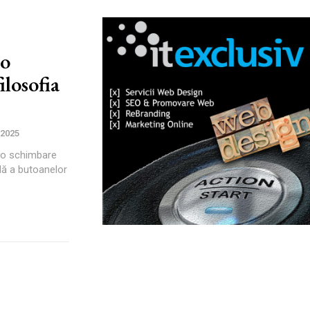
 o
ilosofia
 2025
 o schimbare
lă a butoanelor