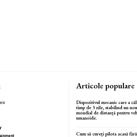
i
Articole populare
Dispozitivul mecanic care a căl
rii
timp de 3 zile, stabilind un no
mondial de distanță pentru veh
umanoide.
y
Cum să cureți pilota acasă făr
tainment