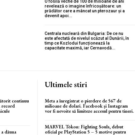
O fosilă veche de 100 de milioane de ani
revelează o imagine înfricoșătoare: un
prădător care a mâncat un pterozaur și a
devenit apoi...
Centrala nucleară din Bulgaria: De ce nu
este afectată de nivelul scăzut al Dunării, în
timp ce Kozlodui funcționează la
capacitate maximă, iar Cernavodă...
Ultimele stiri
ătorit continuu
Meta a înregistrat o pierdere de 567 de
u record
milioane de dolari. Facebook și Instagram
icule
vor fi nevoite să limiteze accesul pentru tineri.
MARVEL Tōkon: Fighting Souls, debut
ă a dăuna
oficial pe PlayStation 5 – 5 motive pentru