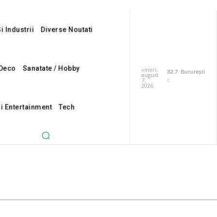
i Industrii
Diverse Noutati
Deco
Sanatate / Hobby
vineri,
32.7
București
august
7,
C
2026
Si Entertainment
Tech