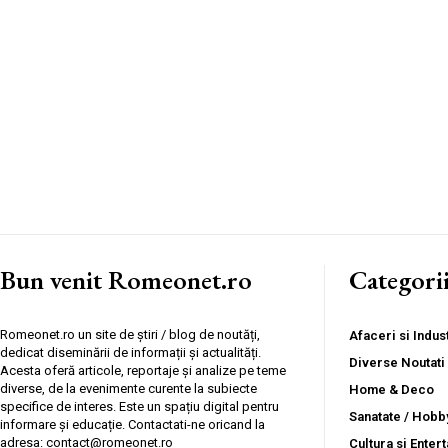
Bun venit Romeonet.ro
Categori
Romeonet.ro un site de știri / blog de noutăți,
Afaceri si Indust
dedicat diseminării de informații și actualități.
Diverse Noutati
Acesta oferă articole, reportaje și analize pe teme
diverse, de la evenimente curente la subiecte
Home & Deco
specifice de interes. Este un spațiu digital pentru
Sanatate / Hobb
informare și educație. Contactati-ne oricand la
adresa: contact@romeonet.ro
Cultura si Enter