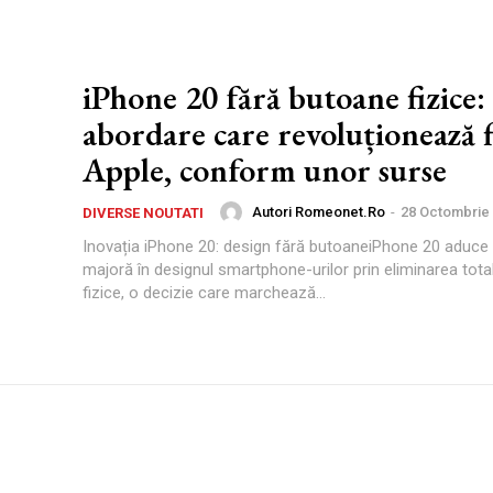
iPhone 20 fără butoane fizice:
abordare care revoluționează f
Apple, conform unor surse
Autori Romeonet.ro
-
28 Octombrie
DIVERSE NOUTATI
Inovația iPhone 20: design fără butoaneiPhone 20 aduce
majoră în designul smartphone-urilor prin eliminarea tota
fizice, o decizie care marchează...