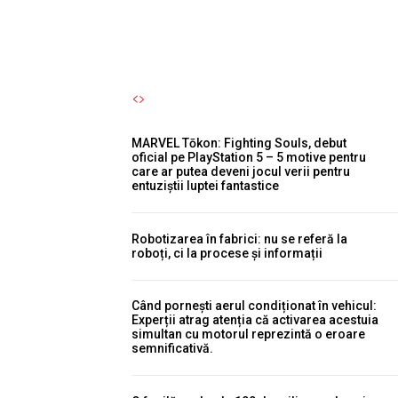
Autori Romeonet.ro
-
7 August 2026
MARVEL Tōkon: Fighting Souls, debut
oficial pe PlayStation 5 – 5 motive pentru
care ar putea deveni jocul verii pentru
entuziștii luptei fantastice
Robotizarea în fabrici: nu se referă la
roboți, ci la procese și informații
Când pornești aerul condiționat în vehicul:
Experții atrag atenția că activarea acestuia
simultan cu motorul reprezintă o eroare
semnificativă.