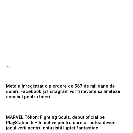
fripturilor în localurile din
Bran și Brașov: „Uite ce
chirii sunt!”
Autori Romeonet.ro
-
7 August 2026
Meta a înregistrat o pierdere de 567 de milioane de
dolari. Facebook și Instagram vor fi nevoite să limiteze
accesul pentru tineri.
MARVEL Tōkon: Fighting Souls, debut oficial pe
PlayStation 5 – 5 motive pentru care ar putea deveni
jocul verii pentru entuziștii luptei fantastice