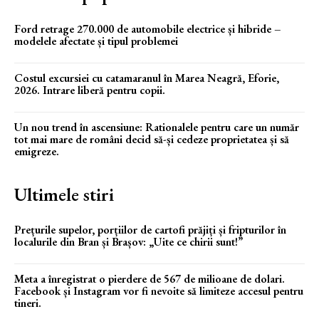
Ford retrage 270.000 de automobile electrice și hibride –
modelele afectate și tipul problemei
Costul excursiei cu catamaranul în Marea Neagră, Eforie,
2026. Intrare liberă pentru copii.
Un nou trend în ascensiune: Rationalele pentru care un număr
tot mai mare de români decid să-și cedeze proprietatea și să
emigreze.
Ultimele stiri
Prețurile supelor, porțiilor de cartofi prăjiți și fripturilor în
localurile din Bran și Brașov: „Uite ce chirii sunt!”
Meta a înregistrat o pierdere de 567 de milioane de dolari.
Facebook și Instagram vor fi nevoite să limiteze accesul pentru
tineri.