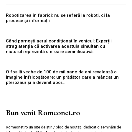
Robotizarea în fabrici: nu se referă la roboți, ci la
procese și informații
Când pornești aerul condiționat în vehicul: Experții
atrag atenția că activarea acestuia simultan cu
motorul reprezintă o eroare semnificativă.
O fosilă veche de 100 de milioane de ani revelează o
imagine înfricoșătoare: un prădător care a mâncat un
pterozaur și a devenit apoi...
Bun venit Romeonet.ro
Romeonet.ro un site de știri / blog de noutăți, dedicat diseminării de