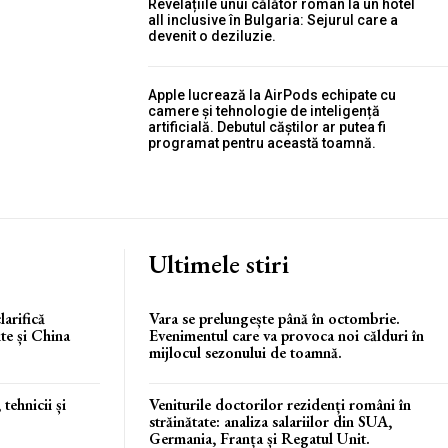
Revelațiile unui călător român la un hotel
all inclusive în Bulgaria: Sejurul care a
devenit o deziluzie.
Apple lucrează la AirPods echipate cu
camere și tehnologie de inteligență
artificială. Debutul căștilor ar putea fi
programat pentru această toamnă.
Ultimele stiri
larifică
Vara se prelungește până în octombrie.
ite și China
Evenimentul care va provoca noi călduri în
mijlocul sezonului de toamnă.
tehnicii și
Veniturile doctorilor rezidenți români în
străinătate: analiza salariilor din SUA,
Germania, Franța și Regatul Unit.