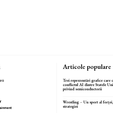
i
Articole populare
Trei reprezentări grafice care c
rii
conflictul AI dintre Statele Un
privind semiconductorii
y
Wrestling – Un sport al forței, 
strategiei
tainment