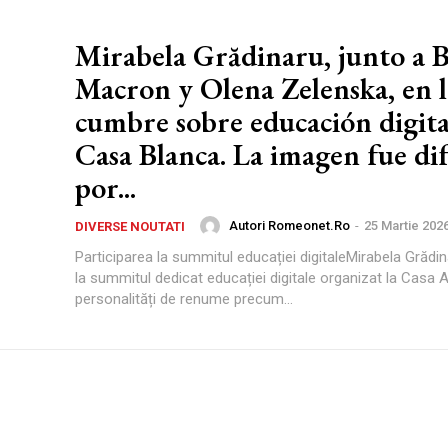
Mirabela Grădinaru, junto a B
Macron y Olena Zelenska, en l
cumbre sobre educación digita
Casa Blanca. La imagen fue di
por...
Autori Romeonet.ro
-
25 Martie 202
DIVERSE NOUTATI
Participarea la summitul educației digitaleMirabela Grădin
la summitul dedicat educației digitale organizat la Casa Al
personalități de renume precum...