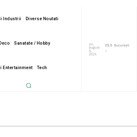
i Industrii
Diverse Noutati
Deco
Sanatate / Hobby
joi,
25.5
București
august
6,
C
2026
Si Entertainment
Tech