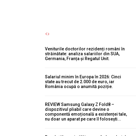
Autori Romeonet.ro
-
5 August 2026
Veniturile doctorilor rezidenți români în
străinătate: analiza salariilor din SUA,
Germania, Franța și Regatul Unit.
Salariul minim în Europa în 2026: Cinci
state au trecut de 2.000 de euro, iar
România ocupă o anumită poziție.
REVIEW Samsung Galaxy Z Fold8 –
dispozitivul pliabil care devine o
componentă emoțională a existenței tale,
nu doar un aparat pe care îl folosești...