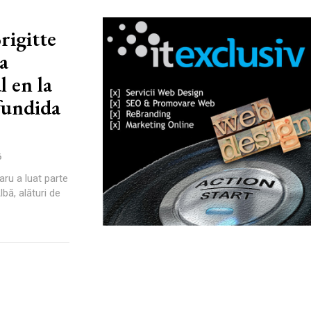
rigitte
a
l en la
fundida
6
aru a luat parte
bă, alături de