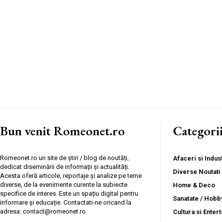
Bun venit Romeonet.ro
Categori
Romeonet.ro un site de știri / blog de noutăți,
Afaceri si Indust
dedicat diseminării de informații și actualități.
Diverse Noutati
Acesta oferă articole, reportaje și analize pe teme
diverse, de la evenimente curente la subiecte
Home & Deco
specifice de interes. Este un spațiu digital pentru
Sanatate / Hobb
informare și educație. Contactati-ne oricand la
adresa: contact@romeonet.ro
Cultura si Enter