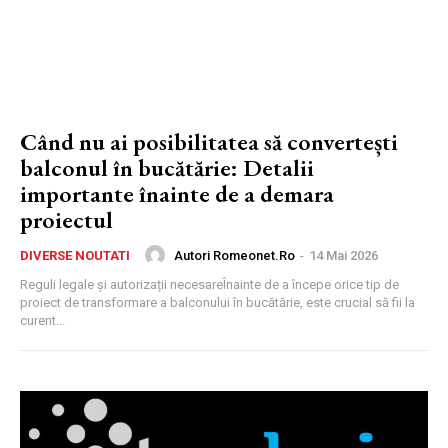
Când nu ai posibilitatea să convertești
balconul în bucătărie: Detalii
importante înainte de a demara
proiectul
Autori Romeonet.ro
-
14 Mai 2026
DIVERSE NOUTATI
Reguli legale și autorizații necesareÎnainte de a începe orice tip de
proiect de transformare a balconului în bucătărie, este crucial să fii la
curent...