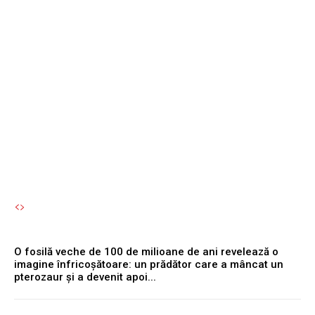
Experții atrag atenția că
activarea acestuia
simultan cu motorul
reprezintă o eroare
semnificativă.
Autori Romeonet.ro
-
6 August 2026
O fosilă veche de 100 de milioane de ani revelează o
imagine înfricoșătoare: un prădător care a mâncat un
pterozaur și a devenit apoi...