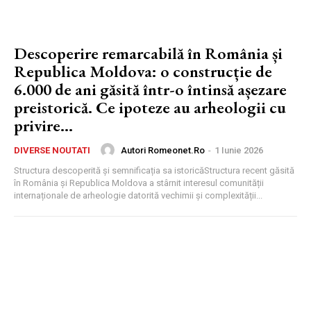
Descoperire remarcabilă în România și
Republica Moldova: o construcție de
6.000 de ani găsită într-o întinsă așezare
preistorică. Ce ipoteze au arheologii cu
privire...
Autori Romeonet.ro
-
1 Iunie 2026
DIVERSE NOUTATI
Structura descoperită și semnificația sa istoricăStructura recent găsită
în România și Republica Moldova a stârnit interesul comunității
internaționale de arheologie datorită vechimii și complexității...