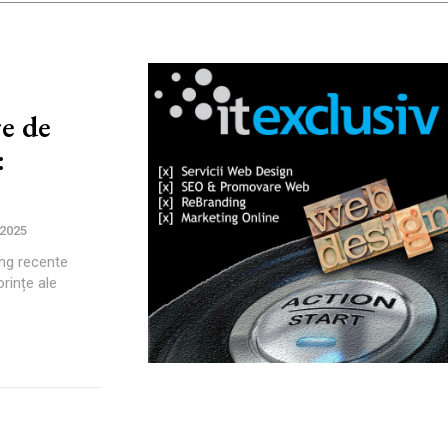
e de
:
 2025
ing recente
rințe ale