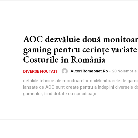
AOC dezvăluie două monitoar
gaming pentru cerințe variate
Costurile în România
Autori Romeonet.ro
-
28 Noiembrie
DIVERSE NOUTATI
detaliile tehnice ale monitoarelor noiMonitoarele de gam
lansate de AOC sunt create pentru a îndeplini diversele do
gamerilor, fiind dotate cu specificații...