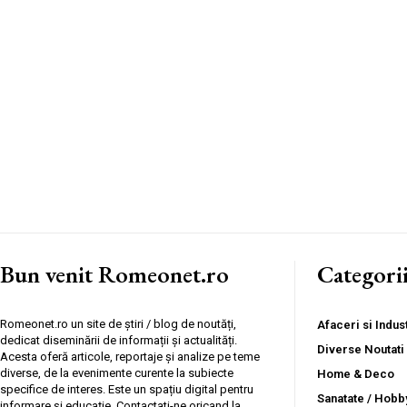
Bun venit Romeonet.ro
Categori
Romeonet.ro un site de știri / blog de noutăți,
Afaceri si Indust
dedicat diseminării de informații și actualități.
Diverse Noutati
Acesta oferă articole, reportaje și analize pe teme
diverse, de la evenimente curente la subiecte
Home & Deco
specifice de interes. Este un spațiu digital pentru
Sanatate / Hobb
informare și educație. Contactati-ne oricand la