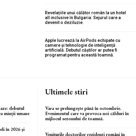
Revelațiile unui călător român la un hotel
all inclusive în Bulgaria: Sejurul care a
devenit o deziluzie.
Apple lucrează la AirPods echipate cu
camere și tehnologie de inteligență
artificială. Debutul căștilor ar putea fi
programat pentru această toamnă.
Ultimele stiri
raze: debutul
Vara se prelungește până în octombrie.
ea minții umane
Evenimentul care va provoca noi călduri în
mijlocul sezonului de toamnă.
li în 2026 și
Veniturile doctorilor rezidenți români în