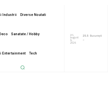
i Industrii
Diverse Noutati
Deco
Sanatate / Hobby
joi,
25.5
București
august
6,
C
2026
Si Entertainment
Tech