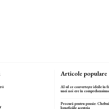
i
Articole populare
AI-ul ce convertește ideile în f
rii
unei noi ere în comprehensiun
Procură pentru pensie: Cheltuie
y
beneficiile acesteia