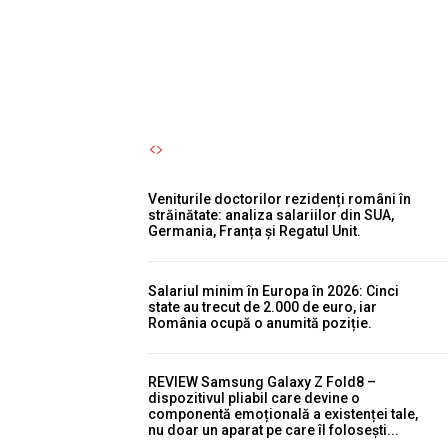
toamnă.
Autori Romeonet.ro
-
5 August 2026
Veniturile doctorilor rezidenți români în
străinătate: analiza salariilor din SUA,
Germania, Franța și Regatul Unit.
Salariul minim în Europa în 2026: Cinci
state au trecut de 2.000 de euro, iar
România ocupă o anumită poziție.
REVIEW Samsung Galaxy Z Fold8 –
dispozitivul pliabil care devine o
componentă emoțională a existenței tale,
nu doar un aparat pe care îl folosești...