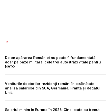
toamnă.
Autori Romeonet.ro
-
5 August 2026
De ce apărarea României nu poate fi fundamentată
doar pe baze militare: cele trei autostrăzi vitale pentru
NATO
Veniturile doctorilor rezidenți români în străinătate:
analiza salariilor din SUA, Germania, Franța și Regatul
Unit.
Salariul minim în Europa în 2026: Cinci state au trecut