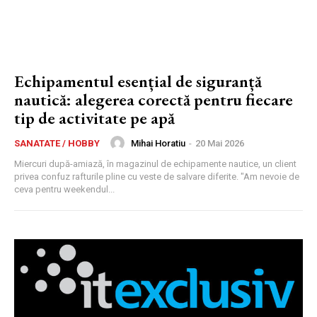
Echipamentul esențial de siguranță
nautică: alegerea corectă pentru fiecare
tip de activitate pe apă
Mihai Horatiu
-
20 Mai 2026
SANATATE / HOBBY
Miercuri după-amiază, în magazinul de echipamente nautice, un client
privea confuz rafturile pline cu veste de salvare diferite. "Am nevoie de
ceva pentru weekendul...