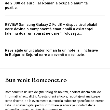
de 2.000 de euro, iar România ocupă o anumită
poziție.
REVIEW Samsung Galaxy Z Fold8 – dispozitivul pliabil
care devine o componentă emoțională a existenței
tale, nu doar un aparat pe care îl folosești...
Revelațiile unui călător român la un hotel all inclusive
în Bulgaria: Sejurul care a devenit o deziluzie.
Bun venit Romeonet.ro
Romeonet.ro un site de știri / blog de noutăți, dedicat diseminării de
informații și actualități. Acesta oferă articole, reportaje și analize pe
teme diverse, de la evenimente curente la subiecte specifice de interes.
Este un spațiu digital pentru informare și educație. Contactati-ne
oricand la adresa: contact@romeonet.ro