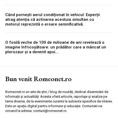
Când pornești aerul condiționat în vehicul: Experții
atrag atenția că activarea acestuia simultan cu
motorul reprezintă o eroare semnificativă.
O fosilă veche de 100 de milioane de ani revelează o
imagine înfricoșătoare: un prădător care a mâncat un
pterozaur și a devenit apoi...
Bun venit Romeonet.ro
Romeonet.ro un site de știri / blog de noutăți, dedicat diseminării de
informații și actualități. Acesta oferă articole, reportaje și analize pe
teme diverse, de la evenimente curente la subiecte specifice de interes.
Este un spațiu digital pentru informare și educație. Contactati-ne
oricand la adresa: contact@romeonet.ro