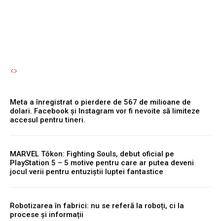
chirii sunt!”
Autori Romeonet.ro
-
7 August 2026
Meta a înregistrat o pierdere de 567 de milioane de
dolari. Facebook și Instagram vor fi nevoite să limiteze
accesul pentru tineri.
MARVEL Tōkon: Fighting Souls, debut oficial pe
PlayStation 5 – 5 motive pentru care ar putea deveni
jocul verii pentru entuziștii luptei fantastice
Robotizarea în fabrici: nu se referă la roboți, ci la
procese și informații