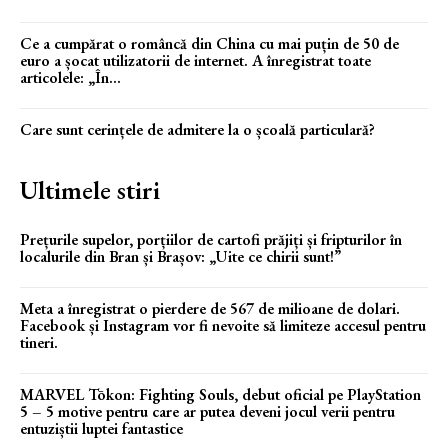
Ce a cumpărat o româncă din China cu mai puțin de 50 de
euro a șocat utilizatorii de internet. A înregistrat toate
articolele: „În...
Care sunt cerințele de admitere la o școală particulară?
Ultimele stiri
Prețurile supelor, porțiilor de cartofi prăjiți și fripturilor în
localurile din Bran și Brașov: „Uite ce chirii sunt!”
Meta a înregistrat o pierdere de 567 de milioane de dolari.
Facebook și Instagram vor fi nevoite să limiteze accesul pentru
tineri.
MARVEL Tōkon: Fighting Souls, debut oficial pe PlayStation
5 – 5 motive pentru care ar putea deveni jocul verii pentru
entuziștii luptei fantastice