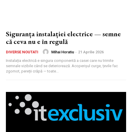
Siguranța instalației electrice — semne
că ceva nu e în regulă
Mihai Horatiu
-
21 Aprilie 2026
DIVERSE NOUTATI
Instalația electrică e singura componentă a casei care nu trimite
semnale vizibile când se deteriorează. Acoperișul curge, țevile fac
zgomot, pereții crăpă — toate...