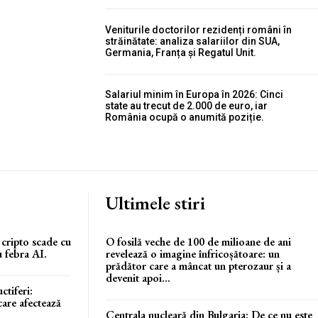
Veniturile doctorilor rezidenți români în
străinătate: analiza salariilor din SUA,
Germania, Franța și Regatul Unit.
Salariul minim în Europa în 2026: Cinci
state au trecut de 2.000 de euro, iar
România ocupă o anumită poziție.
Ultimele stiri
a cripto scade cu
O fosilă veche de 100 de milioane de ani
u febra AI.
revelează o imagine înfricoșătoare: un
prădător care a mâncat un pterozaur și a
devenit apoi...
ctiferi:
are afectează
Centrala nucleară din Bulgaria: De ce nu este