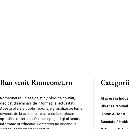
Bun venit Romeonet.ro
Categori
Romeonet.ro un site de știri / blog de noutăți,
Afaceri si Indust
dedicat diseminării de informații și actualități.
Diverse Noutati
Acesta oferă articole, reportaje și analize pe teme
diverse, de la evenimente curente la subiecte
Home & Deco
specifice de interes. Este un spațiu digital pentru
Sanatate / Hobb
informare și educație. Contactati-ne oricand la