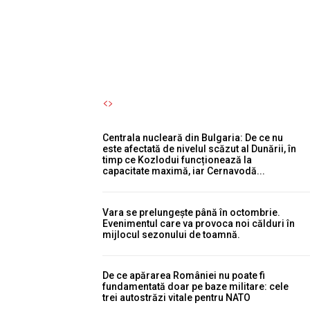
pterozaur și a devenit apoi...
Autori Romeonet.ro
-
6 August 2026
Centrala nucleară din Bulgaria: De ce nu
este afectată de nivelul scăzut al Dunării, în
timp ce Kozlodui funcționează la
capacitate maximă, iar Cernavodă...
Vara se prelungește până în octombrie.
Evenimentul care va provoca noi călduri în
mijlocul sezonului de toamnă.
De ce apărarea României nu poate fi
fundamentată doar pe baze militare: cele
trei autostrăzi vitale pentru NATO