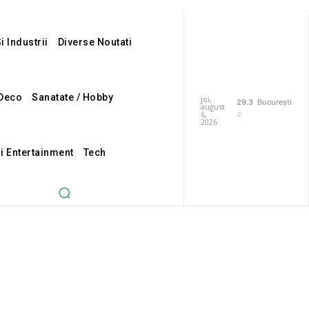
i Industrii
Diverse Noutati
Deco
Sanatate / Hobby
joi,
29.3
București
august
6,
C
2026
Si Entertainment
Tech