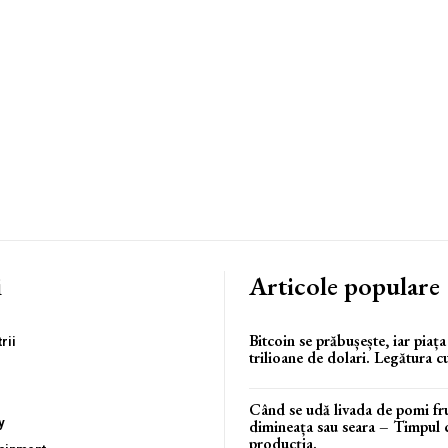
i
Articole populare
Bitcoin se prăbușește, iar piaț
rii
trilioane de dolari. Legătura c
Când se udă livada de pomi fru
y
dimineața sau seara – Timpul c
producția.