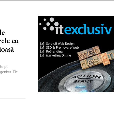
le
ele cu
ioasă
te pe
ngenios. Ele