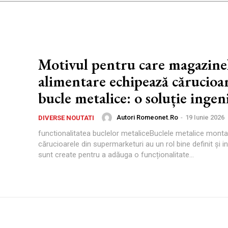
Motivul pentru care magazine
alimentare echipează cărucioar
bucle metalice: o soluție ingen
Autori Romeonet.ro
-
19 Iunie 2026
DIVERSE NOUTATI
functionalitatea buclelor metaliceBuclele metalice monta
cărucioarele din supermarketuri au un rol bine definit și i
sunt create pentru a adăuga o funcționalitate...