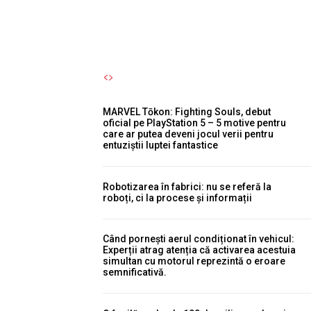
Autori Romeonet.ro
-
7 August 2026
MARVEL Tōkon: Fighting Souls, debut
oficial pe PlayStation 5 – 5 motive pentru
care ar putea deveni jocul verii pentru
entuziștii luptei fantastice
Robotizarea în fabrici: nu se referă la
roboți, ci la procese și informații
Când pornești aerul condiționat în vehicul:
Experții atrag atenția că activarea acestuia
simultan cu motorul reprezintă o eroare
semnificativă.