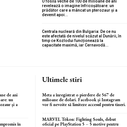
O fosilă veche de 100 de milioane de ani
revelează o imagine înfricoșătoare: un
prădător care a mâncat un pterozaur și a
devenit apoi...
Centrala nucleară din Bulgaria: De ce nu
este afectată de nivelul scăzut al Dunării, în
timp ce Kozlodui funcționează la
capacitate maximă, iar Cernavodă...
Ultimele stiri
ane de ani
Meta a înregistrat o pierdere de 567 de
oare: un
milioane de dolari. Facebook și Instagram
ozaur și a
vor fi nevoite să limiteze accesul pentru tineri.
MARVEL Tōkon: Fighting Souls, debut
compromis în
oficial pe PlayStation 5 – 5 motive pentru