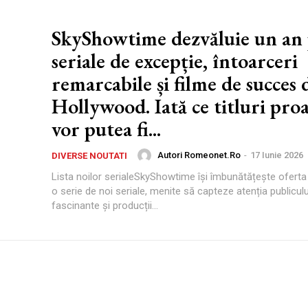
SkyShowtime dezvăluie un an 
seriale de excepție, întoarceri
remarcabile și filme de succes 
Hollywood. Iată ce titluri pro
vor putea fi...
Autori Romeonet.ro
-
17 Iunie 2026
DIVERSE NOUTATI
Lista noilor serialeSkyShowtime își îmbunătățește oferta
o serie de noi seriale, menite să capteze atenția publicului
fascinante și producții...