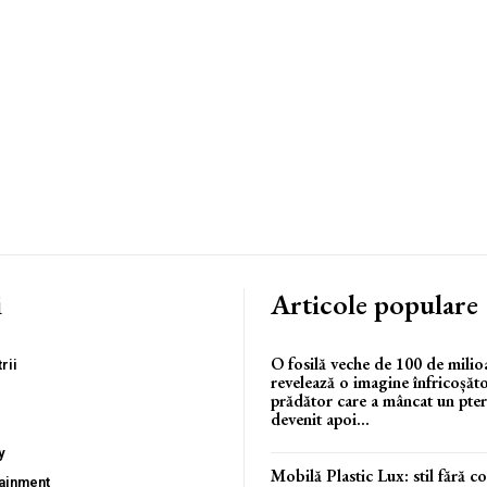
i
Articole populare
O fosilă veche de 100 de milio
rii
revelează o imagine înfricoșăt
prădător care a mâncat un pter
devenit apoi...
y
Mobilă Plastic Lux: stil fără 
tainment