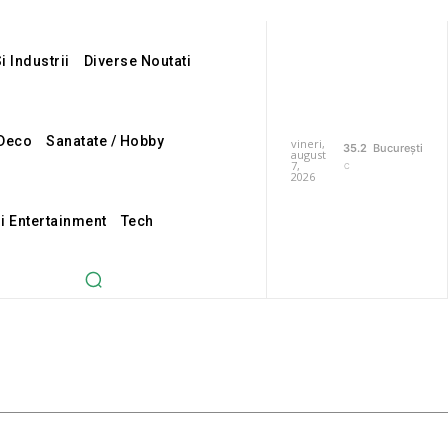
i Industrii
Diverse Noutati
Deco
Sanatate / Hobby
vineri,
35.2
București
august
7,
C
2026
Si Entertainment
Tech