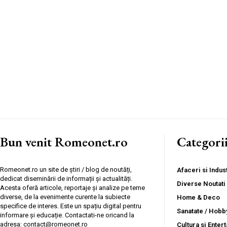
Bun venit Romeonet.ro
Categori
Romeonet.ro un site de știri / blog de noutăți,
Afaceri si Indust
dedicat diseminării de informații și actualități.
Diverse Noutati
Acesta oferă articole, reportaje și analize pe teme
diverse, de la evenimente curente la subiecte
Home & Deco
specifice de interes. Este un spațiu digital pentru
Sanatate / Hobb
informare și educație. Contactati-ne oricand la
adresa: contact@romeonet.ro
Cultura si Enter