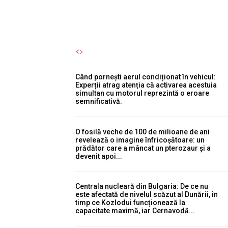
Autori Romeonet.ro
-
7 August 2026
Când pornești aerul condiționat în vehicul:
Experții atrag atenția că activarea acestuia
simultan cu motorul reprezintă o eroare
semnificativă.
O fosilă veche de 100 de milioane de ani
revelează o imagine înfricoșătoare: un
prădător care a mâncat un pterozaur și a
devenit apoi...
Centrala nucleară din Bulgaria: De ce nu
este afectată de nivelul scăzut al Dunării, în
timp ce Kozlodui funcționează la
capacitate maximă, iar Cernavodă...