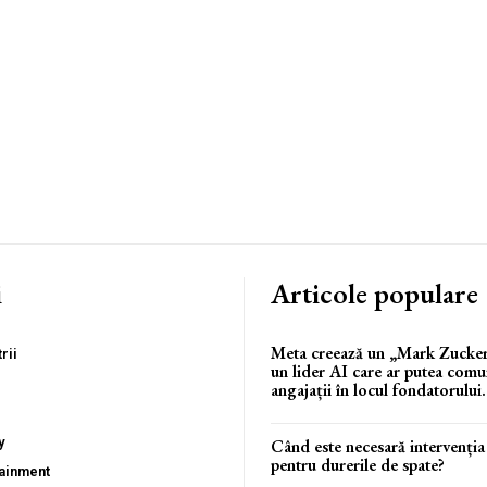
i
Articole populare
Meta creează un „Mark Zuckerb
rii
un lider AI care ar putea comu
angajații în locul fondatorului.
y
Când este necesară intervenția
pentru durerile de spate?
tainment