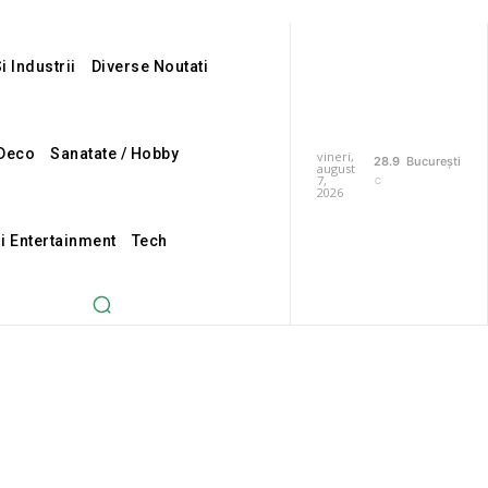
i Industrii
Diverse Noutati
Deco
Sanatate / Hobby
vineri,
28.9
București
august
7,
C
2026
Si Entertainment
Tech