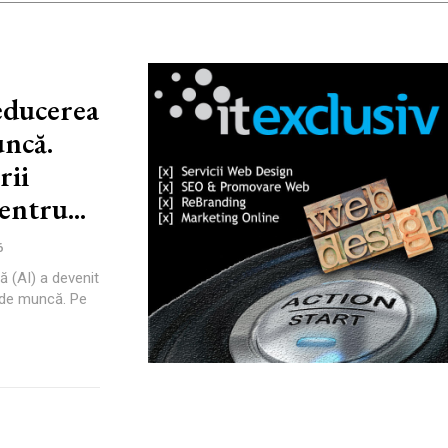
reducerea
uncă.
rii
entru...
6
ă (AI) a devenit
r de muncă. Pe