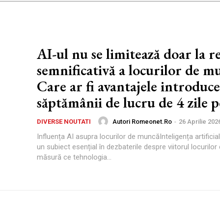
AI-ul nu se limitează doar la 
semnificativă a locurilor de m
Care ar fi avantajele introduce
săptămânii de lucru de 4 zile p
Autori Romeonet.ro
-
26 Aprilie 202
DIVERSE NOUTATI
Influența AI asupra locurilor de muncăInteligența artificial
un subiect esențial în dezbaterile despre viitorul locurilo
măsură ce tehnologia...