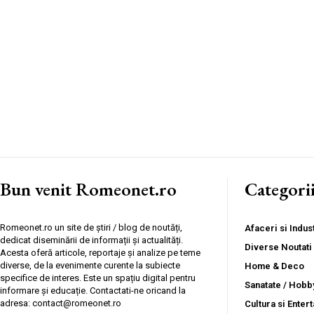
Bun venit Romeonet.ro
Categori
Romeonet.ro un site de știri / blog de noutăți,
Afaceri si Indust
dedicat diseminării de informații și actualități.
Diverse Noutati
Acesta oferă articole, reportaje și analize pe teme
diverse, de la evenimente curente la subiecte
Home & Deco
specifice de interes. Este un spațiu digital pentru
Sanatate / Hobb
informare și educație. Contactati-ne oricand la
adresa: contact@romeonet.ro
Cultura si Enter