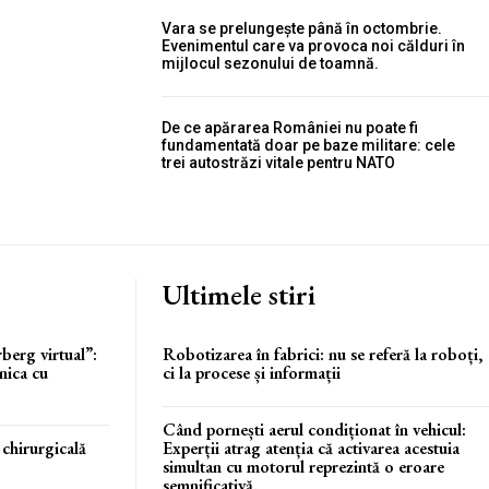
Vara se prelungește până în octombrie.
Evenimentul care va provoca noi călduri în
mijlocul sezonului de toamnă.
De ce apărarea României nu poate fi
fundamentată doar pe baze militare: cele
trei autostrăzi vitale pentru NATO
Ultimele stiri
erg virtual”:
Robotizarea în fabrici: nu se referă la roboți,
nica cu
ci la procese și informații
Când pornești aerul condiționat în vehicul:
 chirurgicală
Experții atrag atenția că activarea acestuia
simultan cu motorul reprezintă o eroare
semnificativă.