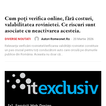
Cum poți verifica online, fără costuri,
valabilitatea rovinietei. Ce riscuri sunt
asociate cu neactivarea acesteia.
Autori Romeonet.ro
-
20 Martie 2026
DIVERSE NOUTATI
Relevanța verificării rovinieteiVerificarea validității rovinietei constituie
un pas crucial pentru toți conducătorii auto care circulă pe drumurile
publice din România. Aceasta nu doar că...