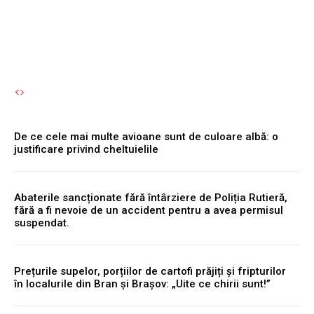
Autori Romeonet.ro
-
8 August 2026
De ce cele mai multe avioane sunt de culoare albă: o
justificare privind cheltuielile
Abaterile sancționate fără întârziere de Poliția Rutieră,
fără a fi nevoie de un accident pentru a avea permisul
suspendat.
Prețurile supelor, porțiilor de cartofi prăjiți și fripturilor
în localurile din Bran și Brașov: „Uite ce chirii sunt!”