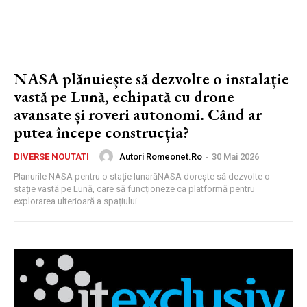
NASA plănuiește să dezvolte o instalație
vastă pe Lună, echipată cu drone
avansate și roveri autonomi. Când ar
putea începe construcția?
Autori Romeonet.ro
-
30 Mai 2026
DIVERSE NOUTATI
Planurile NASA pentru o stație lunarăNASA dorește să dezvolte o
stație vastă pe Lună, care să funcționeze ca platformă pentru
explorarea ulterioară a spațiului...