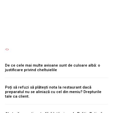
Te poți îmbolnăvi fără să îți
dai seama.
Autori Romeonet.ro
-
8 August 2026
De ce cele mai multe avioane sunt de culoare albă: o
justificare privind cheltuielile
Poți să refuzi să plătești nota la restaurant dacă
preparatul nu se aliniază cu cel din meniu? Drepturile
tale ca client.