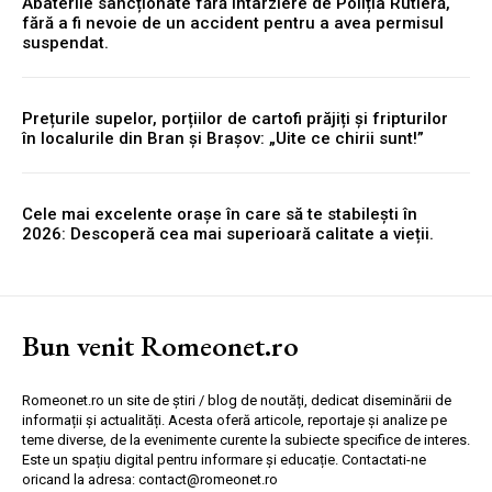
Abaterile sancționate fără întârziere de Poliția Rutieră,
fără a fi nevoie de un accident pentru a avea permisul
suspendat.
Prețurile supelor, porțiilor de cartofi prăjiți și fripturilor
în localurile din Bran și Brașov: „Uite ce chirii sunt!”
Cele mai excelente orașe în care să te stabilești în
2026: Descoperă cea mai superioară calitate a vieții.
Bun venit Romeonet.ro
Romeonet.ro un site de știri / blog de noutăți, dedicat diseminării de
informații și actualități. Acesta oferă articole, reportaje și analize pe
teme diverse, de la evenimente curente la subiecte specifice de interes.
Este un spațiu digital pentru informare și educație. Contactati-ne
oricand la adresa: contact@romeonet.ro